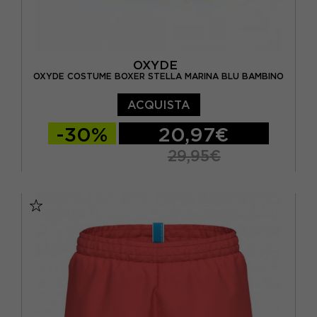
OXYDE
OXYDE COSTUME BOXER STELLA MARINA BLU BAMBINO
ACQUISTA
-30%
20,97€
29,95€
10 ANNI
12 ANNI
6 ANNI
8 ANNI