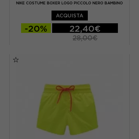
NIKE COSTUME BOXER LOGO PICCOLO NERO BAMBINO
ACQUISTA
-20%
22,40€
28,00€
M
L
XL
S - RAGAZZO