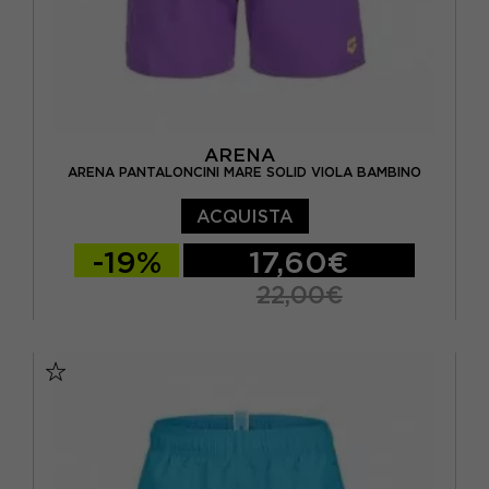
ARENA
ARENA PANTALONCINI MARE SOLID VIOLA BAMBINO
ACQUISTA
-19%
17,60€
22,00€
10-11 ANNI
12-13 ANNI
14-15 ANNI
6-7 ANNI
8-9 ANNI