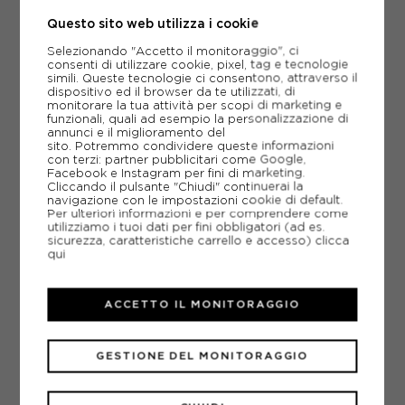
Questo sito web utilizza i cookie
-20%
27,96€
Selezionando "Accetto il monitoraggio", ci
34,95€
consenti di utilizzare cookie, pixel, tag e tecnologie
simili. Queste tecnologie ci consentono, attraverso il
dispositivo ed il browser da te utilizzati, di
11/12 ANNI
5/6 ANNI
7/8 ANNI
monitorare la tua attività per scopi di marketing e
funzionali, quali ad esempio la personalizzazione di
annunci e il miglioramento del
9/10 ANNI
sito. Potremmo condividere queste informazioni
con terzi: partner pubblicitari come Google,
Facebook e Instagram per fini di marketing.
Cliccando il pulsante "Chiudi" continuerai la
navigazione con le impostazioni cookie di default.
Per ulteriori informazioni e per comprendere come
utilizziamo i tuoi dati per fini obbligatori (ad es.
sicurezza, caratteristiche carrello e accesso)
clicca
qui
ACCETTO IL MONITORAGGIO
GESTIONE DEL MONITORAGGIO