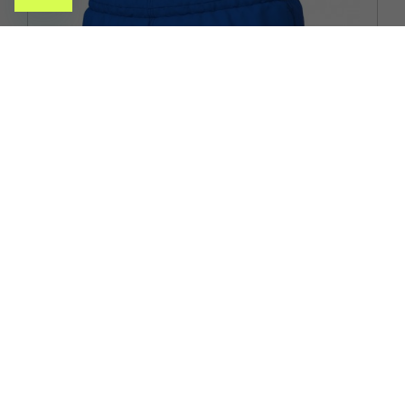
ARENA
ARENA PANTALONCINI MARE BYWAIX BLU BAMBINO
ACQUISTA
-30%
17,49€
24,99€