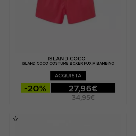
ISLAND COCO
ISLAND COCO COSTUME BOXER FUXIA BAMBINO
ACQUISTA
-20%
27,96€
34,95€
11/12 ANNI
5/6 ANNI
7/8 ANNI
9/10 ANNI