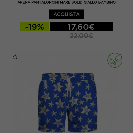
ARENA PANTALONCINI MARE SOLID GIALLO BAMBINO
ACQUISTA
-19%
17,60€
22,00€
10-11 ANNI
12-13 ANNI
14-15 ANNI
6-7 ANNI
8-9 ANNI