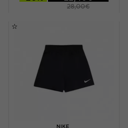
9/10 ANNI
(5)
28,00€
L
(2)
M
L
XL
S - RAGAZZO
M
(2)
S
(3)
XL
(1)
NIKE