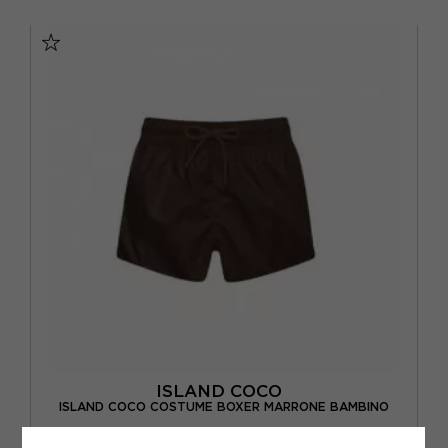
11/12 ANNI
5/6 ANNI
7/8 ANNI
9/10 ANNI
ISLAND COCO
ISLAND COCO COSTUME BOXER MARRONE BAMBINO
ACQUISTA