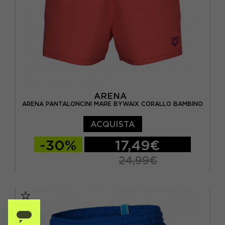
ARENA
ARENA PANTALONCINI MARE BYWAIX CORALLO BAMBINO
ACQUISTA
-30%
17,49€
24,99€
10-11 ANNI
12-13 ANNI
14-15 ANNI
6-7 ANNI
8-9 ANNI