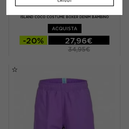
CHIUDI
ISLAND COCO
ISLAND COCO COSTUME BOXER DENIM BAMBINO
ACQUISTA
-20%
27,96€
34,95€
11/12 ANNI
5/6 ANNI
7/8 ANNI
9/10 ANNI