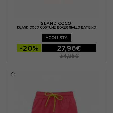
ISLAND COCO
ISLAND COCO COSTUME BOXER GIALLO BAMBINO
ACQUISTA
-20%
27,96€
34,95€
11/12 ANNI
5/6 ANNI
7/8 ANNI
9/10 ANNI