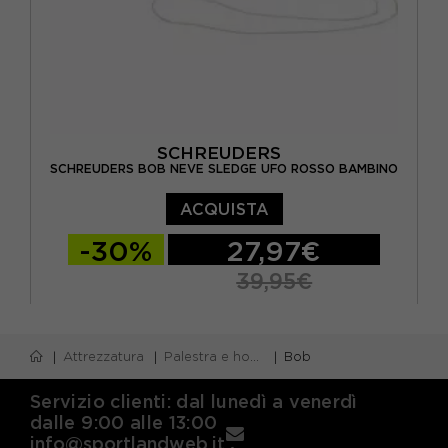
SCHREUDERS
SCHREUDERS BOB NEVE SLEDGE UFO ROSSO BAMBINO
ACQUISTA
-30%
27,97€
39,95€
TU
Attrezzatura
Palestra e home gym
Bob
Servizio clienti: dal lunedì a venerdì
dalle 9:00 alle 13:00
info@sportlandweb.it