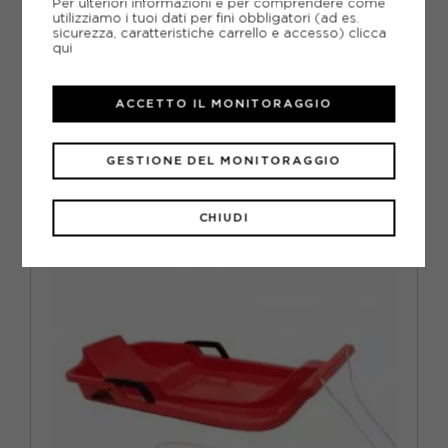
Per ulteriori informazioni e per comprendere come
utilizziamo i tuoi dati per fini obbligatori (ad es.
sicurezza, caratteristiche carrello e accesso)
clicca
qui
SCHREUDERS
SCHREUDERS BOB NEVE SLEDGE UFO BLU BAMBINO
ACCETTO IL MONITORAGGIO
ACQUISTA
-30%
27,97€
GESTIONE DEL MONITORAGGIO
39,95€
CHIUDI
TU