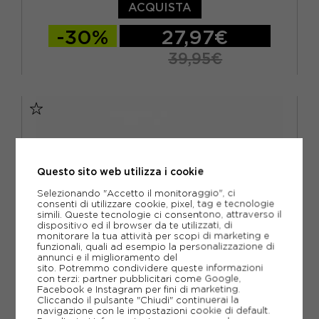
ACQUISTA
-30%
27,97€
39,95€
TU
Questo sito web utilizza i cookie
Selezionando "Accetto il monitoraggio", ci
consenti di utilizzare cookie, pixel, tag e tecnologie
simili. Queste tecnologie ci consentono, attraverso il
dispositivo ed il browser da te utilizzati, di
monitorare la tua attività per scopi di marketing e
funzionali, quali ad esempio la personalizzazione di
annunci e il miglioramento del
sito. Potremmo condividere queste informazioni
con terzi: partner pubblicitari come Google,
Facebook e Instagram per fini di marketing.
Cliccando il pulsante "Chiudi" continuerai la
navigazione con le impostazioni cookie di default.