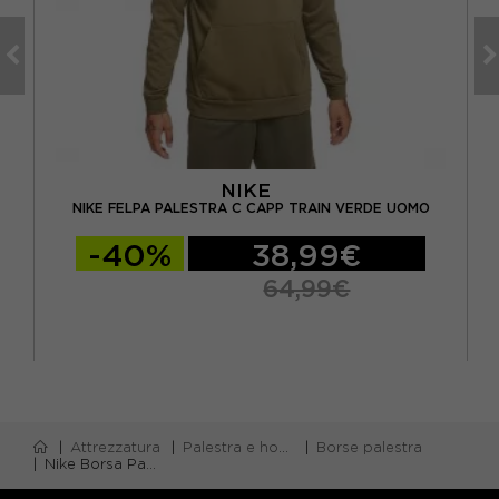
NIKE
NIKE FELPA PALESTRA C CAPP TRAIN VERDE UOMO
N
-40%
38,99€
64,99€
Attrezzatura
Palestra e home gym
Borse palestra
Nike Borsa Palestra Brasilia S Corallo