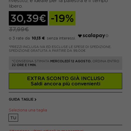
rivestito, è ideale per la palestra e il tempo
libero.
30,39€
-19%
37,99€
10,13 €
*PREZZI INCLUSA IVA ED ESCLUSE LE SPESE DI SPEDIZIONE.
SPEDIZIONE GRATUITA A PARTIRE DA 99,00€
*CONSEGNA STIMATA
MERCOLEDÌ 12 AGOSTO.
ORDINA ENTRO
22 ORE E 1 MIN.
EXTRA SCONTO GIÀ INCLUSO
Saldi ancora più convenienti
GUIDA TAGLIE
Seleziona una taglia
TU