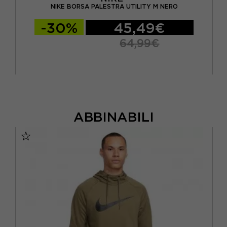
NIKE BORSA PALESTRA UTILITY M NERO
-30%
45,49€
64,99€
ABBINABILI