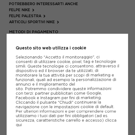
POTREBBERO INTERESSARTI ANCHE
FELPE NIKE
FELPE PALESTRA
ARTICOLI SPORTIVI NIKE
METODI DI PAGAMENTO
Questo sito web utilizza i cookie
PIÙ INFORMAZIONI
Selezionando "Accetto il monitoraggio", ci
consenti di utilizzare cookie, pixel, tag e tecnologie
simili. Queste tecnologie ci consentono, attraverso il
SCHEDA TECNICA
dispositivo ed il browser da te utilizzati, di
monitorare la tua attività per scopi di marketing e
funzionali, quali ad esempio la personalizzazione di
GUIDA ALLE TAGLIE
annunci e il miglioramento del
sito. Potremmo condividere queste informazioni
con terzi: partner pubblicitari come Google,
Facebook e Instagram per fini di marketing.
CONSIGLIATI DA NOI
Cliccando il pulsante "Chiudi" continuerai la
navigazione con le impostazioni cookie di default.
Per ulteriori informazioni e per comprendere come
utilizziamo i tuoi dati per fini obbligatori (ad es.
sicurezza, caratteristiche carrello e accesso)
clicca
qui