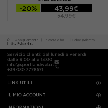
-20%
43,99€
54,99€
Abbigliamento
Palestra e home gym
Felpe palestra
Nike Felpa Giro Tech Fleece Nero Bambino
Servizio clienti: dal lunedì a venerdì
dalle 9:00 alle 13:00
info@sportlandweb.it
+39.030.7778571
LINK UTILI
IL MIO ACCOUNT
INFORMAZIONI