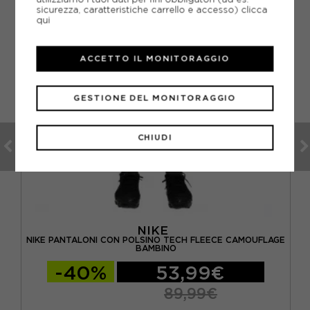
sicurezza, caratteristiche carrello e accesso)
clicca
qui
ACCETTO IL MONITORAGGIO
GESTIONE DEL MONITORAGGIO
CHIUDI
NIKE
GIO
NIKE PANTALONI CON POLSINO TECH FLEECE CAMOUFLAGE
BAMBINO
-40%
53,99€
89,99€