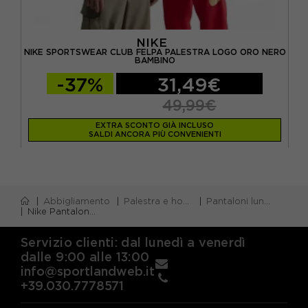
NIKE
NIKE SPORTSWEAR CLUB FELPA PALESTRA LOGO ORO NERO
N
BAMBINO
-37%
31,49€
49,99€
EXTRA SCONTO GIÀ INCLUSO
SALDI ANCORA PIÙ CONVENIENTI
Abbigliamento
Palestra e home gym
Pantaloni lunghi palestra
Nike Pantaloni Con Polsino Tech Fleece Nero Ragazza
Servizio clienti: dal lunedì a venerdì
dalle 9:00 alle 13:00
info@sportlandweb.it
+39.030.7778571