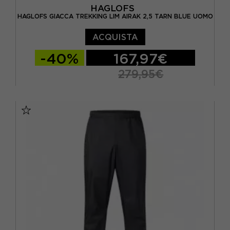
HAGLOFS
HAGLOFS GIACCA TREKKING LIM AIRAK 2,5 TARN BLUE UOMO
ACQUISTA
-40%
167,97€
279,95€
S
M
L
XL