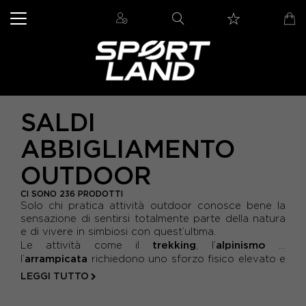
SALDI
ABBIGLIAMENTO
OUTDOOR
CI SONO 236 PRODOTTI
Solo chi pratica attività outdoor conosce bene la
sensazione di sentirsi totalmente parte della natura
e di vivere in simbiosi con quest’ultima.
trekking
alpinismo
Le attività come il
, l’
o
arrampicata
l’
richiedono uno sforzo fisico elevato e
per questo è importante che l’attività venga
LEGGI TUTTO
abbigliamento
supportata dalla scelta di un
outdoor tecnico
c...