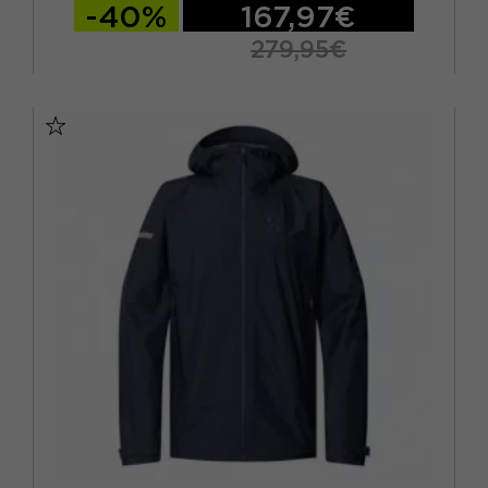
-40%
167,97€
279,95€
S
M
L