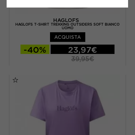
HAGLOFS
HAGLOFS T-SHIRT TREKKING OUTSIDERS SOFT BIANCO
UOMO
ACQUISTA
-40%
23,97€
39,95€
S
M
L
XL