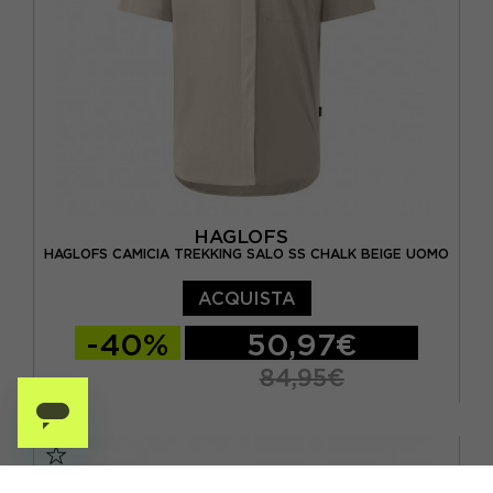
HAGLOFS
HAGLOFS CAMICIA TREKKING SALO SS CHALK BEIGE UOMO
ACQUISTA
-40%
50,97€
84,95€
S
M
L