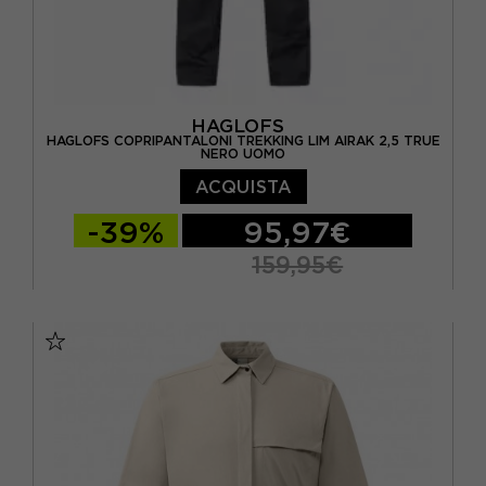
HAGLOFS
HAGLOFS COPRIPANTALONI TREKKING LIM AIRAK 2,5 TRUE
NERO UOMO
ACQUISTA
-39%
95,97€
159,95€
S
M
L
XL