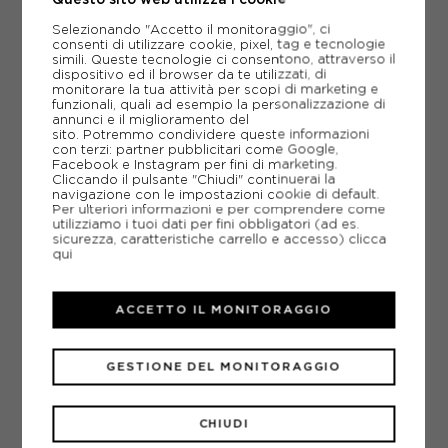
ACQUISTA
Selezionando "Accetto il monitoraggio", ci
consenti di utilizzare cookie, pixel, tag e tecnologie
-40%
23,97€
simili. Queste tecnologie ci consentono, attraverso il
dispositivo ed il browser da te utilizzati, di
monitorare la tua attività per scopi di marketing e
39,95€
funzionali, quali ad esempio la personalizzazione di
annunci e il miglioramento del
sito. Potremmo condividere queste informazioni
XS
S
M
L
con terzi: partner pubblicitari come Google,
Facebook e Instagram per fini di marketing.
Cliccando il pulsante "Chiudi" continuerai la
navigazione con le impostazioni cookie di default.
Per ulteriori informazioni e per comprendere come
utilizziamo i tuoi dati per fini obbligatori (ad es.
sicurezza, caratteristiche carrello e accesso)
clicca
qui
ACCETTO IL MONITORAGGIO
GESTIONE DEL MONITORAGGIO
CHIUDI