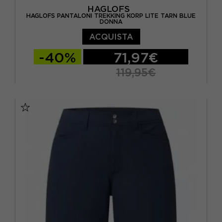
HAGLOFS
HAGLOFS PANTALONI TREKKING KORP LITE TARN BLUE
DONNA
ACQUISTA
-40%
71,97€
119,95€
36
38
40