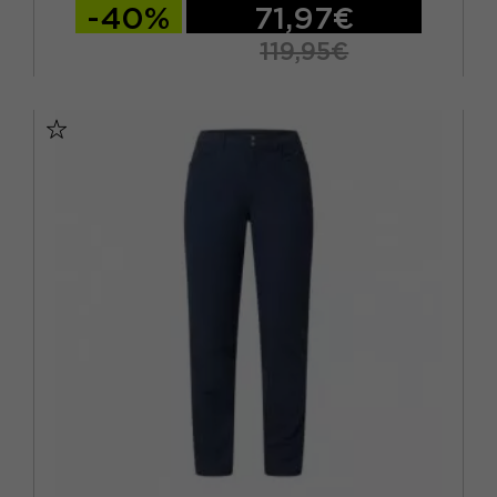
-40%
71,97€
119,95€
48
50
52
54