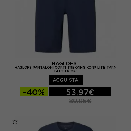
HAGLOFS
HAGLOFS PANTALONI CORTI TREKKING KORP LITE TARN
BLUE UOMO
ACQUISTA
-40%
53,97€
89,95€
48
50
52
54