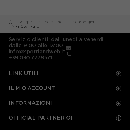
Scarpe
Palestra e home gym
Scarpe ginnastica bambino
Nike Star Runner 5 Psv Nero Fucsia - Scarpe Ginnastica Bambina
Servizio clienti: dal lunedì a venerdì
dalle 9:00 alle 13:00
info@sportlandweb.it
+39.030.7778571
LINK UTILI
IL MIO ACCOUNT
INFORMAZIONI
OFFICIAL PARTNER OF