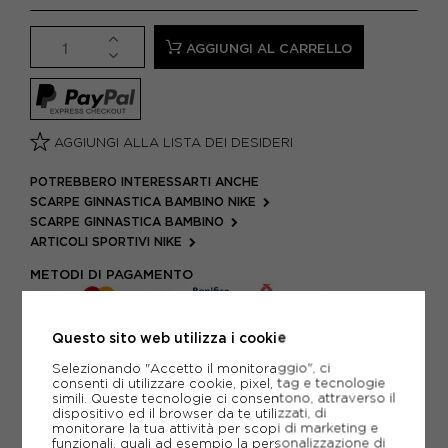
AGGIUNGI AL CARRELLO
AGGIUNGI ALLA LISTA DEI DESIDERI
POTREBBERO INTERESSARTI ANCHE
SCARPE GINNASTICA BAMBINO NIKE
SCARPE GINNASTICA BAMBINO
ARTICOLI SPORTIVI NIKE
METODI DI PAGAMENTO
Questo sito web utilizza i cookie
PIÙ INFORMAZIONI
Selezionando "Accetto il monitoraggio", ci
consenti di utilizzare cookie, pixel, tag e tecnologie
SCHEDA TECNICA
simili. Queste tecnologie ci consentono, attraverso il
dispositivo ed il browser da te utilizzati, di
monitorare la tua attività per scopi di marketing e
GUIDA ALLE TAGLIE
funzionali, quali ad esempio la personalizzazione di