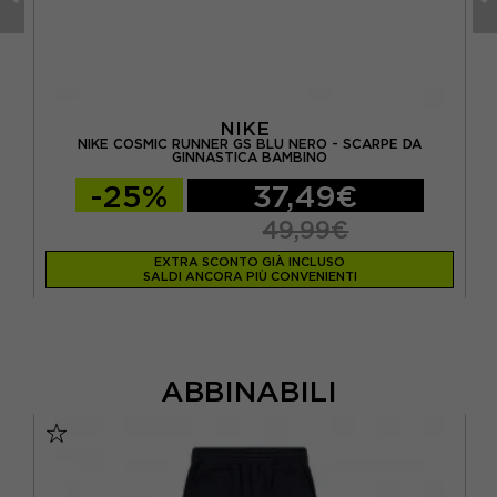
NIKE
NIKE COSMIC RUNNER GS BLU NERO - SCARPE DA
NI
GINNASTICA BAMBINO
-25%
37,49€
49,99€
EXTRA SCONTO GIÀ INCLUSO
SALDI ANCORA PIÙ CONVENIENTI
ABBINABILI