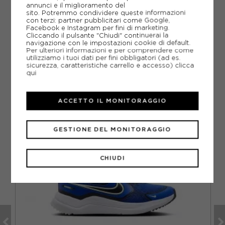
annunci e il miglioramento del
sito. Potremmo condividere queste informazioni
DOMANDE FREQUENTI
con terzi: partner pubblicitari come Google,
Facebook e Instagram per fini di marketing.
Come ordinare la taglia giusta?
Cliccando il pulsante "Chiudi" continuerai la
navigazione con le impostazioni cookie di default.
Per ulteriori informazioni e per comprendere come
utilizziamo i tuoi dati per fini obbligatori (ad es.
sicurezza, caratteristiche carrello e accesso)
clicca
qui
CONSIGLIATI DA NOI
ACCETTO IL MONITORAGGIO
GESTIONE DEL MONITORAGGIO
CHIUDI