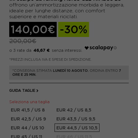
offrono un’ammortizzazione morbida e leggera,
ideale per lunghe distanze, con comfort
superiore e materiali riciclati.
140,00€
-30%
200,00€
46,67 €
*PREZZI INCLUSA IVA E SPESE DI SPEDIZIONE.
*CONSEGNA STIMATA
LUNEDÌ 10 AGOSTO.
ORDINA ENTRO
7
ORE E 25 MIN.
GUIDA TAGLIE
Seleziona una taglia
EUR 41,5 / US 8
EUR 42 / US 8,5
EUR 42,5 / US 9
EUR 43,5 / US 9,5
EUR 44 / US 10
EUR 44,5 / US 10,5
EUR 45 / US 11
EUR 46 / US 11,5