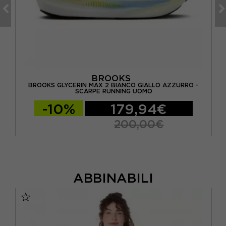
BROOKS
BROOKS GLYCERIN MAX 2 BIANCO GIALLO AZZURRO -
B
SCARPE RUNNING UOMO
-10%
179,94€
200,00€
ABBINABILI
VO