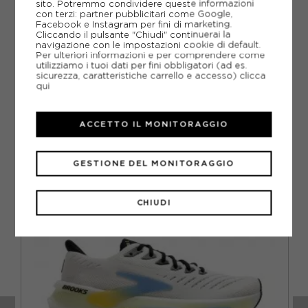
sito. Potremmo condividere queste informazioni
con terzi: partner pubblicitari come Google,
GUIDA ALLE TAGLIE
Facebook e Instagram per fini di marketing.
Cliccando il pulsante "Chiudi" continuerai la
navigazione con le impostazioni cookie di default.
DOMANDE FREQUENTI
Per ulteriori informazioni e per comprendere come
utilizziamo i tuoi dati per fini obbligatori (ad es.
Come ordinare la taglia giusta?
sicurezza, caratteristiche carrello e accesso)
clicca
qui
ACCETTO IL MONITORAGGIO
CONSIGLIATI DA NOI
GESTIONE DEL MONITORAGGIO
VO
CHIUDI