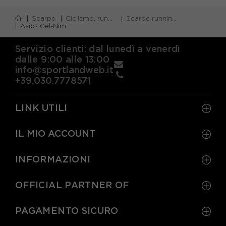
Scarpe
Ciclismo, running e piscina
Scarpe running neutre
Asics Gel-Nimbus 28 Cold Moss Illuminate Verde - Scarpe Running Uomo
Servizio clienti: dal lunedì a venerdì
dalle 9:00 alle 13:00
info@sportlandweb.it
+39.030.7778571
LINK UTILI
IL MIO ACCOUNT
INFORMAZIONI
OFFICIAL PARTNER OF
PAGAMENTO SICURO