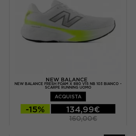
NEW BALANCE
NEW BALANCE FRESH FOAM X 880 V15 NB 103 BIANCO -
SCARPE RUNNING UOMO
ACQUISTA
-15%
134,99€
160,00€
EUR 41.5 / US 8
EUR 42 / US 8.5