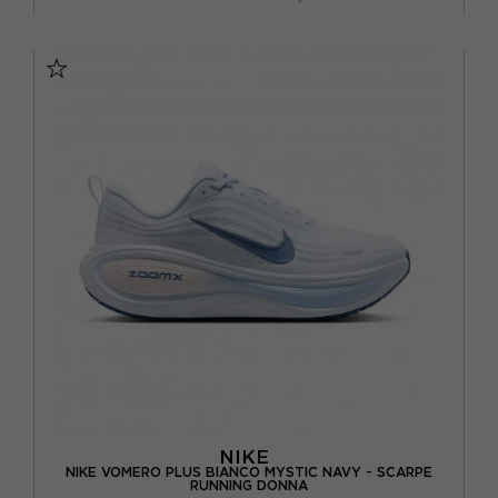
EUR 37,5 / US 6,5
EUR 38 / US 7
EUR 38,5 / US 7,5
EUR 39 / US 8
EUR 40 / US 8,5
EUR 40,5 / US 9
EUR 41 / US 9,5
EUR 42 / US 10
NIKE
NIKE VOMERO PLUS BIANCO MYSTIC NAVY - SCARPE
RUNNING DONNA