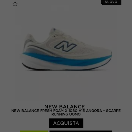
NUOVO
EUR 42.5 / US 9
EUR 43 / US 9.5
EUR 44 / US 10
EUR 44.5 / US 10.5
EUR 45 / US 11
EUR 45.5 / US 11.5
NEW BALANCE
NEW BALANCE FRESH FOAM X 1080 V15 ANGORA - SCARPE
RUNNING UOMO
ACQUISTA