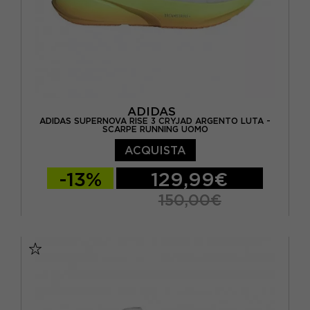
ADIDAS
ADIDAS SUPERNOVA RISE 3 CRYJAD ARGENTO LUTA -
SCARPE RUNNING UOMO
ACQUISTA
-13%
129,99€
150,00€
EUR 41 1/3 / UK 7,5
EUR 42 / UK 8
EUR 42 2/3 / UK 8,5
EUR 43 1/3 / UK 9
EUR 44 / UK 9,5
EUR 44 2/3 / UK 10
EUR 45 1/3 / UK 10,5
EUR 46 / UK 11