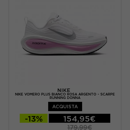
EUR 44 / US 10
EUR 44,5 / US 10,5
EUR 45 / US 11
EUR 46 / US 11,5
EUR 46,5 / US 12
NIKE
NIKE VOMERO PLUS BIANCO ROSA ARGENTO - SCARPE
RUNNING DONNA
ACQUISTA
-13%
154,95€
179,99€