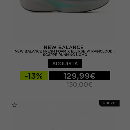
NEW BALANCE
NEW BALANCE FRESH FOAM X ELLIPSE V1 RAINCLOUD -
SCARPE RUNNING UOMO
ACQUISTA
-13%
129,99€
150,00€
EUR 41.5 / US 8
EUR 42 / US 8.5
NUOVO
EUR 42.5 / US 9
EUR 43 / US 9.5
EUR 44 / US 10
EUR 44.5 / US 10.5
EUR 45 / US 11
EUR 45.5 / US 11.5