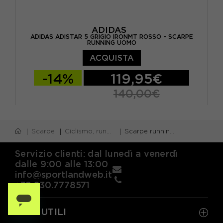
ADIDAS
ADIDAS ADISTAR 5 GRIGIO IRONMT ROSSO - SCARPE
RUNNING UOMO
ACQUISTA
-14%
119,95€
140,00€
EUR 41 1/3 / UK 7,5
EUR 42 / UK 8
Scarpe
Ciclismo, running e piscina
Scarpe running neutre
EUR 42 2/3 / UK 8,5
EUR 43 1/3 / UK 9
EUR 44 / UK 9,5
EUR 44 2/3 / UK 10
Servizio clienti: dal lunedì a venerdì
dalle 9:00 alle 13:00
EUR 45 1/3 / UK 10,5
EUR 46 / UK 11
info@sportlandweb.it
+39.030.7778571
LINK UTILI