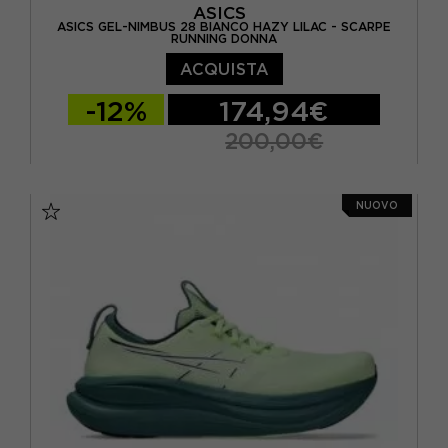
ASICS
ASICS GEL-NIMBUS 28 BIANCO HAZY LILAC - SCARPE
RUNNING DONNA
ACQUISTA
-12%
174,94€
200,00€
EUR 37,5 / US 6,5
EUR 38 / US 7
NUOVO
EUR 39 / US 7,5
EUR 39,5 / US 8
EUR 40 / US 8,5
EUR 40,5 / US 9
EUR 41,5 / US 9,5
EUR 42 / US 10