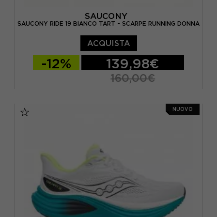
SAUCONY
SAUCONY RIDE 19 BIANCO TART - SCARPE RUNNING DONNA
ACQUISTA
-12%
139,98€
160,00€
EUR 37,5 / US 6,5
EUR 38 / US 7
NUOVO
EUR 38,5 / US 7,5
EUR 39 / US 8
EUR 40 / US 8,5
EUR 40,5 / US 9
EUR 41 / US 9,5
EUR 42 / US 10