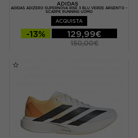
ADIDAS
ADIDAS ADIZERO SUPERNOVA RISE 3 BLU VERDE ARGENTO -
SCARPE RUNNING UOMO
ACQUISTA
-13%
129,99€
150,00€
EUR 41 1/3 / UK 7,5
EUR 42 / UK 8
EUR 42 2/3 / UK 8,5
EUR 43 1/3 / UK 9
EUR 44 / UK 9,5
EUR 44 2/3 / UK 10
EUR 45 1/3 / UK 10,5
EUR 46 / UK 11