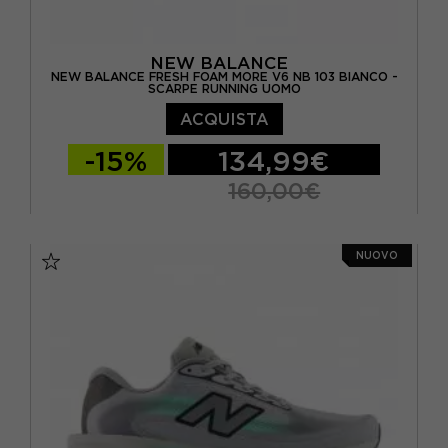
NEW BALANCE
NEW BALANCE FRESH FOAM MORE V6 NB 103 BIANCO -
SCARPE RUNNING UOMO
ACQUISTA
-15%
134,99€
160,00€
EUR 41.5 / US 8
EUR 42 / US 8.5
NUOVO
EUR 42.5 / US 9
EUR 43 / US 9.5
EUR 44 / US 10
EUR 44.5 / US 10.5
EUR 45 / US 11
EUR 45.5 / US 11.5