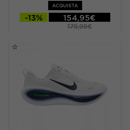
ACQUISTA
-13%
154,95€
179,99€
EUR 37,5 / US 6,5
EUR 38 / US 7
EUR 38,5 / US 7,5
EUR 39 / US 8
EUR 40 / US 8,5
EUR 40,5 / US 9
EUR 41 / US 9,5
EUR 42 / US 10