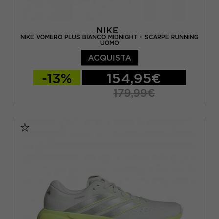
NIKE
NIKE VOMERO PLUS BIANCO MIDNIGHT - SCARPE RUNNING
UOMO
ACQUISTA
-13%
154,95€
179,99€
EUR 41 / US 8
EUR 42 / US 8,5
EUR 42,5 / US 9
EUR 43 / US 9.5
EUR 44 / US 10
EUR 44,5 / US 10,5
EUR 45 / US 11
EUR 45,5 / US 11,5
EUR 46 / US 12