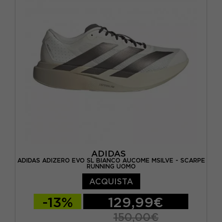
EUR 40 2/3 / UK 7
EUR 41 1/3 / UK 7,5
EUR 42 / UK 8
ADIDAS
ADIDAS ADIZERO EVO SL BIANCO AUCOME MSILVE - SCARPE
RUNNING UOMO
ACQUISTA
-13%
129,99€
150,00€