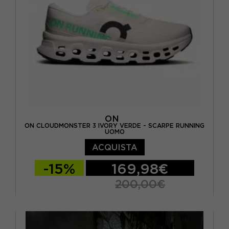
ON
ON CLOUDMONSTER 3 IVORY VERDE - SCARPE RUNNING
UOMO
ACQUISTA
-15%
169,98€
200,00€
EUR 41 / US 8
EUR 42 / US 8,5
EUR 42,5 / US 9
EUR 43 / US 9.5