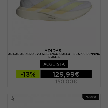
ADIDAS
ADIDAS ADIZERO EVO SL BIANCO GIALLO - SCARPE RUNNING
DONNA
ACQUISTA
-13%
129,99€
150,00€
EUR 38 / UK 5
EUR 38 2/3 / UK 5,5
NUOVO
EUR 39 1/3 / UK 6
EUR 40 / UK 6,5