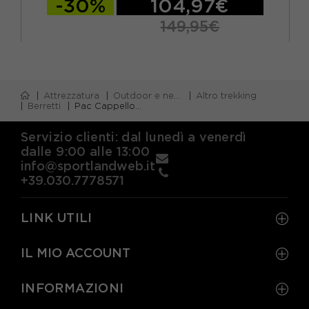
-30%
104,97€
149,95€
Attrezzatura
Outdoor e neve
Altro trekking
Berretti
Pac Cappello Outdoor Grigio
Servizio clienti: dal lunedì a venerdì
dalle 9:00 alle 13:00
info@sportlandweb.it
+39.030.7778571
LINK UTILI
IL MIO ACCOUNT
INFORMAZIONI