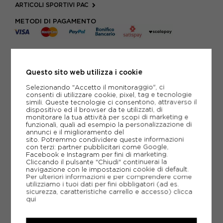
ARTICOLI SPORTIVI PAC
METODI DI PAGAMENTO
PIÙ INFORMAZIONI
Questo sito web utilizza i cookie
SCHEDA TECNICA
Selezionando "Accetto il monitoraggio", ci
consenti di utilizzare cookie, pixel, tag e tecnologie
GUIDA ALLE TAGLIE
simili. Queste tecnologie ci consentono, attraverso il
dispositivo ed il browser da te utilizzati, di
monitorare la tua attività per scopi di marketing e
funzionali, quali ad esempio la personalizzazione di
annunci e il miglioramento del
CONSIGLIATI DA NOI
sito. Potremmo condividere queste informazioni
con terzi: partner pubblicitari come Google,
Facebook e Instagram per fini di marketing.
Cliccando il pulsante "Chiudi" continuerai la
navigazione con le impostazioni cookie di default.
Per ulteriori informazioni e per comprendere come
utilizziamo i tuoi dati per fini obbligatori (ad es.
sicurezza, caratteristiche carrello e accesso)
clicca
qui