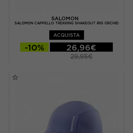
SALOMON
SALOMON CAPPELLO TREKKING SHAKEOUT IRIS ORCHID
ACQUISTA
-10%
26,96€
29,95€
S/M
L/XL