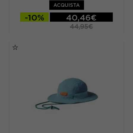
ACQUISTA
-10%
40,46€
44,95€
TU