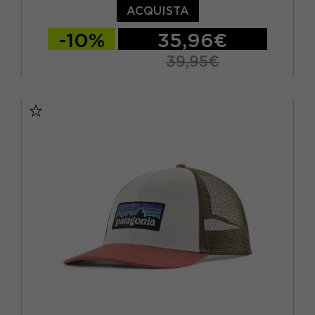
ACQUISTA
-10%
35,96€
39,95€
TU