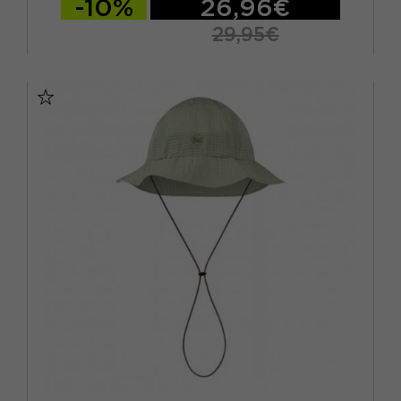
-10%
26,96€
29,95€
S/M
L/XL