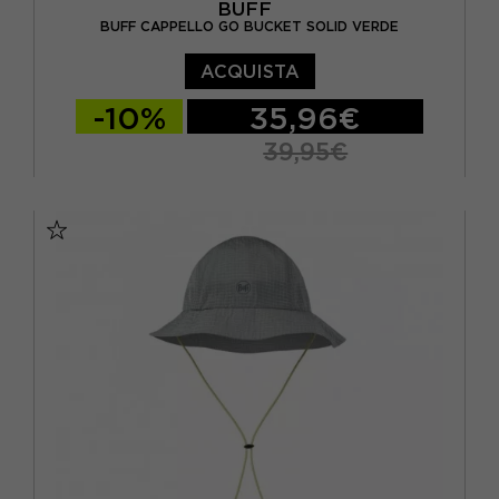
BUFF
BUFF CAPPELLO GO BUCKET SOLID VERDE
ACQUISTA
-10%
35,96€
39,95€
S/M
L/XL