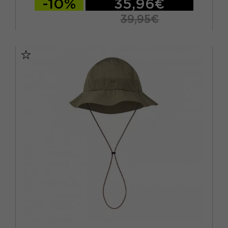
-10%
35,96€
39,95€
S/M
L/XL