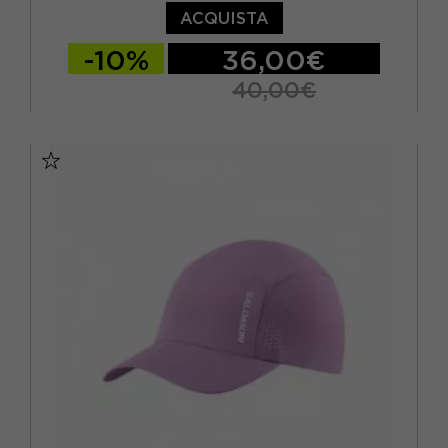
VIOLA
(1)
ACQUISTA
-10%
36,00€
40,00€
TU