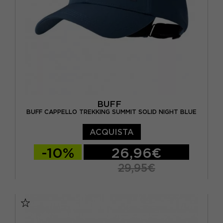
BUFF
BUFF CAPPELLO TREKKING SUMMIT SOLID NIGHT BLUE
ACQUISTA
-10%
26,96€
29,95€
S/M
L/XL