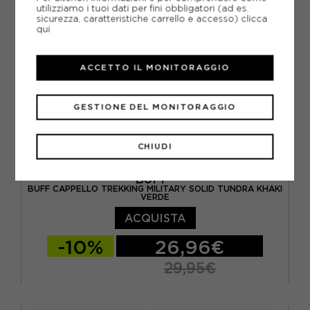
utilizziamo i tuoi dati per fini obbligatori (ad es.
sicurezza, caratteristiche carrello e accesso)
clicca
qui
ACCETTO IL MONITORAGGIO
GESTIONE DEL MONITORAGGIO
CHIUDI
BUFF
BUFF CAPPELLO TREKKING MILITARY SOLID TUNDRA KHAKI
VERDE
ACQUISTA
-10%
26,96€
29,95€
S/M
L/XL