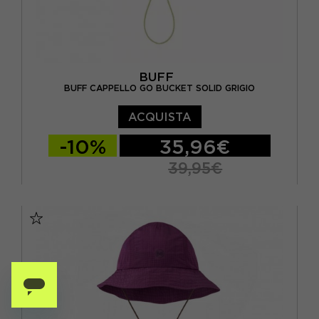
BUFF
BUFF CAPPELLO GO BUCKET SOLID GRIGIO
ACQUISTA
-10%
35,96€
39,95€
S/M
L/XL