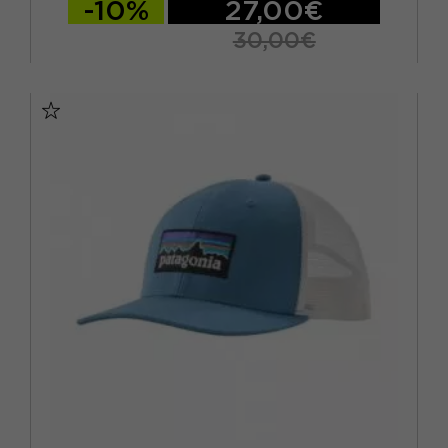
-10%
27,00€
30,00€
S/M
L/XL