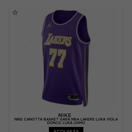
GIALLO
(1)
M
(7)
NERO
(1)
S
(9)
ORO
(1)
XL
(7)
VERDE
(5)
VIOLA
(3)
NIKE
NIKE CANOTTA BASKET GARA NBA LAKERS LUKA VIOLA
DONCIC LUKA UOMO
ACQUISTA