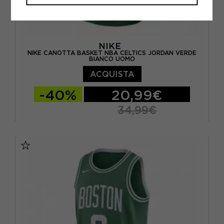
NIKE
NIKE CANOTTA BASKET NBA CELTICS JORDAN VERDE
BIANCO UOMO
ACQUISTA
-40%
20,99€
34,99€
S
M
L
XL