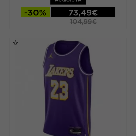
-30%
73,49€
104,99€
S
M
L
XL