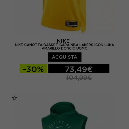
NIKE
NIKE CANOTTA BASKET GARA NBA LAKERS ICON LUKA
AMARILLO DONCIC UOMO
ACQUISTA
-30%
73,49€
104,99€
S
M
L
XL