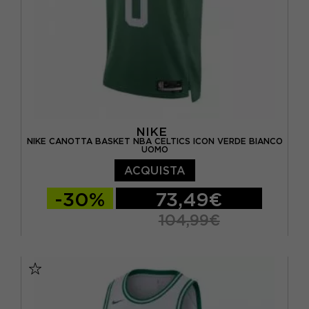
NIKE
NIKE CANOTTA BASKET NBA CELTICS ICON VERDE BIANCO
UOMO
ACQUISTA
-30%
73,49€
104,99€
S
M
L
XL