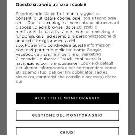
NIKE CANOTTA BASKET USA 50TH BLU ORO UOMO
Questo sito web utilizza i cookie
Selezionando "Accetto il monitoraggio", ci
ACQUISTA
consenti di utilizzare cookie, pixel, tag e tecnologie
simili. Queste tecnologie ci consentono, attraverso il
-40%
59,99€
dispositivo ed il browser da te utilizzati, di
monitorare la tua attività per scopi di marketing e
99,99€
funzionali, quali ad esempio la personalizzazione di
annunci e il miglioramento del
sito. Potremmo condividere queste informazioni
S
M
L
XL
con terzi: partner pubblicitari come Google,
Facebook e Instagram per fini di marketing.
Cliccando il pulsante "Chiudi" continuerai la
navigazione con le impostazioni cookie di default.
Per ulteriori informazioni e per comprendere come
utilizziamo i tuoi dati per fini obbligatori (ad es.
sicurezza, caratteristiche carrello e accesso)
clicca
qui
ACCETTO IL MONITORAGGIO
GESTIONE DEL MONITORAGGIO
CHIUDI