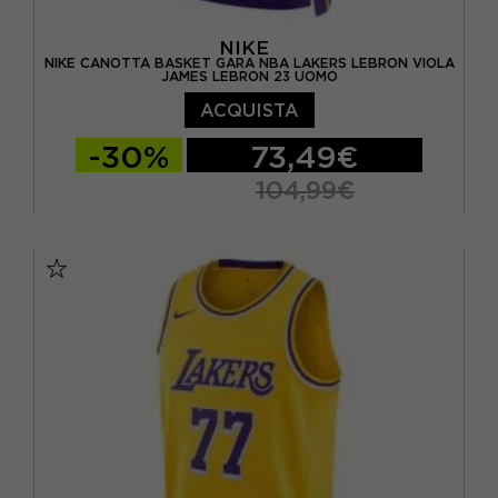
NIKE
NIKE CANOTTA BASKET GARA NBA LAKERS LEBRON VIOLA
JAMES LEBRON 23 UOMO
ACQUISTA
-30%
73,49€
104,99€
S
M
L
XL