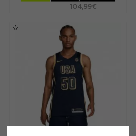
104,99€
S
M
L
XL
NIKE