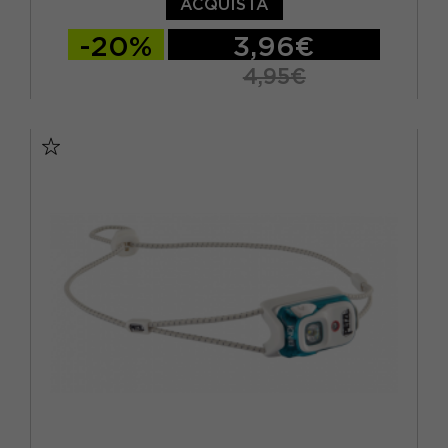
ACQUISTA
-20%
3,96€
4,95€
TU