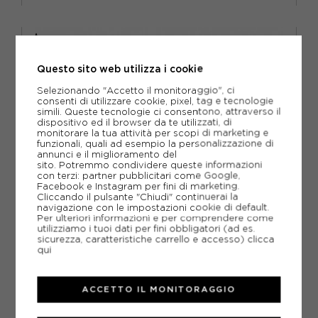
TU
Questo sito web utilizza i cookie
Selezionando "Accetto il monitoraggio", ci
consenti di utilizzare cookie, pixel, tag e tecnologie
simili. Queste tecnologie ci consentono, attraverso il
dispositivo ed il browser da te utilizzati, di
monitorare la tua attività per scopi di marketing e
funzionali, quali ad esempio la personalizzazione di
annunci e il miglioramento del
sito. Potremmo condividere queste informazioni
con terzi: partner pubblicitari come Google,
Facebook e Instagram per fini di marketing.
Cliccando il pulsante "Chiudi" continuerai la
navigazione con le impostazioni cookie di default.
Per ulteriori informazioni e per comprendere come
utilizziamo i tuoi dati per fini obbligatori (ad es.
sicurezza, caratteristiche carrello e accesso)
clicca
qui
LED LENSER
ACCETTO IL MONITORAGGIO
LED LENSER LAMPADA FRONTALE NEO3 BIANCO