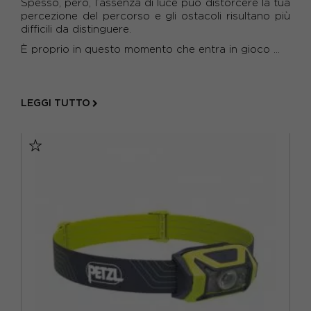
Spesso, però, l’assenza di luce può distorcere la tua
percezione del percorso e gli ostacoli risultano più
BIANCO
(2)
difficili da distinguere.
BLU
(2)
È proprio in questo momento che entra in gioco ...
GIALLO
(2)
GRIGIO
(5)
LEGGI TUTTO
NERO
(11)
VERDE
(4)