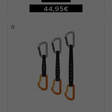
44,95€
TU