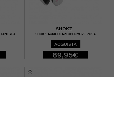
SHOKZ
MINI BLU
SHOKZ AURICOLARI OPENMOVE ROSA
ACQUISTA
89,95€
TU