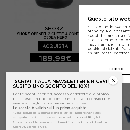
Questo sito web 
Selezionando "Accetto i
SHOKZ
tecnologie ci consenton
SHOKZ OPENFIT 2 CUFFIE A CONDUZIONE
SHOKZ OPEN
scopi di marketing e f
OSSEA NERO
sito. Potremmo condiv
Instagram per fini di 
ACQUISTA
cookie di default. Per 
es. sicurezza, caratte
189,99€
TU
TU
CHIUDI
×
ISCRIVITI ALLA NEWSLETTER E RICEVI
SUBITO UNO SCONTO DEL 10%!
Per te sconti riservati, accesso anticipato alle promo
più attese, un buono compleanno e tanti consigli per
vivere al meglio la tua passione sportiva.
Lo sconto è valido sul tuo primo acquisto.
*Sono esclusi dalla promozione gli articoli appartenenti alle
categorie calzature, attrezzo e accessori dei mondi Bike, Sci e
Scialpinismo, Elettronica e dei Brand Assos, Birkenstock, Bont, La
Sportiva, Scarpa e Ugg.