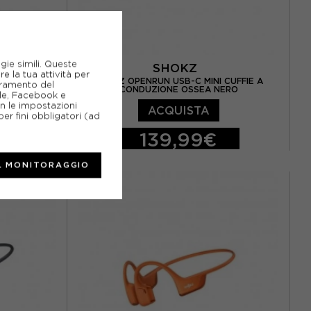
gie simili. Queste
SHOKZ
e la tua attività per
ONDUZIONE
SHOKZ OPENRUN USB-C MINI CUFFIE A
ioramento del
CONDUZIONE OSSEA NERO
gle, Facebook e
on le impostazioni
ACQUISTA
er fini obbligatori (ad
139,99€
TU
L MONITORAGGIO