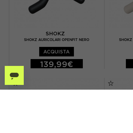
SHOKZ
SHOKZ AURICOLARI OPENFIT NERO
SHOKZ 
ACQUISTA
139,99€
TU
TU