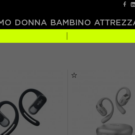
MO
DONNA
BAMBINO
ATTREZZ
BIANCO
(1)
ROSA
(2)