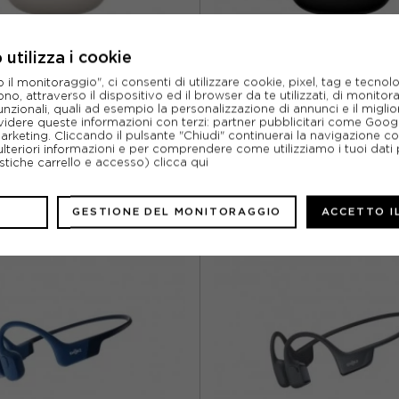
utilizza i cookie
l monitoraggio", ci consenti di utilizzare cookie, pixel, tag e tecnolo
SHOKZ
SHOKZ
o, attraverso il dispositivo ed il browser da te utilizzati, di monitorar
DOTS ONE CUFFIE A CONDUZIONE
SHOKZ OPENDOTS CUFFIE A C
unzionali, quali ad esempio la personalizzazione di annunci e il migl
OSSEA GRIGIO
OSSEA NERO
idere queste informazioni con terzi: partner pubblicitari come Goo
marketing. Cliccando il pulsante "Chiudi" continuerai la navigazione c
ACQUISTA
ACQUISTA
ulteriori informazioni e per comprendere come utilizziamo i tuoi dati p
ristiche carrello e accesso)
clicca qui
199,00€
199,00€
TU
GESTIONE DEL MONITORAGGIO
ACCETTO I