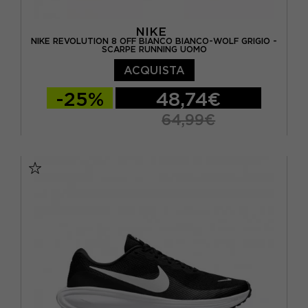
NIKE
NIKE REVOLUTION 8 OFF BIANCO BIANCO-WOLF GRIGIO -
SCARPE RUNNING UOMO
ACQUISTA
-25%
48,74€
64,99€
EUR 40 / US 7
EUR 40,5 / US 7,5
EUR 41 / US 8
EUR 42 / US 8,5
EUR 42,5 / US 9
EUR 43 / US 9.5
EUR 44 / US 10
EUR 44,5 / US 10,5
EUR 45 / US 11