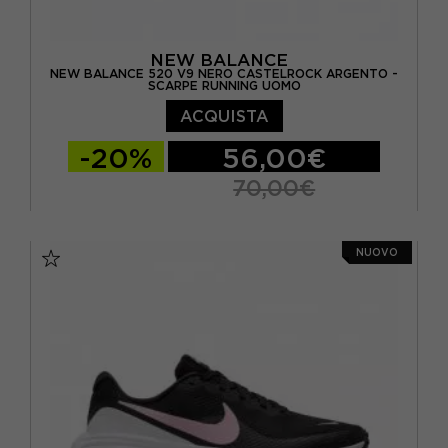
NEW BALANCE
NEW BALANCE 520 V9 NERO CASTELROCK ARGENTO -
SCARPE RUNNING UOMO
ACQUISTA
-20%
56,00€
70,00€
EUR 40 / US 7
EUR 40.5 / US 7.5
NUOVO
EUR 41.5 / US 8
EUR 42 / US 8.5
EUR 42.5 / US 9
EUR 43 / US 9.5
EUR 44 / US 10
EUR 44.5 / US 10.5
EUR 45 / US 11
EUR 45.5 / US 11.5
EUR 46.5 / US 12