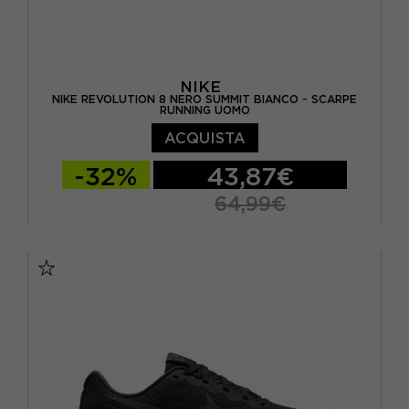
NIKE
NIKE REVOLUTION 8 NERO SUMMIT BIANCO - SCARPE
RUNNING UOMO
ACQUISTA
-32%
43,87€
64,99€
EUR 40 / US 7
EUR 40,5 / US 7,5
EUR 41 / US 8
EUR 42 / US 8,5
EUR 42,5 / US 9
EUR 43 / US 9.5
EUR 44 / US 10
EUR 44,5 / US 10,5
EUR 45 / US 11