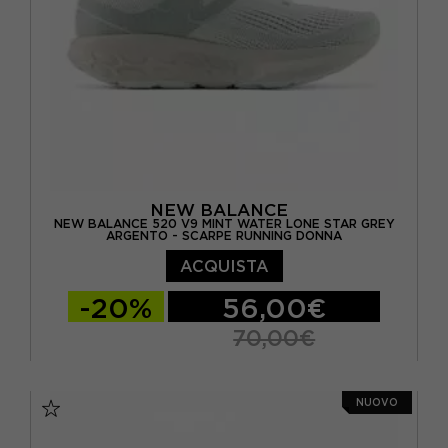
NEW BALANCE
NEW BALANCE 520 V9 MINT WATER LONE STAR GREY
ARGENTO - SCARPE RUNNING DONNA
ACQUISTA
-20%
56,00€
70,00€
EUR 36.5 / US 6
EUR 37 / US 6.5
NUOVO
EUR 37.5 / US 7
EUR 38 / US 7.5