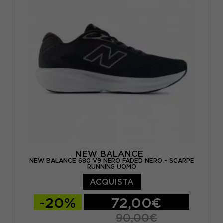
EUR 39 / US 8
EUR 40 / US 8.5
EUR 40.5 / US 9
EUR 41 / US 9.5
NEW BALANCE
NEW BALANCE 680 V9 NERO FADED NERO - SCARPE
RUNNING UOMO
ACQUISTA
-20%
72,00€
90,00€