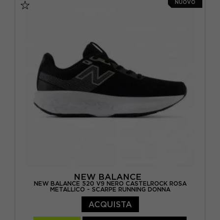
VIOLA
(3)
NUOVO
EUR 37.5 / US 7
EUR 38 / US 7.5
EUR 39 / US 8
EUR 40 / US 8.5
EUR 40.5 / US 9
EUR 41 / US 9.5
NEW BALANCE
NEW BALANCE 520 V9 NERO CASTELROCK ROSA
METALLICO - SCARPE RUNNING DONNA
ACQUISTA