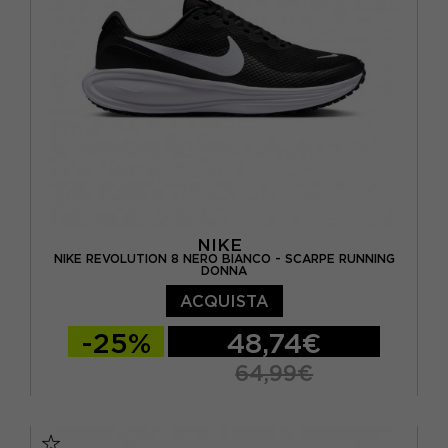
EUR 45 / US 11
NIKE
NIKE REVOLUTION 8 NERO BIANCO - SCARPE RUNNING
DONNA
ACQUISTA
-25%
48,74€
64,99€
EUR 36,5 / US 6
EUR 37,5 / US 6,5