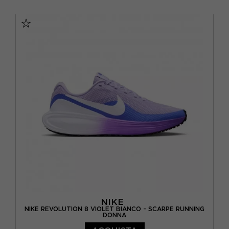
EUR 36,5 / US 6
EUR 37,5 / US 6,5
EUR 38 / US 7
EUR 38,5 / US 7,5
EUR 39 / US 8
EUR 40 / US 8,5
EUR 40,5 / US 9
EUR 41 / US 9,5
EUR 42 / US 10
NIKE
NIKE REVOLUTION 8 VIOLET BIANCO - SCARPE RUNNING
DONNA