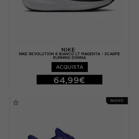
NIKE
NIKE REVOLUTION 8 BIANCO LT MAGENTA - SCARPE
RUNNING DONNA
ACQUISTA
64,99€
EUR 36,5 / US 6
EUR 37,5 / US 6,5
NUOVO
EUR 38 / US 7
EUR 38,5 / US 7,5
EUR 39 / US 8
EUR 40 / US 8,5
EUR 40,5 / US 9
EUR 41 / US 9,5