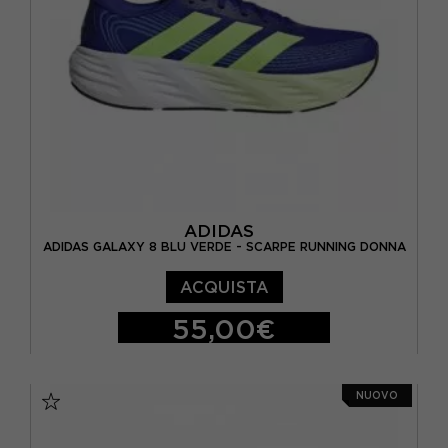
EUR 42 / US 10
ADIDAS
ADIDAS GALAXY 8 BLU VERDE - SCARPE RUNNING DONNA
ACQUISTA
55,00€
EUR 41 1/3 / UK 7,5
EUR 42 / UK 8
NUOVO
EUR 42 2/3 / UK 8,5
EUR 43 1/3 / UK 9