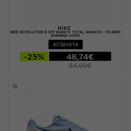
NIKE
NIKE REVOLUTION 8 OFF BIANCO TOTAL ARANCIO - SCARPE
RUNNING UOMO
ACQUISTA
-25%
48,74€
64,99€
EUR 40 / US 7
EUR 40,5 / US 7,5
EUR 41 / US 8
EUR 42 / US 8,5
EUR 42,5 / US 9
EUR 43 / US 9.5
EUR 44 / US 10
EUR 44,5 / US 10,5
EUR 45 / US 11