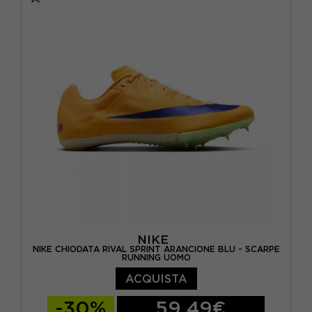
EUR 38 / US 7
EUR 38,5 / US 7,5
EUR 39 / US 8
EUR 40 / US 8,5
EUR 40,5 / US 9
EUR 41 / US 9,5
EUR 42 / US 10
NIKE
NIKE CHIODATA RIVAL SPRINT ARANCIONE BLU - SCARPE
RUNNING UOMO
ACQUISTA
-30%
59,49€