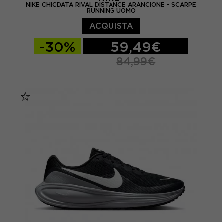
NIKE CHIODATA RIVAL DISTANCE ARANCIONE - SCARPE
RUNNING UOMO
ACQUISTA
-30%
59,49€
84,99€
EUR 39 / US 6.5
EUR 40 / US 7
EUR 40,5 / US 7,5
EUR 41 / US 8
EUR 42 / US 8,5
EUR 42,5 / US 9
EUR 43 / US 9.5
EUR 44 / US 10
EUR 44,5 / US 10,5
EUR 45 / US 11
EUR 45,5 / US 11,5
EUR 46 / US 12