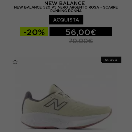
NEW BALANCE
NEW BALANCE 520 V9 NERO ARGENTO ROSA - SCARPE
RUNNING DONNA
ACQUISTA
-20%
56,00€
70,00€
EUR 36.5 / US 6
EUR 37 / US 6.5
NUOVO
EUR 37.5 / US 7
EUR 38 / US 7.5
EUR 39 / US 8
EUR 40 / US 8.5
EUR 40.5 / US 9
EUR 41 / US 9.5