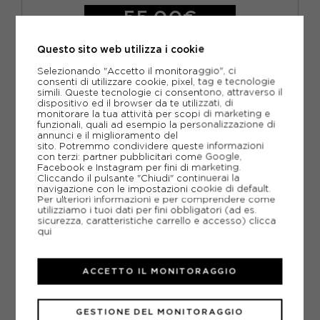
55,00€
EUR 41 1/3 / UK 7,5
EUR 42 / UK 8
Questo sito web utilizza i cookie
Selezionando "Accetto il monitoraggio", ci
EUR 42 2/3 / UK 8,5
EUR 43 1/3 / UK 9
consenti di utilizzare cookie, pixel, tag e tecnologie
simili. Queste tecnologie ci consentono, attraverso il
EUR 44 / UK 9,5
EUR 44 2/3 / UK 10
dispositivo ed il browser da te utilizzati, di
monitorare la tua attività per scopi di marketing e
funzionali, quali ad esempio la personalizzazione di
EUR 45 1/3 / UK 10,5
EUR 46 / UK 11
annunci e il miglioramento del
sito. Potremmo condividere queste informazioni
con terzi: partner pubblicitari come Google,
Facebook e Instagram per fini di marketing.
Cliccando il pulsante "Chiudi" continuerai la
navigazione con le impostazioni cookie di default.
Per ulteriori informazioni e per comprendere come
utilizziamo i tuoi dati per fini obbligatori (ad es.
sicurezza, caratteristiche carrello e accesso)
clicca
qui
ACCETTO IL MONITORAGGIO
GESTIONE DEL MONITORAGGIO
NIKE