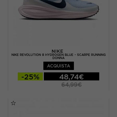
NIKE
NIKE REVOLUTION 8 HYDROGEN BLUE - SCARPE RUNNING
DONNA
ACQUISTA
-25%
48,74€
64,99€
EUR 36,5 / US 6
EUR 37,5 / US 6,5
EUR 38 / US 7
EUR 38,5 / US 7,5
EUR 39 / US 8
EUR 40 / US 8,5