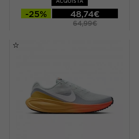
ACQUISTA
-25%
48,74€
64,99€
EUR 36,5 / US 6
EUR 37,5 / US 6,5
EUR 38 / US 7
EUR 38,5 / US 7,5
EUR 39 / US 8
EUR 40 / US 8,5
EUR 40,5 / US 9
EUR 41 / US 9,5
EUR 42 / US 10