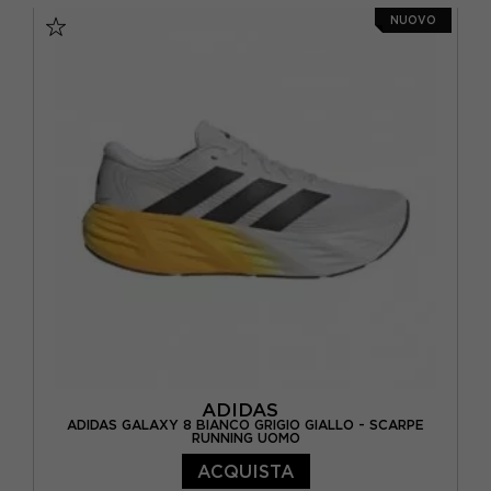
NUOVO
EUR 38 2/3 / UK 5,5
EUR 39 1/3 / UK 6
EUR 40 / UK 6,5
EUR 40 2/3 / UK 7
EUR 41 1/3 / UK 7,5
ADIDAS
ADIDAS GALAXY 8 BIANCO GRIGIO GIALLO - SCARPE
RUNNING UOMO
ACQUISTA