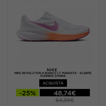
EUR 40,5 / US 9
EUR 41 / US 9,5
EUR 42 / US 10
NIKE
NIKE REVOLUTION 8 BIANCO LT MAGENTA - SCARPE
RUNNING DONNA
ACQUISTA
-25%
48,74€
64,99€