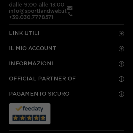
dalle 9:00 alle 13:00
EUR 40,5 / US 9
EUR 41 / US 9,5
info@sportlandweb.it
+39.030.7778571
EUR 42 / US 10
LINK UTILI
IL MIO ACCOUNT
INFORMAZIONI
OFFICIAL PARTNER OF
PAGAMENTO SICURO