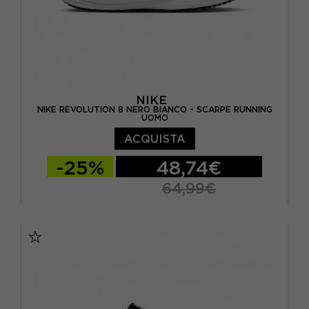
NIKE
NIKE REVOLUTION 8 NERO BIANCO - SCARPE RUNNING
UOMO
ACQUISTA
-25%
48,74€
64,99€
EUR 40 / US 7
EUR 40,5 / US 7,5
EUR 41 / US 8
EUR 42 / US 8,5
EUR 42,5 / US 9
EUR 43 / US 9.5
EUR 44 / US 10
EUR 44,5 / US 10,5