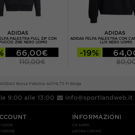
ADIDAS
ADIDAS
ELPA PALESTRA FULL ZIP CON
ADIDAS FELPA PALESTRA CON CA
PUCCIO ZNE NERO UOMO
LUX NERO UOMO
%
66,00€
-19%
64,0
110,00€
80,0
ADIDAS Borsa Palestra 4ATHLTS M Beige
lle 9:00 alle 13:00
info@sportlandweb.it
ACCOUNT
INFORMAZIONI
TUZIONI
CHI SIAMO
 ORDINE
LAVORA CON NOI