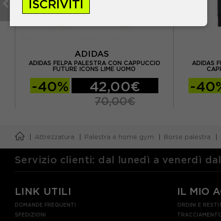
ISCRIVITI
ADIDAS
RO
ADIDAS FELPA PALESTRA CON CAPPUCCIO
ADIDAS F
FUTURE ICONS LIME UOMO
CAP
-40%
42,00€
-40
70,00€
Attrezzatura
Palestra e home gym
Borse palestra
Servizio clienti: dal lunedì a venerdì da
LINK UTILI
IL MIO 
DOMANDE FREQUENTI
ORDINI E RESTI
SPEDIZIONI
TRACCIAMENTO