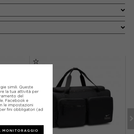
gie simili. Queste
e la tua attività per
ioramento del
gle, Facebook e
on le impostazioni
er fini obbligatori (ad
L MONITORAGGIO