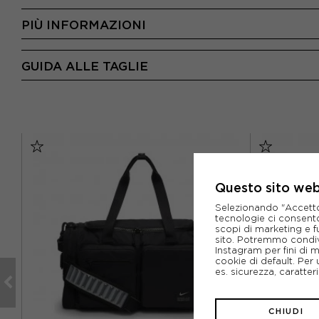
PIÙ INFORMAZIONI
GUIDA ALLE TAGLIE
Questo sito web 
Selezionando "Accetto i
tecnologie ci consenton
scopi di marketing e f
sito. Potremmo condiv
Instagram per fini di 
cookie di default. Per 
es. sicurezza, caratte
CHIUDI