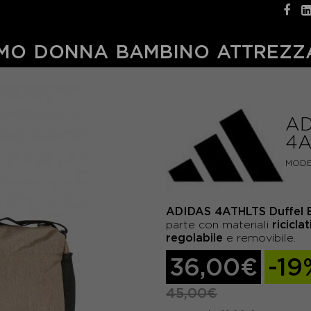
MO
DONNA
BAMBINO
ATTREZZ
AD
4A
MODE
ADIDAS 4ATHLTS Duffel 
riciclat
parte con materiali
regolabile
e removibile.
36,00€
-19
45,00€