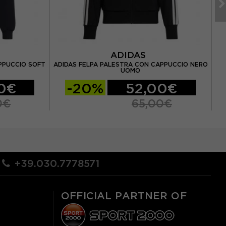
ADIDAS
PPUCCIO SOFT
ADIDAS FELPA PALESTRA CON CAPPUCCIO NERO
AD
UOMO
0€
-20%
52,00€
0€
65,00€
+39.030.7778571
OFFICIAL PARTNER OF