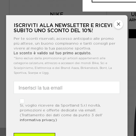
NIKE
U
UNDER AR
NIKE BORSA PALESTRA UTILITY M NERO
×
ISCRIVITI ALLA NEWSLETTER E RICEVI
SUBITO UNO SCONTO DEL 10%!
-30%
45,49€
Per te sconti riservati, accesso anticipato alle promo
64,99€
più attese, un buono compleanno e tanti consigli per
vivere al meglio la tua passione sportiva.
Lo sconto è valido sul tuo primo acquisto.
*Sono esclusi dalla promozione gli articoli appartenenti alle
categorie calzature, attrezzo e accessori dei mondi Bike, Sci e
Scialpinismo, Elettronica e dei Brand Assos, Birkenstock, Bont, La
Sportiva, Scarpa e Ugg.
Si, voglio ricevere da Sportland S.r.l novità,
promozioni e offerte dedicate via email!.
(Trattamento dei dati come da punto 3 dell'
informativa privacy)