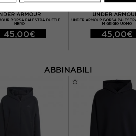
NDER ARMOUR
UNDER ARMO
MOUR BORSA PALESTRA DUFFLE
UNDER ARMOUR BORSA PALESTRA
NERO
M GRIGIO UOMO
45,00€
45,00€
ABBINABILI