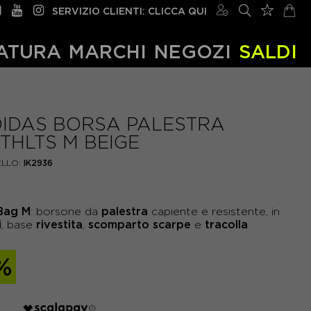
SERVIZIO CLIENTI: CLICCA QUI
ATURA
MARCHI
NEGOZI
SALDI
IDAS BORSA PALESTRA
THLTS M BEIGE
LLO:
IK2936
Bag M
palestra
: borsone da
capiente e resistente, in
i
rivestita
scomparto scarpe
tracolla
, base
,
e
%