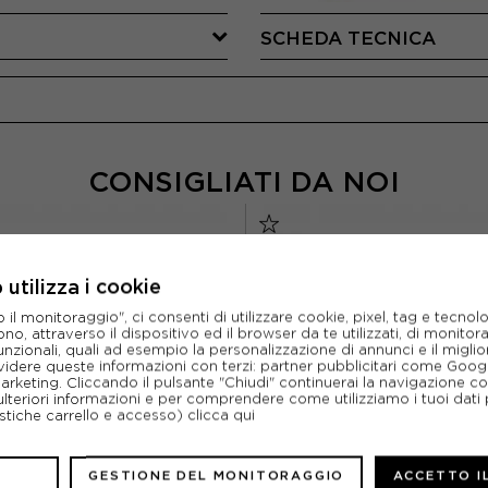
SCHEDA TECNICA
CONSIGLIATI DA NOI
utilizza i cookie
l monitoraggio", ci consenti di utilizzare cookie, pixel, tag e tecnolo
o, attraverso il dispositivo ed il browser da te utilizzati, di monitorar
unzionali, quali ad esempio la personalizzazione di annunci e il migl
idere queste informazioni con terzi: partner pubblicitari come Goo
marketing. Cliccando il pulsante "Chiudi" continuerai la navigazione c
ulteriori informazioni e per comprendere come utilizziamo i tuoi dati p
ristiche carrello e accesso)
clicca qui
GESTIONE DEL MONITORAGGIO
ACCETTO I