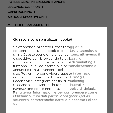
POTREBBERO INTERESSARTI ANCHE
LEGGINGS, CAPRI ON
CAPRI RUNNING
ARTICOLI SPORTIVI ON
METODI DI PAGAMENTO
Questo sito web utilizza i cookie
PIÙ INFORMAZIONI
Selezionando "Accetto il monitoraggio", ci
consenti di utilizzare cookie, pixel, tag e tecnologie
simili. Queste tecnologie ci consentono, attraverso il
SCHEDA TECNICA
dispositivo ed il browser da te utilizzati, di
monitorare la tua attività per scopi di marketing e
funzionali, quali ad esempio la personalizzazione di
GUIDA ALLE TAGLIE
annunci e il miglioramento del
sito. Potremmo condividere queste informazioni
con terzi: partner pubblicitari come Google,
Facebook e Instagram per fini di marketing.
CONSIGLIATI DA NOI
Cliccando il pulsante "Chiudi" continuerai la
navigazione con le impostazioni cookie di default.
Per ulteriori informazioni e per comprendere come
VO
utilizziamo i tuoi dati per fini obbligatori (ad es.
sicurezza, caratteristiche carrello e accesso)
clicca
qui