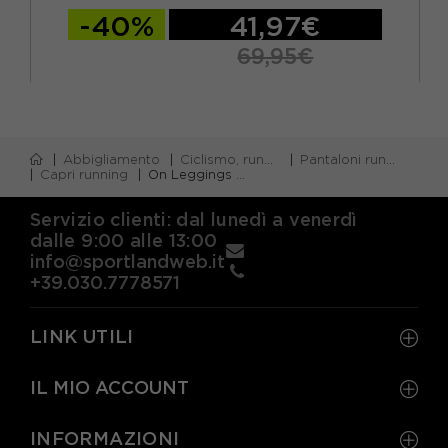
-40%
41,97€
69,95€
Abbigliamento
Ciclismo, running e piscina
Pantaloni running corti
Capri running
On Leggings Palestra Core Nero Donna
Servizio clienti: dal lunedì a venerdì
dalle 9:00 alle 13:00
info@sportlandweb.it
+39.030.7778571
LINK UTILI
IL MIO ACCOUNT
INFORMAZIONI