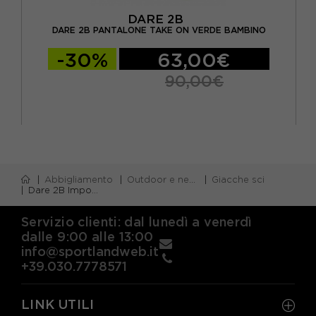
DARE 2B
DA
NO
DARE 2B PANTALONE TAKE ON VERDE BAMBINO
-30%
63,00€
90,00€
Abbigliamento
Outdoor e neve
Giacche sci
Dare 2B Impose Verde - Giacca Sci Bambino
Servizio clienti: dal lunedì a venerdì
dalle 9:00 alle 13:00
info@sportlandweb.it
+39.030.7778571
LINK UTILI