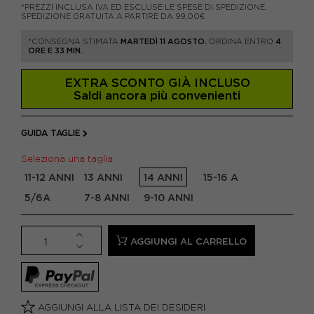
*PREZZI INCLUSA IVA ED ESCLUSE LE SPESE DI SPEDIZIONE.
SPEDIZIONE GRATUITA A PARTIRE DA 99,00€
*CONSEGNA STIMATA
MARTEDÌ 11 AGOSTO.
ORDINA ENTRO
4
ORE E 33 MIN.
EXTRA SCONTO GIÀ INCLUSO
Saldi ancora più convenienti
GUIDA TAGLIE
Seleziona una taglia
11-12 ANNI
13 ANNI
14 ANNI
15-16 A
5/6A
7-8 ANNI
9-10 ANNI
AGGIUNGI AL CARRELLO
AGGIUNGI ALLA LISTA DEI DESIDERI