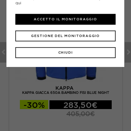
qui
ACCETTO IL MONITORAGGIO
GESTIONE DEL MONITORAGGIO
CHIUDI
KAPPA
KAPPA GIACCA 650A BAMBINO FISI BLUE NIGHT
-30%
283,50€
405,00€