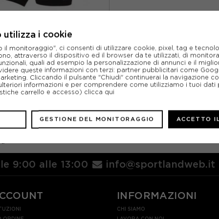
utilizza i cookie
ENDURA
l monitoraggio", ci consenti di utilizzare cookie, pixel, tag e tecnolo
XER MTB ENGINEERED PADDED
o, attraverso il dispositivo ed il browser da te utilizzati, di monitorar
NERO DONNA
unzionali, quali ad esempio la personalizzazione di annunci e il migl
idere queste informazioni con terzi: partner pubblicitari come Goo
ACQUISTA
marketing. Cliccando il pulsante "Chiudi" continuerai la navigazione c
ulteriori informazioni e per comprendere come utilizziamo i tuoi dati p
%
27,97€
ristiche carrello e accesso)
clicca qui
39,95€
GESTIONE DEL MONITORAGGIO
ACCETTO I
M
L
ra
lle 9:00 alle 13:00
info@sportlandweb.it
ACCOUNT
INFORMAZIONI
TUZIONI
CHI SIAMO
 ORDINE
LAVORA CON NOI