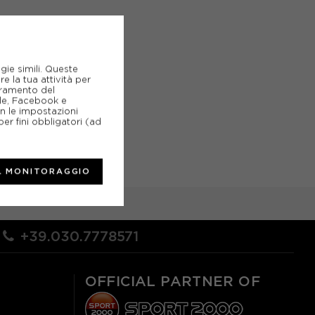
gie simili. Queste
e la tua attività per
ioramento del
gle, Facebook e
on le impostazioni
er fini obbligatori (ad
L MONITORAGGIO
+39.030.7778571
OFFICIAL PARTNER OF