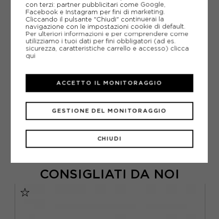
con terzi: partner pubblicitari come Google,
Facebook e Instagram per fini di marketing.
POTREBBERO INTERESSARTI ANCHE
Cliccando il pulsante "Chiudi" continuerai la
LAMPADA FRONTALE BLACK DIAMOND
navigazione con le impostazioni cookie di default.
LAMPADA FRONTALE
Per ulteriori informazioni e per comprendere come
utilizziamo i tuoi dati per fini obbligatori (ad es.
ARTICOLI SPORTIVI BLACK DIAMOND
sicurezza, caratteristiche carrello e accesso)
clicca
qui
METODI DI PAGAMENTO
ACCETTO IL MONITORAGGIO
PIÙ INFORMAZIONI
GESTIONE DEL MONITORAGGIO
SCHEDA TECNICA
GUIDA ALLE TAGLIE
CHIUDI
CONSIGLIATI DA NOI