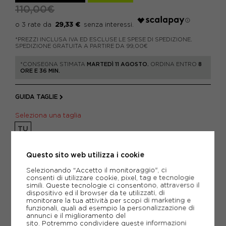
110,00€
29,33 €
*PREZZI INCLUSA IVA ED ESCLUSE LE SPESE DI SPEDIZIONE.
SPEDIZIONE GRATUITA A PARTIRE DA 99,00€
*CONSEGNA STIMATA
MARTEDÌ 11 AGOSTO.
ORDINA ENTRO
8
ORE E 36 MIN.
GUIDA TAGLIE
Seleziona una taglia
TU
Attenzione: ultimi articoli in magazzino!
Questo sito web utilizza i cookie
Selezionando "Accetto il monitoraggio", ci
AGGIUNGI AL CARRELLO
consenti di utilizzare cookie, pixel, tag e tecnologie
simili. Queste tecnologie ci consentono, attraverso il
dispositivo ed il browser da te utilizzati, di
monitorare la tua attività per scopi di marketing e
funzionali, quali ad esempio la personalizzazione di
annunci e il miglioramento del
AGGIUNGI ALLA LISTA DEI DESIDERI
sito. Potremmo condividere queste informazioni