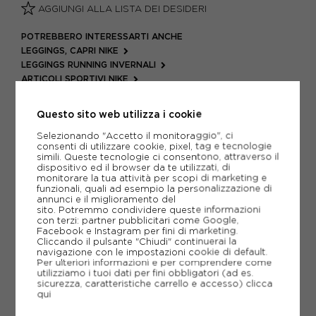
AGGIUNGI ALLA LISTA DEI DESIDERI
POTREBBERO INTERESSARTI ANCHE
LEGGINGS, CAPRI NIKE
LEGGINGS RUNNING INVERNALI
ARTICOLI SPORTIVI NIKE
METODI DI PAGAMENTO
Questo sito web utilizza i cookie
Selezionando "Accetto il monitoraggio", ci
consenti di utilizzare cookie, pixel, tag e tecnologie
PIÙ INFORMAZIONI
simili. Queste tecnologie ci consentono, attraverso il
dispositivo ed il browser da te utilizzati, di
monitorare la tua attività per scopi di marketing e
SCHEDA TECNICA
funzionali, quali ad esempio la personalizzazione di
annunci e il miglioramento del
sito. Potremmo condividere queste informazioni
GUIDA ALLE TAGLIE
con terzi: partner pubblicitari come Google,
Facebook e Instagram per fini di marketing.
Cliccando il pulsante "Chiudi" continuerai la
navigazione con le impostazioni cookie di default.
Per ulteriori informazioni e per comprendere come
CONSIGLIATI DA NOI
utilizziamo i tuoi dati per fini obbligatori (ad es.
sicurezza, caratteristiche carrello e accesso)
clicca
qui