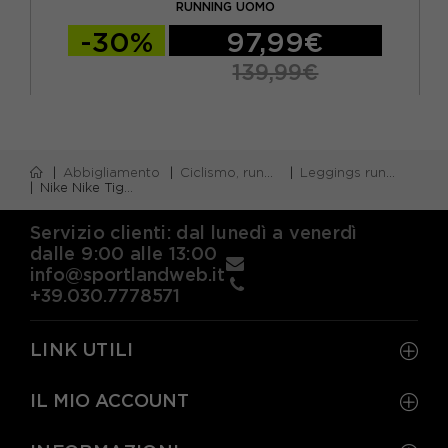
RUNNING UOMO
-30%
97,99€
139,99€
Abbigliamento
Ciclismo, running e piscina
Leggings running invernali
Nike Nike Tight Df Reflect Nero Reflect Argento Uomo
Servizio clienti: dal lunedì a venerdì
dalle 9:00 alle 13:00
info@sportlandweb.it
+39.030.7778571
LINK UTILI
IL MIO ACCOUNT