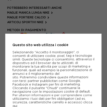
POTREBBERO INTERESSARTI ANCHE
MAGLIE MANICA LUNGA NIKE
MAGLIE PORTIERE CALCIO
ARTICOLI SPORTIVI NIKE
METODI DI PAGAMENTO
Questo sito web utilizza i cookie
PIÙ INFORMAZIONI
Selezionando "Accetto il monitoraggio", ci
consenti di utilizzare cookie, pixel, tag e tecnologie
SCHEDA TECNICA
simili. Queste tecnologie ci consentono, attraverso il
dispositivo ed il browser da te utilizzati, di
monitorare la tua attività per scopi di marketing e
GUIDA ALLE TAGLIE
funzionali, quali ad esempio la personalizzazione di
annunci e il miglioramento del
sito. Potremmo condividere queste informazioni
con terzi: partner pubblicitari come Google,
Facebook e Instagram per fini di marketing.
CONSIGLIATI DA NOI
Cliccando il pulsante "Chiudi" continuerai la
navigazione con le impostazioni cookie di default.
Per ulteriori informazioni e per comprendere come
utilizziamo i tuoi dati per fini obbligatori (ad es.
sicurezza, caratteristiche carrello e accesso)
clicca
qui