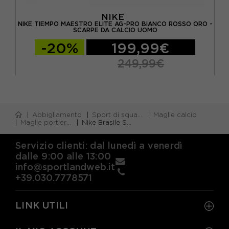
NIKE
DA
NIKE TIEMPO MAESTRO ELITE AG-PRO BIANCO ROSSO ORO -
NIK
SCARPE DA CALCIO UOMO
-20%
199,99€
249,99€
Abbigliamento
Sport di squadra
Maglie calcio
Maglie portiere calcio
Nike Brasile Strike Maglia Maniche Corte Blu Verde Oro Uomo
Servizio clienti: dal lunedì a venerdì
dalle 9:00 alle 13:00
info@sportlandweb.it
+39.030.7778571
LINK UTILI