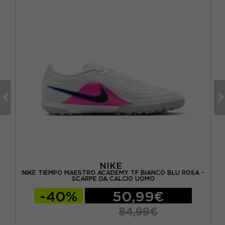
NIKE
 DA
NIKE TIEMPO MAESTRO ACADEMY TF BIANCO BLU ROSA -
NI
SCARPE DA CALCIO UOMO
-40%
50,99€
84,99€