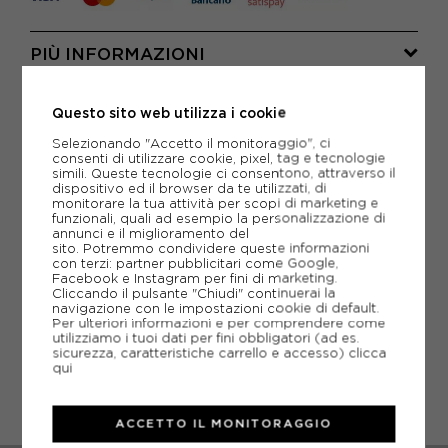
PIÙ INFORMAZIONI
SCHEDA TECNICA
Questo sito web utilizza i cookie
GUIDA ALLE TAGLIE
Selezionando "Accetto il monitoraggio", ci
consenti di utilizzare cookie, pixel, tag e tecnologie
simili. Queste tecnologie ci consentono, attraverso il
dispositivo ed il browser da te utilizzati, di
monitorare la tua attività per scopi di marketing e
CONSIGLIATI DA NOI
funzionali, quali ad esempio la personalizzazione di
annunci e il miglioramento del
sito. Potremmo condividere queste informazioni
con terzi: partner pubblicitari come Google,
Facebook e Instagram per fini di marketing.
Cliccando il pulsante "Chiudi" continuerai la
navigazione con le impostazioni cookie di default.
Per ulteriori informazioni e per comprendere come
utilizziamo i tuoi dati per fini obbligatori (ad es.
sicurezza, caratteristiche carrello e accesso)
clicca
qui
ACCETTO IL MONITORAGGIO