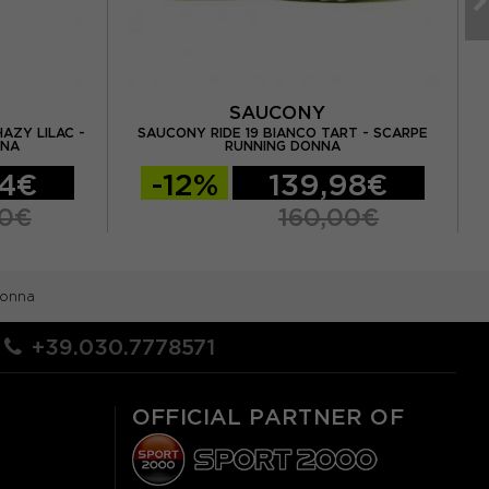
SAUCONY
AZY LILAC -
SAUCONY RIDE 19 BIANCO TART - SCARPE
U
NNA
RUNNING DONNA
94€
-12%
139,98€
00€
160,00€
Donna
+39.030.7778571
OFFICIAL PARTNER OF