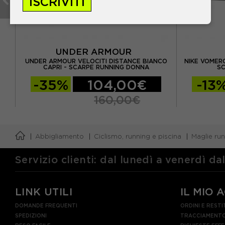
ISCRIVITI
UNDER ARMOUR
E
UNDER ARMOUR VELOCITI DISTANCE BIANCO
NIKE VOMER
CAPRI - SCARPE RUNNING DONNA
S
-35%
104,00€
-13
160,00€
Abbigliamento
Ciclismo, running e piscina
Maglie ru
Servizio clienti: dal lunedì a venerdì da
LINK UTILI
IL MIO 
DOMANDE FREQUENTI
ORDINI E RESTI
SPEDIZIONI
TRACCIAMENTO