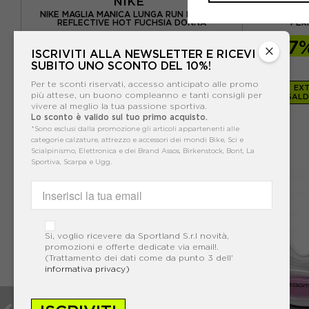
NIKE
O
NIKE MAGLIA MANICA LUNGA RUN DIVISION
ASICS MAGL
REFLECTIVE HOT FUCHSIA DONNA
PER
-40%
53,99€
-37
×
ISCRIVITI ALLA NEWSLETTER E RICEVI
89,99€
SUBITO UNO SCONTO DEL 10%!
Per te sconti riservati, accesso anticipato alle promo
EXT
più attese, un buono compleanno e tanti consigli per
SALD
vivere al meglio la tua passione sportiva.
Lo sconto è valido sul tuo primo acquisto.
*Sono esclusi dalla promozione gli articoli appartenenti alle
categorie calzature, attrezzo e accessori dei mondi Bike, Sci e
Scialpinismo, Elettronica e dei Brand Assos, Birkenstock, Bont, La
Sportiva, Scarpa e Ugg.
VO
Si, voglio ricevere da Sportland S.r.l novità,
promozioni e offerte dedicate via email!.
(Trattamento dei dati come da punto 3 dell'
informativa privacy)