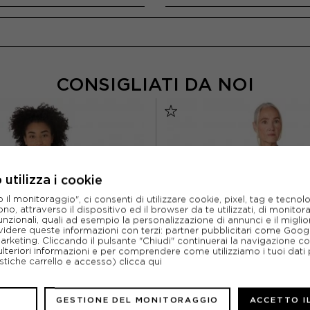
CONSIGLIATI DA NOI
utilizza i cookie
l monitoraggio", ci consenti di utilizzare cookie, pixel, tag e tecnolo
o, attraverso il dispositivo ed il browser da te utilizzati, di monitorar
unzionali, quali ad esempio la personalizzazione di annunci e il migl
idere queste informazioni con terzi: partner pubblicitari come Goo
marketing. Cliccando il pulsante "Chiudi" continuerai la navigazione c
ulteriori informazioni e per comprendere come utilizziamo i tuoi dati p
ristiche carrello e accesso)
clicca qui
GESTIONE DEL MONITORAGGIO
ACCETTO I