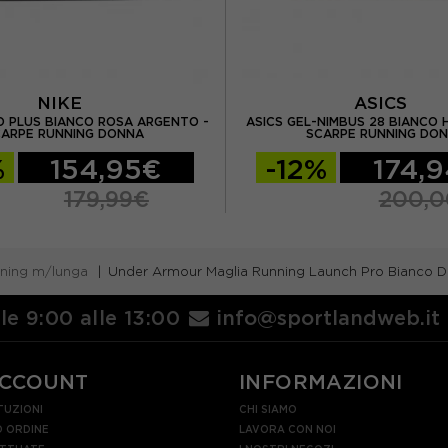
NIKE
ASICS
O PLUS BIANCO ROSA ARGENTO -
ASICS GEL-NIMBUS 28 BIANCO H
CARPE RUNNING DONNA
SCARPE RUNNING DO
%
154,95€
-12%
174,
179,99€
200,
nning m/lunga
Under Armour Maglia Running Launch Pro Bianco 
lle 9:00 alle 13:00
info@sportlandweb.it
ACCOUNT
INFORMAZIONI
TUZIONI
CHI SIAMO
 ORDINE
LAVORA CON NOI