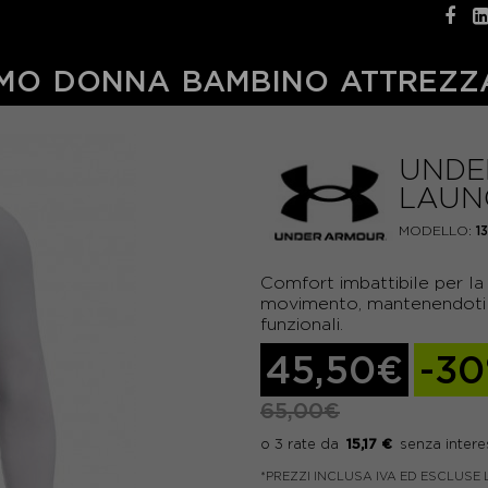
MO
DONNA
BAMBINO
ATTREZZ
UNDE
LAUN
MODELLO:
1
Comfort imbattibile per la
movimento, mantenendoti li
funzionali.
45,50€
-3
65,00€
15,17 €
*PREZZI INCLUSA IVA ED ESCLUSE 