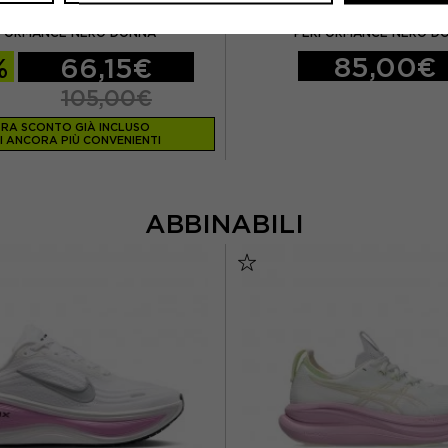
ASICS
ASICS
IA RUNNING LITE-SHOW LIMITED
ASICS MAGLIA RUNNING ROA
FORMANCE NERO DONNA
PERFORMANCE NERO D
85,00€
%
66,15€
105,00€
RA SCONTO GIÀ INCLUSO
I ANCORA PIÙ CONVENIENTI
ABBINABILI