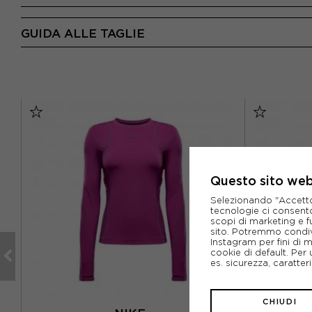
GUIDA ALLE TAGLIE
Questo sito web 
Selezionando "Accetto i
tecnologie ci consenton
scopi di marketing e f
sito. Potremmo condiv
Instagram per fini di 
cookie di default. Per 
es. sicurezza, caratte
CHIUDI