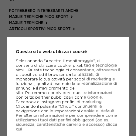
POTREBBERO INTERESSARTI ANCHE
MAGLIE TERMICHE MICO SPORT
MAGLIE TERMICHE
ARTICOLI SPORTIVI MICO SPORT
METODI DI PAGAMENTO
Questo sito web utilizza i cookie
Selezionando "Accetto il monitoraggio", ci
PIÙ INFORMAZIONI
consenti di utilizzare cookie, pixel, tag e tecnologie
simili. Queste tecnologie ci consentono, attraverso il
dispositivo ed il browser da te utilizzati, di
SCHEDA TECNICA
monitorare la tua attività per scopi di marketing e
funzionali, quali ad esempio la personalizzazione di
GUIDA ALLE TAGLIE
annunci e il miglioramento del
sito. Potremmo condividere queste informazioni
con terzi: partner pubblicitari come Google,
Facebook e Instagram per fini di marketing.
Cliccando il pulsante "Chiudi" continuerai la
CONSIGLIATI DA NOI
navigazione con le impostazioni cookie di default.
Per ulteriori informazioni e per comprendere come
utilizziamo i tuoi dati per fini obbligatori (ad es.
sicurezza, caratteristiche carrello e accesso)
clicca
qui