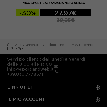
MICO SPORT CALZAMAGLIA NERO UNISEX
-30%
27,97€
39,95€
Abbigliamento
Outdoor e neve
Maglie termiche
Mico Sport Maglia Termica Trekking Superthermo Primaloft Nero Uomo
Servizio clienti: dal lunedì a venerdì
dalle 9:00 alle 13:00
info@sportlandweb.it
+39.030.7778571
LINK UTILI
IL MIO ACCOUNT