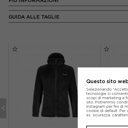
PIÙ INFORMAZIONI
GUIDA ALLE TAGLIE
Questo sito web 
Selezionando "Accetto i
tecnologie ci consenton
scopi di marketing e f
sito. Potremmo condiv
Instagram per fini di 
cookie di default. Per 
es. sicurezza, caratte