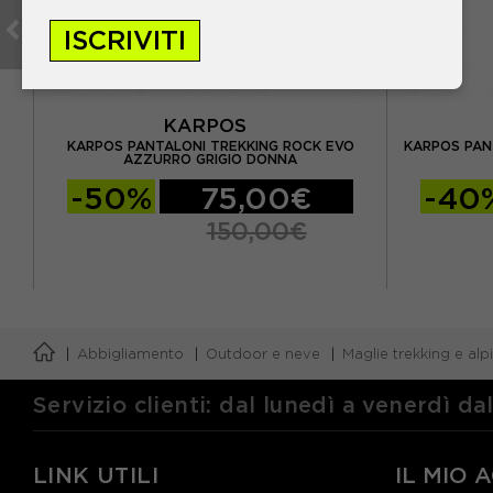
ISCRIVITI
KARPOS
KARPOS PANTALONI TREKKING ROCK EVO
KARPOS PAN
A
AZZURRO GRIGIO DONNA
-50%
75,00€
-40
150,00€
Abbigliamento
Outdoor e neve
Maglie trekking e al
Servizio clienti: dal lunedì a venerdì da
LINK UTILI
IL MIO 