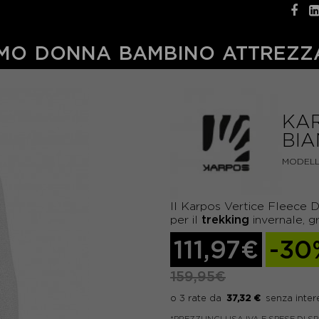
MO
DONNA
BAMBINO
ATTREZZ
KAR
BI
MODELL
Il Karpos Vertice Fleece Do
trekking
per il
invernale, g
111,97€
-30
159,95€
37,32 €