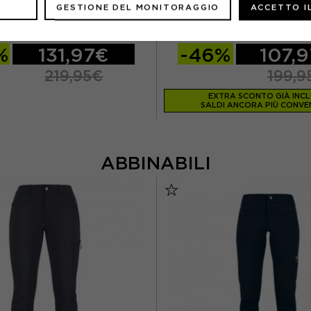
PATAGONIA
HAGLOFS
GESTIONE DEL MONITORAGGIO
ACCETTO I
A FLEECE R2 TECHFACE HOODY
HAGLÖFS FELPA IN PILE VASS
BELAY BLUE DONNA
CARMINE RED DONN
%
131,97€
-46%
107,
219,95€
199,9
EXTRA SCONTO GIÀ INC
SALDI ANCORA PIÙ CONVEN
ABBINABILI