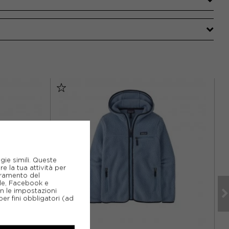
gie simili. Queste
e la tua attività per
ioramento del
gle, Facebook e
on le impostazioni
er fini obbligatori (ad