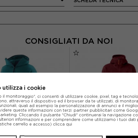
SCHEDA TECNICA
CONSIGLIATI DA NOI
utilizza i cookie
l monitoraggio", ci consenti di utilizzare cookie, pixel, tag e tecnolo
o, attraverso il dispositivo ed il browser da te utilizzati, di monitorar
unzionali, quali ad esempio la personalizzazione di annunci e il migl
idere queste informazioni con terzi: partner pubblicitari come Goo
marketing. Cliccando il pulsante "Chiudi" continuerai la navigazione c
ulteriori informazioni e per comprendere come utilizziamo i tuoi dati p
ristiche carrello e accesso)
clicca qui