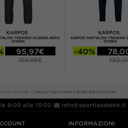
KARPOS
KARPOS
TALONI TREKKING SCARNIA NERO
KARPOS PANTALONI TREKKING 
DONNA
DONNA
%
95,97€
-40%
78,0
159,95€
130,0
pinismo m/lunga
Karpos Fleece Vertice Bright Bianco Donna
lle 9:00 alle 13:00
info@sportlandweb.it
ACCOUNT
INFORMAZIONI