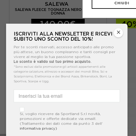
SALEWA
CHIUDI
SALEWA FLEECE TOGNAZZA NERO MELANGE
PATAGONI
DONNA
140,00€
-40
×
ISCRIVITI ALLA NEWSLETTER E RICEVI
SUBITO UNO SCONTO DEL 10%!
Per te sconti riservati, accesso anticipato alle promo
più attese, un buono compleanno e tanti consigli per
vivere al meglio la tua passione sportiva.
Lo sconto è valido sul tuo primo acquisto.
*Sono esclusi dalla promozione gli articoli appartenenti alle
categorie calzature, attrezzo e accessori dei mondi Bike, Sci e
Scialpinismo, Elettronica e dei Brand Assos, Birkenstock, Bont, La
Sportiva, Scarpa e Ugg.
Si, voglio ricevere da Sportland S.r.l novità,
promozioni e offerte dedicate via email!.
(Trattamento dei dati come da punto 3 dell'
informativa privacy)