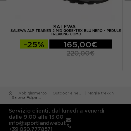
SALEWA
ARPE
SALEWA ALP TRAINER 2 MID GORE-TEX BLU NERO - PEDULE
SA
TREKKING UOMO
-25%
165,00€
220,00€
Abbigliamento
Outdoor e neve
Maglie trekking e alpinismo m/lunga
Salewa Felpa In Pile Tognazza Polarlite Nero Uomo
Servizio clienti: dal lunedì a venerdì
dalle 9:00 alle 13:00
info@sportlandweb.it
+39.030.7778571