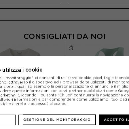
CONSIGLIATI DA NOI
utilizza i cookie
l monitoraggio", ci consenti di utilizzare cookie, pixel, tag e tecnolo
o, attraverso il dispositivo ed il browser da te utilizzati, di monitorar
unzionali, quali ad esempio la personalizzazione di annunci e il migl
idere queste informazioni con terzi: partner pubblicitari come Goo
marketing. Cliccando il pulsante "Chiudi" continuerai la navigazione c
ulteriori informazioni e per comprendere come utilizziamo i tuoi dati p
ristiche carrello e accesso)
clicca qui
GESTIONE DEL MONITORAGGIO
ACCETTO I