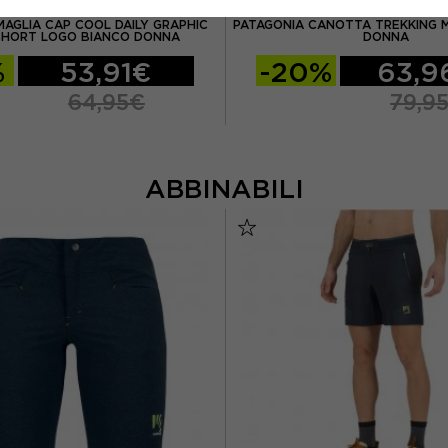
PATAGONIA
PATAGONIA
MAGLIA CAP COOL DAILY GRAPHIC
PATAGONIA CANOTTA TREKKING M
HORT LOGO BIANCO DONNA
DONNA
%
53,91€
-20%
63,9
64,95€
79,9
ABBINABILI