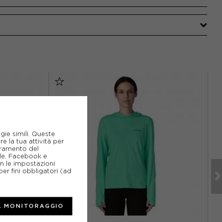
gie simili. Queste
e la tua attività per
ioramento del
gle, Facebook e
on le impostazioni
er fini obbligatori (ad
L MONITORAGGIO