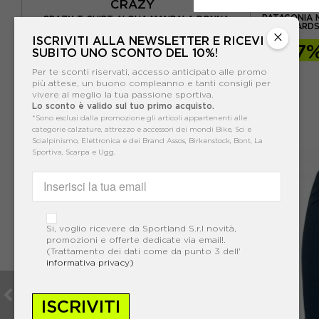
CRAZY
PATAGONIA 
CRAZY T-SHIRT ALOHA MANDALA DONNA
BOARDS
×
ISCRIVITI ALLA NEWSLETTER E RICEVI
-17%
53,95€
-17
SUBITO UNO SCONTO DEL 10%!
65,00€
Per te sconti riservati, accesso anticipato alle promo
più attese, un buono compleanno e tanti consigli per
vivere al meglio la tua passione sportiva.
Lo sconto è valido sul tuo primo acquisto.
*Sono esclusi dalla promozione gli articoli appartenenti alle
categorie calzature, attrezzo e accessori dei mondi Bike, Sci e
Scialpinismo, Elettronica e dei Brand Assos, Birkenstock, Bont, La
Sportiva, Scarpa e Ugg.
Si, voglio ricevere da Sportland S.r.l novità,
promozioni e offerte dedicate via email!.
(Trattamento dei dati come da punto 3 dell'
informativa privacy)
ISCRIVITI