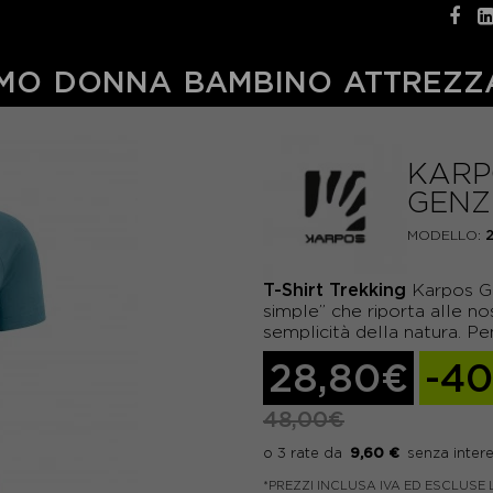
MO
DONNA
BAMBINO
ATTREZZ
KARP
GENZ
MODELLO:
T-Shirt Trekking
Karpos Ge
simple” che riporta alle no
semplicità della natura. Pe
28,80€
-4
48,00€
9,60 €
*PREZZI INCLUSA IVA ED ESCLUSE 