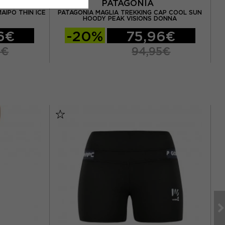
PATAGONIA
AIPO THIN ICE
PATAGONIA MAGLIA TREKKING CAP COOL SUN
C
HOODY PEAK VISIONS DONNA
6€
-20%
75,96€
5€
94,95€