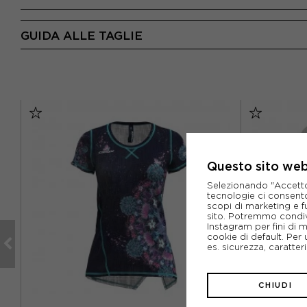
GUIDA ALLE TAGLIE
Questo sito web 
Selezionando "Accetto i
tecnologie ci consenton
scopi di marketing e f
sito. Potremmo condiv
Instagram per fini di 
cookie di default. Per 
es. sicurezza, caratte
CHIUDI