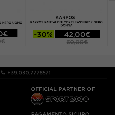
KARPOS
KARPOS PANTALONI CORTI EASYFRIZZ NERO
VO NERO UOMO
K
DONNA
0€
-30%
42,00€
0€
60,00€
+39.030.7778571
OFFICIAL PARTNER OF
PAGAMENTO SICURO