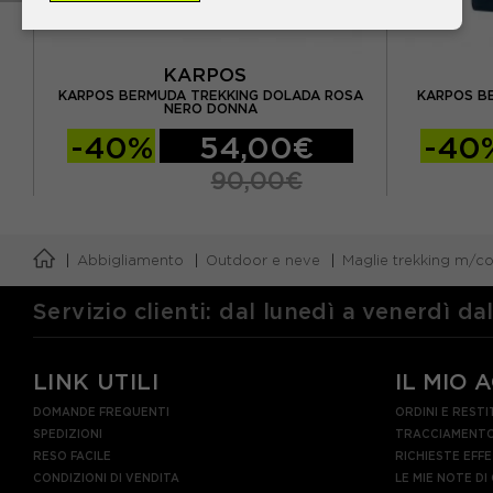
KARPOS
EDO
KARPOS BERMUDA TREKKING DOLADA ROSA
KARPOS B
NERO DONNA
-40%
54,00€
-40
90,00€
Abbigliamento
Outdoor e neve
Maglie trekking m/co
Servizio clienti: dal lunedì a venerdì da
LINK UTILI
IL MIO 
DOMANDE FREQUENTI
ORDINI E RESTI
SPEDIZIONI
TRACCIAMENTO
RESO FACILE
RICHIESTE EFF
CONDIZIONI DI VENDITA
LE MIE NOTE DI