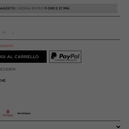
1 AGOSTO.
ORDINA ENTRO
11 ORE E 27 MIN.
M
L
gazzino!
GI AL CARRELLO
DESIDERI
CHE