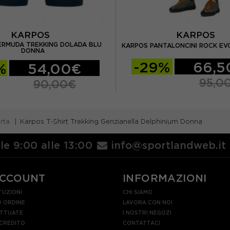
KARPOS
KARPOS
ERMUDA TREKKING DOLADA BLU
KARPOS PANTALONCINI ROCK E
DONNA
-29%
66,5
%
54,00€
95,0
90,00€
rta
Karpos T-Shirt Trekking Genzianella Delphinium Donna
lle 9:00 alle 13:00
info@sportlandweb.it
ACCOUNT
INFORMAZIONI
TUZIONI
CHI SIAMO
 ORDINE
LAVORA CON NOI
ETTUATE
I NOSTRI NEGOZI
 CREDITO
CONTATTACI