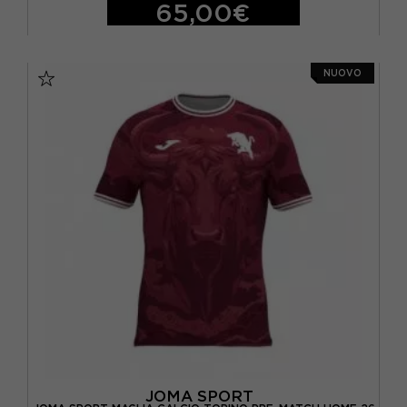
65,00€
NEW BALANCE
(10)
S
M
L
XL
XXL
NIKE
(302)
NUOVO
PATAGONIA
(28)
PUMA
(44)
RAB
(3)
RAPHA
(4)
REFRIGIWEAR
(10)
REPLAY
(2)
RH+
(2)
ROCK EXPERIENCE
(28)
SALEWA
(27)
JOMA SPORT