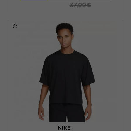
37,99€
S
M
L
XL
NIKE