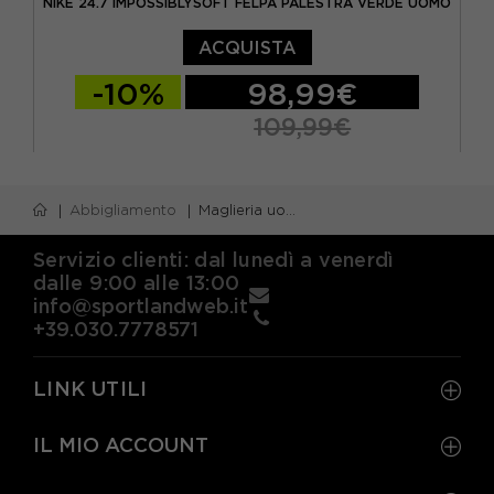
NIKE 24.7 IMPOSSIBLYSOFT FELPA PALESTRA VERDE UOMO
ACQUISTA
-10%
98,99€
109,99€
S
M
L
XL
Abbigliamento
Maglieria uomo
Servizio clienti: dal lunedì a venerdì
dalle 9:00 alle 13:00
info@sportlandweb.it
+39.030.7778571
LINK UTILI
IL MIO ACCOUNT