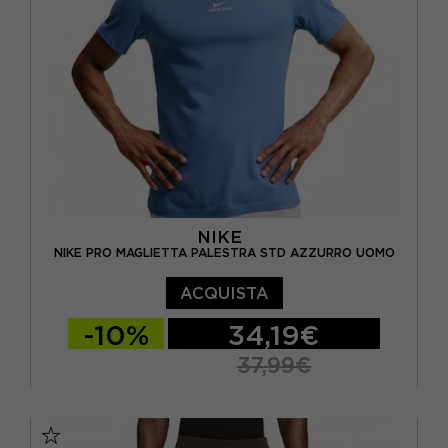
NIKE
NIKE PRO MAGLIETTA PALESTRA STD AZZURRO UOMO
ACQUISTA
-10%
34,19€
37,99€
S
M
L
XL