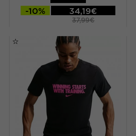
-10%
34,19€
37,99€
S
M
L
XL