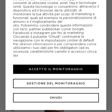
consenti di utilizzare cookie, pixel, tag e tecnologie
simili. Queste tecnologie ci consentono, attraverso il
dispositivo ed il browser da te utilizzati, di
monitorare la tua attività per scopi di marketing e
funzionali, quali ad esempio la personalizzazione di
annunci e il miglioramento del
sito. Potremmo condividere queste informazioni
con terzi: partner pubblicitari come Google,
Facebook e Instagram per fini di marketing.
Cliccando il pulsante "Chiudi" continuerai la
navigazione con le impostazioni cookie di default.
Per ulteriori informazioni e per comprendere come
utilizziamo i tuoi dati per fini obbligatori (ad es.
sicurezza, caratteristiche carrello e accesso)
clicca
qui
NIKE
NIKE PRO MAGLIETTA PALESTRA BLU UOMO
ACCETTO IL MONITORAGGIO
ACQUISTA
-10%
34,19€
GESTIONE DEL MONITORAGGIO
37,99€
CHIUDI
S
M
L
XL