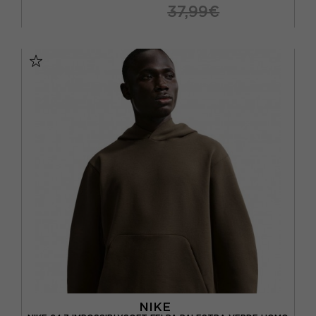
37,99€
S
M
L
XL
NIKE