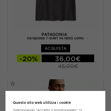
PATAGONIA
PATAGONIA T-SHIRT P6 NERO UOMO
ACQUISTA
-20%
36,00€
45,00€
S
M
L
Questo sito web utilizza i cookie
Selezionando "Accetto il monitoraggio", ci