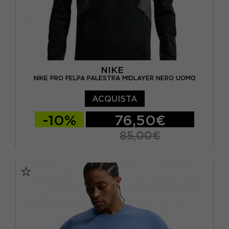
NIKE
NIKE PRO FELPA PALESTRA MIDLAYER NERO UOMO
ACQUISTA
-10%
76,50€
85,00€
S
M
L
XL