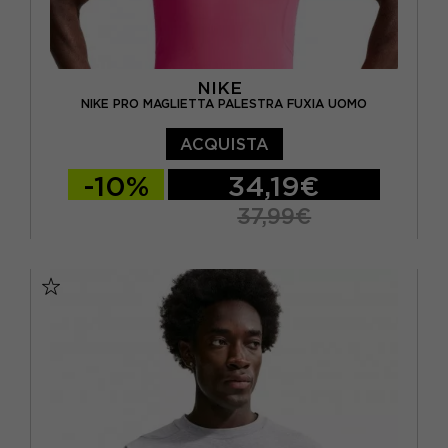
NIKE
NIKE PRO MAGLIETTA PALESTRA FUXIA UOMO
ACQUISTA
-10%
34,19€
37,99€
S
M
L
XL