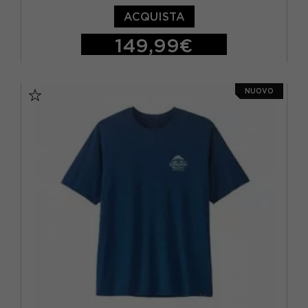
ACQUISTA
149,99€
S
M
L
XL
NUOVO