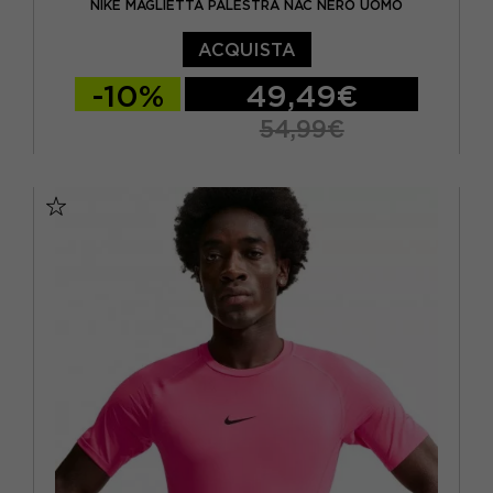
NIKE MAGLIETTA PALESTRA NAC NERO UOMO
ACQUISTA
-10%
49,49€
54,99€
S
M
L
XL