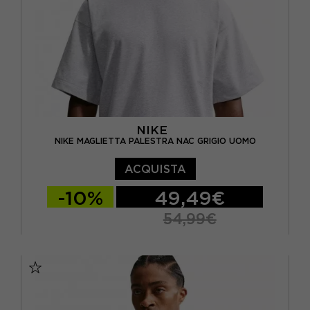
NIKE
NIKE MAGLIETTA PALESTRA NAC GRIGIO UOMO
ACQUISTA
-10%
49,49€
54,99€
S
M
L
XL