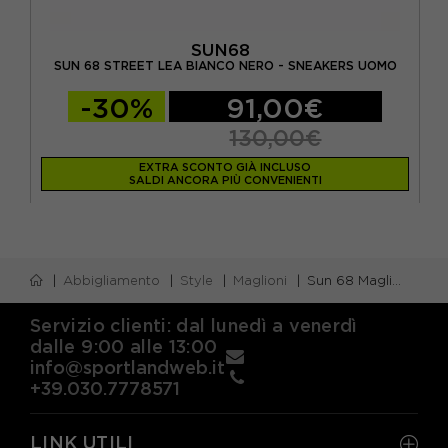
SUN68
MO
SUN 68 STREET LEA BIANCO NERO - SNEAKERS UOMO
SU
-30%
91,00€
130,00€
EXTRA SCONTO GIÀ INCLUSO
SALDI ANCORA PIÙ CONVENIENTI
Abbigliamento
Style
Maglioni
Sun 68 Maglia Maniche Lunghe Girocollo Logo Nero Uomo
Servizio clienti: dal lunedì a venerdì
dalle 9:00 alle 13:00
info@sportlandweb.it
+39.030.7778571
LINK UTILI