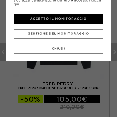
sicurezza, caratteristiche carrello e accesso)
clicca
qui
ACCETTO IL MONITORAGGIO
GESTIONE DEL MONITORAGGIO
CHIUDI
FRED PERRY
OMO
FRED PERRY MAGLIONE GIROCOLLO VERDE UOMO
-50%
105,00€
210,00€