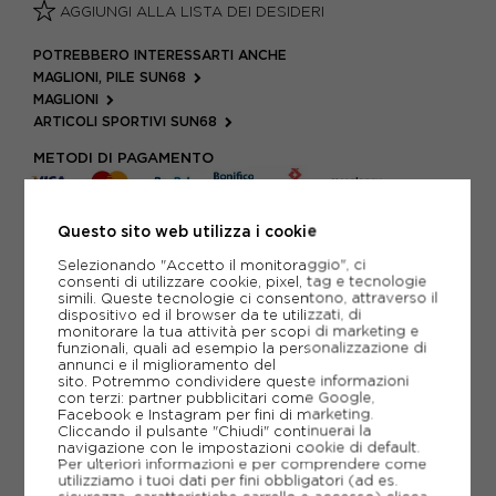
AGGIUNGI ALLA LISTA DEI DESIDERI
POTREBBERO INTERESSARTI ANCHE
MAGLIONI, PILE SUN68
MAGLIONI
ARTICOLI SPORTIVI SUN68
METODI DI PAGAMENTO
Questo sito web utilizza i cookie
PIÙ INFORMAZIONI
Selezionando "Accetto il monitoraggio", ci
consenti di utilizzare cookie, pixel, tag e tecnologie
SCHEDA TECNICA
simili. Queste tecnologie ci consentono, attraverso il
dispositivo ed il browser da te utilizzati, di
monitorare la tua attività per scopi di marketing e
GUIDA ALLE TAGLIE
funzionali, quali ad esempio la personalizzazione di
annunci e il miglioramento del
sito. Potremmo condividere queste informazioni
con terzi: partner pubblicitari come Google,
CONSIGLIATI DA NOI
Facebook e Instagram per fini di marketing.
Cliccando il pulsante "Chiudi" continuerai la
navigazione con le impostazioni cookie di default.
Per ulteriori informazioni e per comprendere come
utilizziamo i tuoi dati per fini obbligatori (ad es.