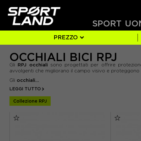
SPORT
UO
PREZZO
OCCHIALI BICI RPJ
UOMO
SI
ARANCIO
(12)
(31)
(4)
AZZURRO
(
- DA 20 € A 35 €
RPJ occhiali
Gli
sono progettati per offrire protezione,
- DA 35 € A 50 €
FLUO
(1)
GIALLO
(2)
avvolgenti che migliorano il campo visivo e proteggono 
- DA 50 € A 65 €
occhiali...
NERO
(10)
ORO
(1)
Gli
- DA 65 € A 80 €
LEGGI TUTTO
VERDE
(4)
VIOLA
(1)
Collezione RPJ