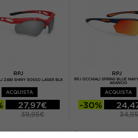
RPJ
RPJ
RPJ OCCHIALI SPRING BLUE NAV
LI ZABI SHINY ROSSO LASER BLK
ARANCIO
ACQUISTA
ACQUISTA
%
27,97€
-30%
24,4
39,95€
34,9
TU