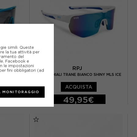
gie simili. Queste
e la tua attività per
ioramento del
gle, Facebook e
on le impostazioni
RPJ
er fini obbligatori (ad
NY LASER BLK
RPJ OCCHIALI TRANE BIANCO SHINY MLS ICE
ACQUISTA
L MONITORAGGIO
49,95€
TU