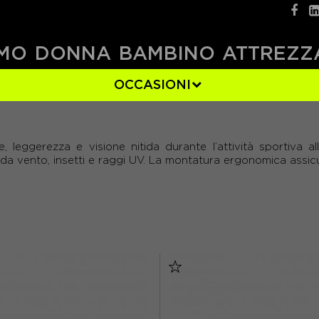
MO
DONNA
BAMBINO
ATTREZZ
OCCASIONI
1)
BIANCO
(11)
 leggerezza e visione nitida durante l’attività sportiva all
GRIGIO
(3)
da vento, insetti e raggi UV. La montatura ergonomica assicu
ROSA
(2)