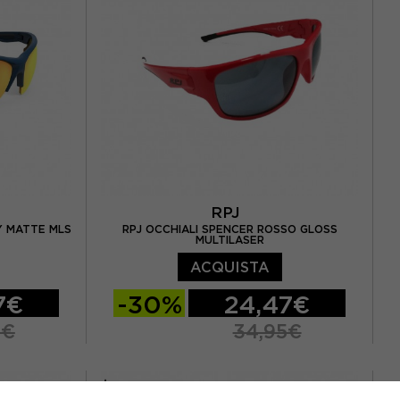
RPJ
Y MATTE MLS
RPJ OCCHIALI SPENCER ROSSO GLOSS
MULTILASER
ACQUISTA
7€
-30%
24,47€
5€
34,95€
TU