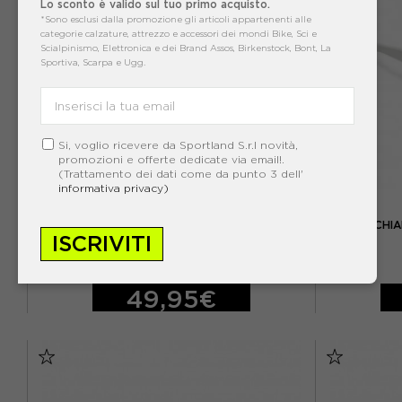
Lo sconto è valido sul tuo primo acquisto.
*Sono esclusi dalla promozione gli articoli appartenenti alle
categorie calzature, attrezzo e accessori dei mondi Bike, Sci e
Scialpinismo, Elettronica e dei Brand Assos, Birkenstock, Bont, La
Sportiva, Scarpa e Ugg.
Si, voglio ricevere da Sportland S.r.l novità,
promozioni e offerte dedicate via email!.
(Trattamento dei dati come da punto 3 dell'
informativa privacy)
RPJ
RPJ OCCHIALI TRANE BACK SHINY LASER VERDE
RPJ OCCHIA
ISCRIVITI
ACQUISTA
49,95€
TU
TU