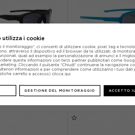
utilizza i cookie
l monitoraggio", ci consenti di utilizzare cookie, pixel, tag e tecnolo
o, attraverso il dispositivo ed il browser da te utilizzati, di monitorar
unzionali, quali ad esempio la personalizzazione di annunci e il migl
idere queste informazioni con terzi: partner pubblicitari come Goo
marketing. Cliccando il pulsante "Chiudi" continuerai la navigazione c
RPJ
RPJ
ulteriori informazioni e per comprendere come utilizziamo i tuoi dati p
LI CICLISMO BILLIE CRYSTAL ASH
RPJ OCCHIALI YONDER WATER SHI
ristiche carrello e accesso)
clicca qui
SMOKE BLK
ACQUISTA
ACQUISTA
GESTIONE DEL MONITORAGGIO
ACCETTO I
39,95€
59,95€
TU