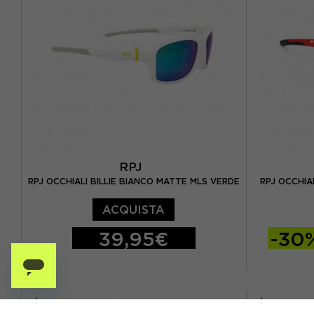
RPJ
RPJ OCCHIALI BILLIE BIANCO MATTE MLS VERDE
RPJ OCCHIA
ACQUISTA
39,95€
-30
TU
TU