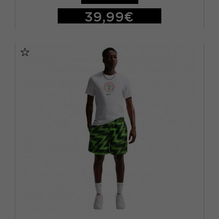
39,99€
M
L
XL
S - RAGAZZO