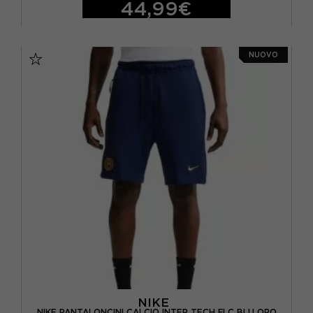
44,99€
S
M
L
XL
NUOVO
NIKE
NIKE PANTALONCINI CALCIO INTER TECH FLC BLU ORO