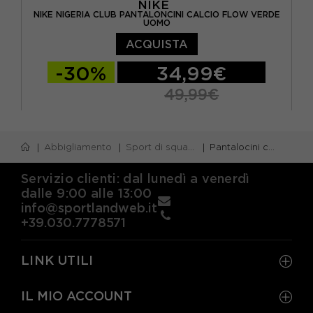
NIKE
NIKE NIGERIA CLUB PANTALONCINI CALCIO FLOW VERDE
UOMO
ACQUISTA
-30%
34,99€
49,99€
S
M
L
XL
Abbigliamento
Sport di squadra
Pantalocini calcio
Servizio clienti: dal lunedì a venerdì
dalle 9:00 alle 13:00
info@sportlandweb.it
+39.030.7778571
LINK UTILI
IL MIO ACCOUNT