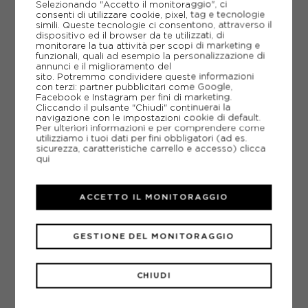
20,00€
Selezionando "Accetto il monitoraggio", ci
consenti di utilizzare cookie, pixel, tag e tecnologie
simili. Queste tecnologie ci consentono, attraverso il
11-12 ANNI
13-14 ANNI
15-16 A
dispositivo ed il browser da te utilizzati, di
monitorare la tua attività per scopi di marketing e
funzionali, quali ad esempio la personalizzazione di
5-6 ANNI
7-8 ANNI
9-10 ANNI
annunci e il miglioramento del
sito. Potremmo condividere queste informazioni
con terzi: partner pubblicitari come Google,
Facebook e Instagram per fini di marketing.
Cliccando il pulsante "Chiudi" continuerai la
navigazione con le impostazioni cookie di default.
Per ulteriori informazioni e per comprendere come
utilizziamo i tuoi dati per fini obbligatori (ad es.
sicurezza, caratteristiche carrello e accesso)
clicca
qui
ACCETTO IL MONITORAGGIO
GESTIONE DEL MONITORAGGIO
CHIUDI
ADIDAS
ADIDAS PANTALONCINI CALCIO SQUADRA 25 BLU BIANCO