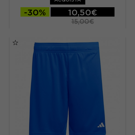
-30%
10,50€
15,00€
11-12 ANNI
13-14 ANNI
15-16 A
7-8 ANNI
9-10 ANNI