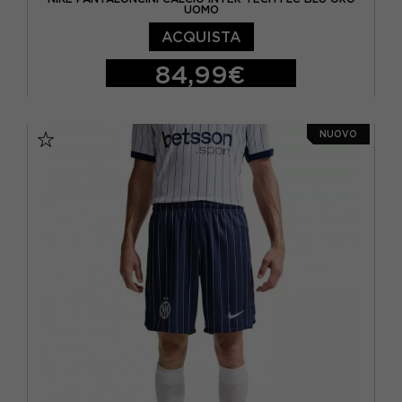
UOMO
ACQUISTA
84,99€
S
M
L
NUOVO