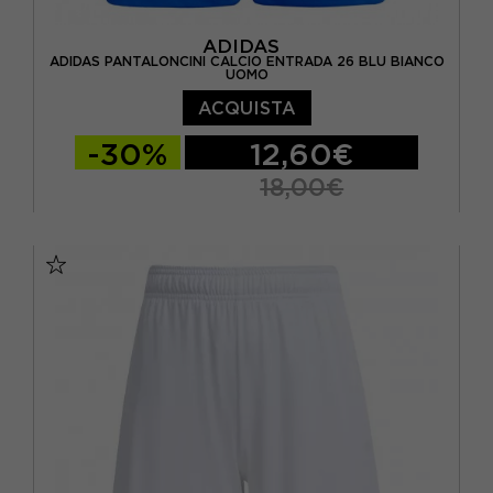
ADIDAS
ADIDAS PANTALONCINI CALCIO ENTRADA 26 BLU BIANCO
UOMO
ACQUISTA
-30%
12,60€
18,00€
S
M
L
XL