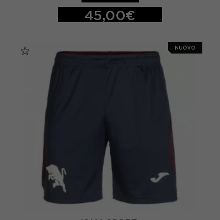
9 ANNI
(24)
45,00€
L
(42)
S
M
L
XL
M
(37)
NUOVO
S
(46)
XL
(48)
XS
(4)
XXS
(1)
XXXS
(1)