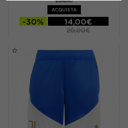
BAMBINO
ACQUISTA
-30%
14,00€
20,00€
11-12 ANNI
13-14 ANNI
15-16 A
5-6 ANNI
7-8 ANNI
9-10 ANNI