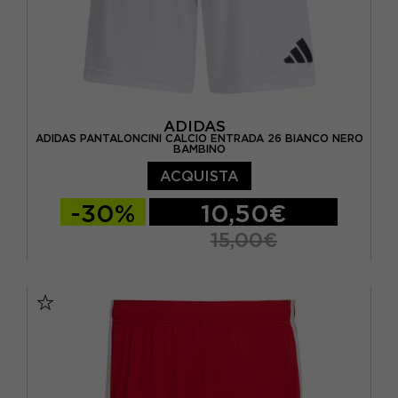
ADIDAS
ADIDAS PANTALONCINI CALCIO ENTRADA 26 BIANCO NERO
BAMBINO
ACQUISTA
-30%
10,50€
15,00€
11-12 ANNI
13-14 ANNI
15-16 A
7-8 ANNI
9-10 ANNI