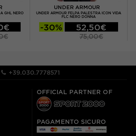
UR
UNDER ARMOUR
A GHL NERO
UNDER ARMOUR FELPA PALESTRA ICON VIDA
UN
FLC NERO DONNA
0€
-30%
52,50€
0€
75,00€
+39.030.7778571
OFFICIAL PARTNER OF
PAGAMENTO SICURO