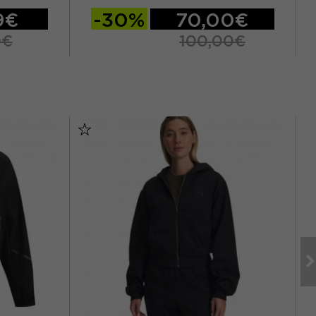
9€
-30%
70,00€
9€
100,00€