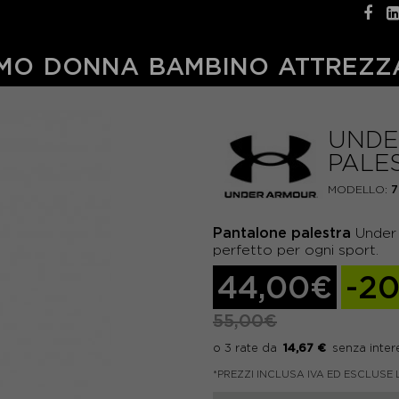
MO
DONNA
BAMBINO
ATTREZZ
UNDE
PALE
MODELLO:
7
Pantalone palestra
Under 
perfetto per ogni sport.
44,00€
-2
55,00€
14,67 €
*PREZZI INCLUSA IVA ED ESCLUSE 