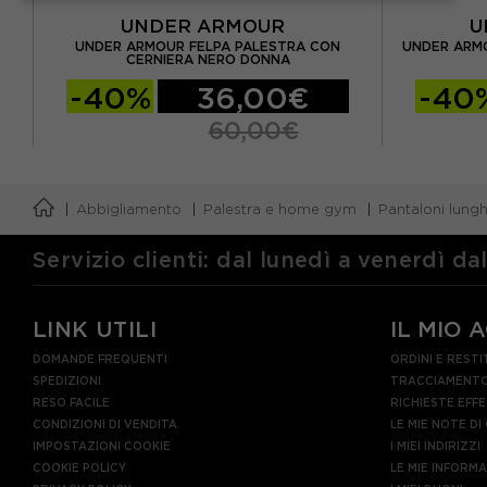
UNDER ARMOUR
U
RA
UNDER ARMOUR FELPA PALESTRA CON
UNDER ARMO
CERNIERA NERO DONNA
-40%
36,00€
-40
60,00€
Abbigliamento
Palestra e home gym
Pantaloni lungh
Servizio clienti: dal lunedì a venerdì da
LINK UTILI
IL MIO 
DOMANDE FREQUENTI
ORDINI E RESTI
SPEDIZIONI
TRACCIAMENTO
RESO FACILE
RICHIESTE EFF
CONDIZIONI DI VENDITA
LE MIE NOTE DI
IMPOSTAZIONI COOKIE
I MIEI INDIRIZZI
COOKIE POLICY
LE MIE INFORM