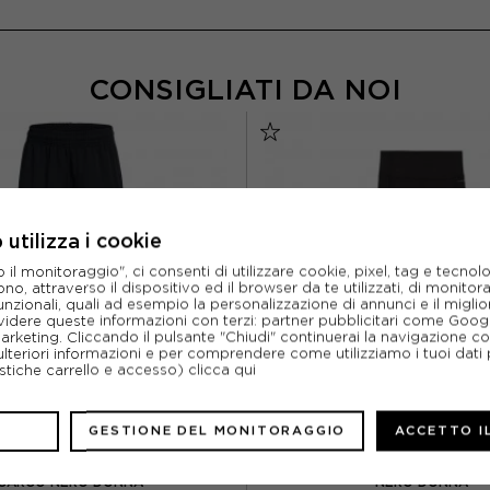
CONSIGLIATI DA NOI
utilizza i cookie
l monitoraggio", ci consenti di utilizzare cookie, pixel, tag e tecnolo
o, attraverso il dispositivo ed il browser da te utilizzati, di monitorar
unzionali, quali ad esempio la personalizzazione di annunci e il migl
idere queste informazioni con terzi: partner pubblicitari come Goo
marketing. Cliccando il pulsante "Chiudi" continuerai la navigazione c
ulteriori informazioni e per comprendere come utilizziamo i tuoi dati p
ristiche carrello e accesso)
clicca qui
GESTIONE DEL MONITORAGGIO
ACCETTO I
NDER ARMOUR
PUMA
MOUR PANTALONI UNSTOPPABLE
PUMA PANTALONI CON POLSIN
CARGO NERO DONNA
NERO DONNA