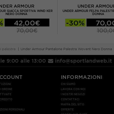
NDER ARMOUR
UNDER ARMO
UR GIACCA SPORTIVA WIND KER
UNDER ARMOUR FELPA PALESTR
NERO DONNA
DONNA
%
42,00€
-30%
70,0
70,00€
100,0
i palestra
Under Armour Pantalone Palestra Wovent Nero Donna
lle 9:00 alle 13:00
info@sportlandweb.it
ACCOUNT
INFORMAZIONI
TUZIONI
CHI SIAMO
 ORDINE
LAVORA CON NOI
ETTUATE
I NOSTRI NEGOZI
 CREDITO
CONTATTACI
MAPPA DEL SITO
AZIONI PERSONALI
OFFERTE