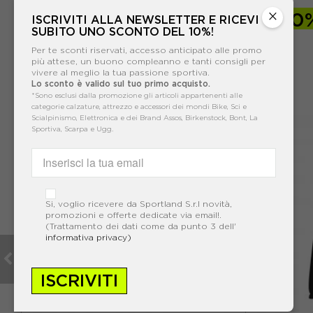
×
-30%
62,93€
-30
ISCRIVITI ALLA NEWSLETTER E RICEVI
SUBITO UNO SCONTO DEL 10%!
89,90€
Per te sconti riservati, accesso anticipato alle promo
più attese, un buono compleanno e tanti consigli per
vivere al meglio la tua passione sportiva.
Lo sconto è valido sul tuo primo acquisto.
*Sono esclusi dalla promozione gli articoli appartenenti alle
categorie calzature, attrezzo e accessori dei mondi Bike, Sci e
Scialpinismo, Elettronica e dei Brand Assos, Birkenstock, Bont, La
Sportiva, Scarpa e Ugg.
Si, voglio ricevere da Sportland S.r.l novità,
promozioni e offerte dedicate via email!.
(Trattamento dei dati come da punto 3 dell'
informativa privacy)
ISCRIVITI