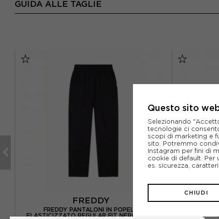
GUIDA ALLE TAGLIE
Questo sito web 
Selezionando "Accetto i
tecnologie ci consenton
scopi di marketing e f
sito. Potremmo condiv
Instagram per fini di 
cookie di default. Per 
es. sicurezza, caratte
CHIUDI
FREDDY
U
FREDDY PANTALONI IN POPELINE
UNDER AR
ELASTICIZZATO REGULAR FIT NERO DONNA