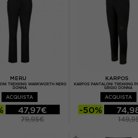
MERU
KARPOS
ONI TREKKING WARKWORTH NERO
KARPOS PANTALONI TREKKING P
DONNA
GRIGIO DONNA
ACQUISTA
ACQUISTA
%
47,97€
-50%
74,9
79,95€
149,9
M
L
XL
38
40
42
44