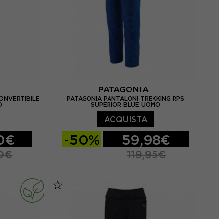
PATAGONIA
ONVERTIBILE
PATAGONIA PANTALONI TREKKING RPS
O
SUPERIOR BLUE UOMO
ACQUISTA
0€
-50%
59,98€
0€
119,95€
EUR 50
30
32
34
36
EUR 56