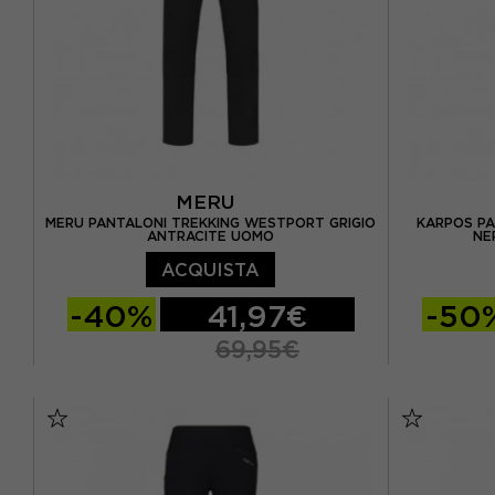
XXL
(19)
MERU
MERU PANTALONI TREKKING WESTPORT GRIGIO
KARPOS PA
ANTRACITE UOMO
NE
ACQUISTA
-40%
41,97€
-50
69,95€
S
M
L
XL
XXL
XS