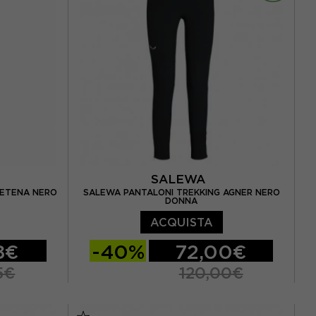
SALEWA
IETENA NERO
SALEWA PANTALONI TREKKING AGNER NERO
DONNA
ACQUISTA
8€
-40%
72,00€
5€
120,00€
46
EUR 40
EUR 42
EUR 44