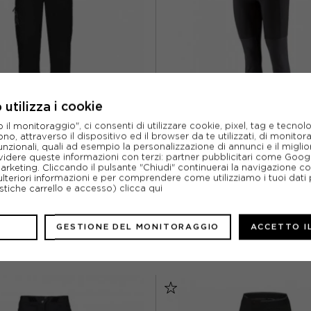
utilizza i cookie
l monitoraggio", ci consenti di utilizzare cookie, pixel, tag e tecnolo
o, attraverso il dispositivo ed il browser da te utilizzati, di monitorar
unzionali, quali ad esempio la personalizzazione di annunci e il migl
CK EXPERIENCE
PATAGONIA
idere queste informazioni con terzi: partner pubblicitari come Goo
RIENCE PANTALONI RED TOWER
PATAGONIA PANTALONI TREKKI
marketing. Cliccando il pulsante "Chiudi" continuerai la navigazione c
NERO UOMO
HIKE NERO DONNA
ulteriori informazioni e per comprendere come utilizziamo i tuoi dati p
ristiche carrello e accesso)
clicca qui
ACQUISTA
ACQUISTA
%
59,98€
-50%
59,9
GESTIONE DEL MONITORAGGIO
ACCETTO I
119,95€
119,9
L
XL
XXL
XS
S
M
L