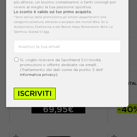
più attese, un buono compleanno e tanti consigli per
vivere al meglio la tua passione sportiva.
Lo sconto è valido sul tuo primo acquisto.
*Sono esclusi dalla promozione gli articoli appartenenti alle
categorie calzature, attrezzo e accessori dei mondi Bike, Sci e
Scialpinismo, Elettronica e dei Brand Assos, Birkenstock, Bont, La
Sportiva, Scarpa e Ugg.
Si, voglio ricevere da Sportland S.r.l novità,
promozioni e offerte dedicate via email!.
(Trattamento dei dati come da punto 3 dell'
informativa privacy)
MERU
MERU PANTALONI TREKKING WESTPORT NERO
MERU PANTAL
UOMO
ISCRIVITI
ACQUISTA
69,95€
-40
S
M
L
XL
XXL
XS
S