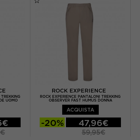
EUR 46
EUR 48
NCE
ROCK EXPERIENCE
 TREKKING
ROCK EXPERIENCE PANTALONI TREKKING
RDE UOMO
OBSERVER FAST HUMUS DONNA
ACQUISTA
6€
-20%
47,96€
5€
59,95€