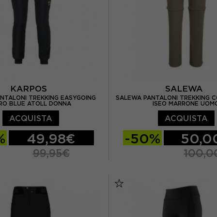
KARPOS
SALEWA
NTALONI TREKKING EASYGOING
SALEWA PANTALONI TREKKING C
RO BLUE ATOLL DONNA
ISEO MARRONE UOM
ACQUISTA
ACQUISTA
%
49,98€
-50%
50,0
99,95€
100,0
S
M
L
XL
EUR 46
EUR 48
XXL
EUR 52
EUR 54