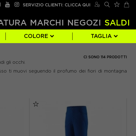
SERVIZIO CLIENTI: CLICCA QUI
ATURA
MARCHI
NEGOZI
SALDI
COLORE
TAGLIA
MERU
BLU
164 CM
(12)
(18)
(1)
CI SONO 114 PRODOTTI
i gli occhi.
SALEWA
GRIGIO
34
(5)
(19)
(12)
asso ti muovi seguendo il profumo dei fiori di montagna
ORO
42
(6)
(1)
VIOLA
50
(8)
(1)
EUR 42
(3)
EUR 50
(5)
M/L
(5)
XS
(24)