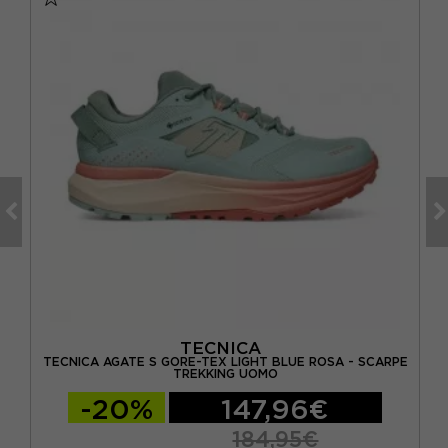
TECNICA
DULE
TECNICA AGATE S GORE-TEX LIGHT BLUE ROSA - SCARPE
T
TREKKING UOMO
-20%
147,96€
184,95€