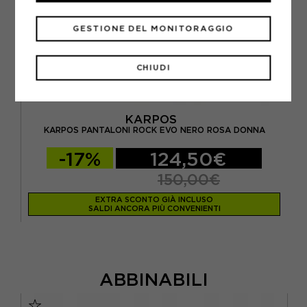
GESTIONE DEL MONITORAGGIO
CHIUDI
KARPOS
KARPOS PANTALONI ROCK EVO NERO ROSA DONNA
-17%
124,50€
150,00€
EXTRA SCONTO GIÀ INCLUSO
SALDI ANCORA PIÙ CONVENIENTI
ABBINABILI