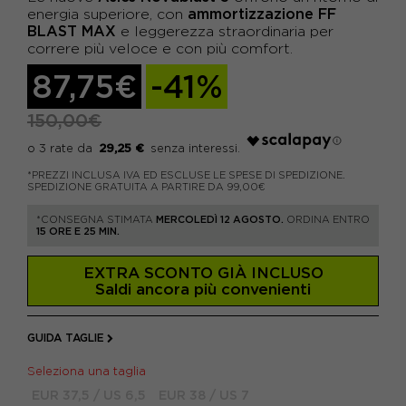
ammortizzazione FF
energia superiore, con
BLAST MAX
e leggerezza straordinaria per
correre più veloce e con più comfort.
87,75€
-41%
150,00€
29,25 €
*PREZZI INCLUSA IVA ED ESCLUSE LE SPESE DI SPEDIZIONE.
SPEDIZIONE GRATUITA A PARTIRE DA 99,00€
*CONSEGNA STIMATA
MERCOLEDÌ 12 AGOSTO.
ORDINA ENTRO
15 ORE E 25 MIN.
EXTRA SCONTO GIÀ INCLUSO
Saldi ancora più convenienti
GUIDA TAGLIE
Seleziona una taglia
EUR 37,5 / US 6,5
EUR 38 / US 7