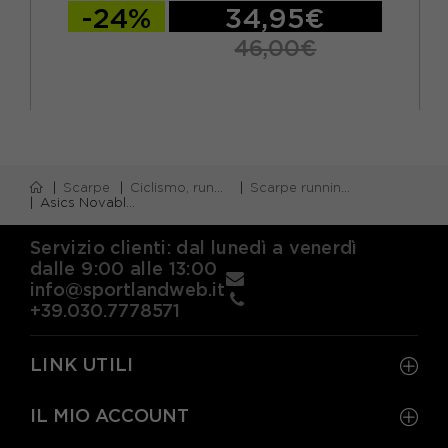
-24%
34,95€
46,00€
Scarpe
Ciclismo, running e piscina
Scarpe running veloci gara
Asics Novablast 5 Whisper Verde Monument Blu - Scarpe Running Donna
Servizio clienti: dal lunedì a venerdì
dalle 9:00 alle 13:00
info@sportlandweb.it
+39.030.7778571
LINK UTILI
IL MIO ACCOUNT