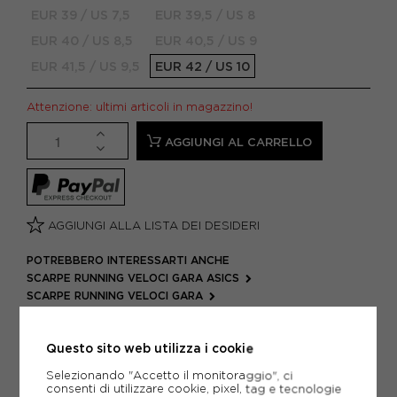
EUR 39 / US 7,5
EUR 39,5 / US 8
EUR 40 / US 8,5
EUR 40,5 / US 9
EUR 41,5 / US 9,5
EUR 42 / US 10
Attenzione: ultimi articoli in magazzino!
AGGIUNGI AL CARRELLO
AGGIUNGI ALLA LISTA DEI DESIDERI
POTREBBERO INTERESSARTI ANCHE
SCARPE RUNNING VELOCI GARA ASICS
SCARPE RUNNING VELOCI GARA
ARTICOLI SPORTIVI ASICS
METODI DI PAGAMENTO
Questo sito web utilizza i cookie
Selezionando "Accetto il monitoraggio", ci
consenti di utilizzare cookie, pixel, tag e tecnologie