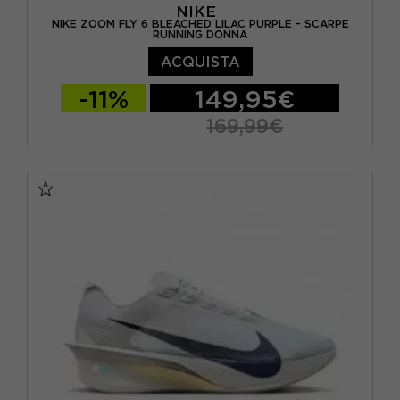
NIKE
NIKE ZOOM FLY 6 BLEACHED LILAC PURPLE - SCARPE
RUNNING DONNA
ACQUISTA
-11%
149,95€
169,99€
EUR 38 / US 7
EUR 38,5 / US 7,5
EUR 39 / US 8
EUR 40 / US 8,5
EUR 40,5 / US 9
EUR 41 / US 9,5
EUR 42 / US 10