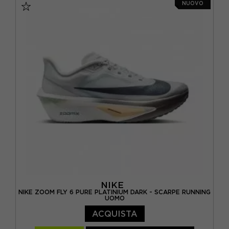
NUOVO
EUR 42,5 / US 9
EUR 43,5 / US 9,5
EUR 44 / US 10
EUR 44,5 / US 10,5
EUR 45 / US 11
EUR 46 / US 11,5
EUR 46,5 / US 12
NIKE
NIKE ZOOM FLY 6 PURE PLATINIUM DARK - SCARPE RUNNING
UOMO
ACQUISTA