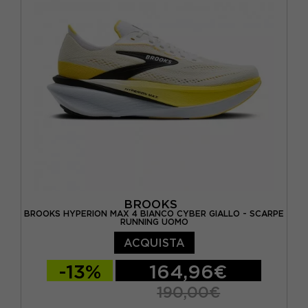
EUR 45 1/3 / US 11
EUR 46 / US 11.5
EUR 46 2/3 / US 12
BROOKS
BROOKS HYPERION MAX 4 BIANCO CYBER GIALLO - SCARPE
RUNNING UOMO
ACQUISTA
-13%
164,96€
190,00€