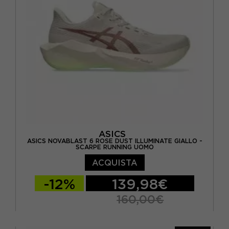
EUR 46,5 / US 12
ASICS
ASICS NOVABLAST 6 ROSE DUST ILLUMINATE GIALLO -
SCARPE RUNNING UOMO
ACQUISTA
-12%
139,98€
160,00€
EUR 41,5 / US 8
EUR 42 / US 8,5