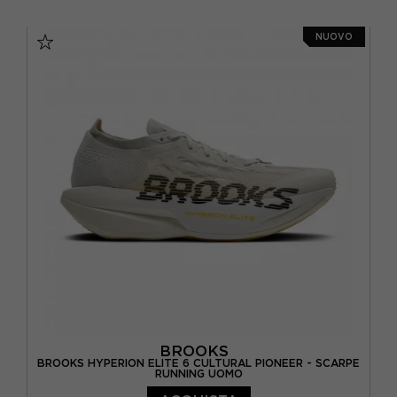
EUR 41 / US 8
EUR 42 / US 8,5
NUOVO
EUR 42,5 / US 9
EUR 43 / US 9,5
EUR 44 / US 10
EUR 44,5 / US 10,5
EUR 45 / US 11
EUR 45,5 / US 11,5
EUR 46 / US 12
BROOKS
BROOKS HYPERION ELITE 6 CULTURAL PIONEER - SCARPE
RUNNING UOMO