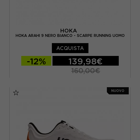
HOKA
HOKA ARAHI 9 NERO BIANCO - SCARPE RUNNING UOMO
ACQUISTA
-12%
139,98€
160,00€
EUR 41 1/3 / US 8
EUR 42 / US 8.5
NUOVO
EUR 42 2/3 / US 9
EUR 43 1/3 / US 9.5
EUR 44 / US 10
EUR 44 2/3 / US 10.5
EUR 45 1/3 / US 11
EUR 46 2/3 / US 12