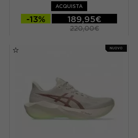
ACQUISTA
-13%
189,95€
220,00€
EUR 41,5 / US 8
EUR 42 / US 8,5
NUOVO
EUR 42,5 / US 9
EUR 43,5 / US 9,5
EUR 44 / US 10
EUR 44,5 / US 10,5
EUR 45 / US 11
EUR 46 / US 11,5