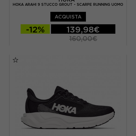
HOKA ARAHI 9 STUCCO GROUT - SCARPE RUNNING UOMO
ACQUISTA
-12%
139,98€
160,00€
EUR 41 1/3 / US 8
EUR 42 / US 8.5
EUR 42 2/3 / US 9
EUR 43 1/3 / US 9.5
EUR 44 / US 10
EUR 44 2/3 / US 10.5
EUR 45 1/3 / US 11
EUR 46 / US 11.5
EUR 46 2/3 / US 12