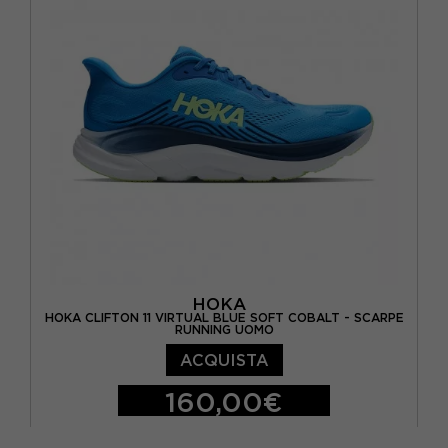
EUR 40 2/3 / US 8.5
EUR 41 1/3 / US 9
EUR 42 / US 9.5
EUR 42 2/3 / US 10
HOKA
HOKA CLIFTON 11 VIRTUAL BLUE SOFT COBALT - SCARPE
RUNNING UOMO
ACQUISTA
160,00€
EUR 41 1/3 / US 8
EUR 42 / US 8.5