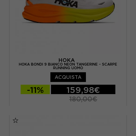
HOKA
HOKA BONDI 9 BIANCO NEON TANGERINE - SCARPE
RUNNING UOMO
ACQUISTA
-11%
159,98€
180,00€
EUR 41 1/3 / US 8
EUR 42 / US 8.5
EUR 42 2/3 / US 9
EUR 43 1/3 / US 9.5
EUR 44 / US 10
EUR 44 2/3 / US 10.5