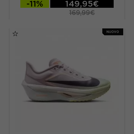
-11%
149,95€
169,99€
EUR 41 / US 8
EUR 42 / US 8,5
NUOVO
EUR 42,5 / US 9
EUR 43 / US 9.5
EUR 44 / US 10
EUR 44,5 / US 10,5
EUR 45 / US 11
EUR 45,5 / US 11,5
EUR 46 / US 12