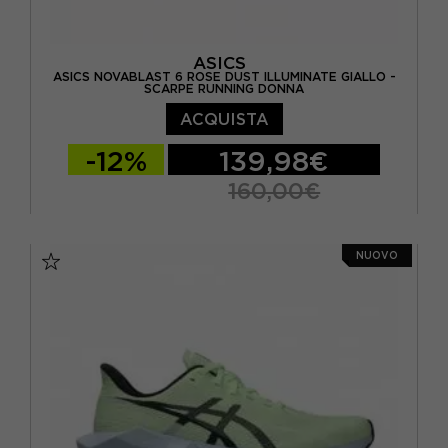
ASICS
ASICS NOVABLAST 6 ROSE DUST ILLUMINATE GIALLO -
SCARPE RUNNING DONNA
ACQUISTA
-12%
139,98€
160,00€
EUR 37,5 / US 6,5
EUR 38 / US 7
NUOVO
EUR 39 / US 7,5
EUR 39,5 / US 8
EUR 40 / US 8,5
EUR 40,5 / US 9
EUR 41,5 / US 9,5
EUR 42 / US 10