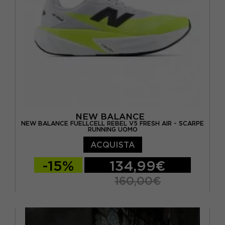
NEW BALANCE
NEW BALANCE FUELLCELL REBEL V5 FRESH AIR - SCARPE
RUNNING UOMO
ACQUISTA
-15%
134,99€
160,00€
EUR 41.5 / US 8
EUR 42 / US 8.5
EUR 42.5 / US 9
EUR 43 / US 9.5