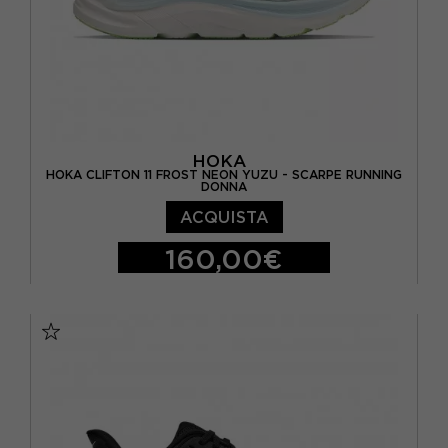
HOKA
HOKA CLIFTON 11 FROST NEON YUZU - SCARPE RUNNING
DONNA
ACQUISTA
160,00€
EUR 36 2/3 / US 5.5
EUR 37 1/3 / US 6
EUR 38 / US 6.5
EUR 38 2/3 / US 7
EUR 39 1/3 / US 7.5
EUR 40 / US 8
EUR 40 2/3 / US 8.5
EUR 41 1/3 / US 9