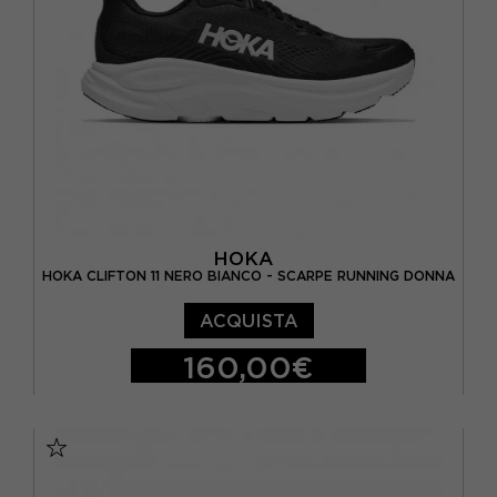
EUR 42 / US 9.5
EUR 42 2/3 / US 10
HOKA
HOKA CLIFTON 11 NERO BIANCO - SCARPE RUNNING DONNA
ACQUISTA
160,00€
EUR 38 / US 6.5
EUR 38 2/3 / US 7
EUR 39 1/3 / US 7.5
EUR 40 / US 8