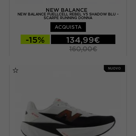
NEW BALANCE
NEW BALANCE FUELLCELL REBEL V5 SHADOW BLU -
SCARPE RUNNING DONNA
ACQUISTA
-15%
134,99€
160,00€
EUR 36 / US 5.5
EUR 36.5 / US 6
NUOVO
EUR 37 / US 6.5
EUR 37.5 / US 7
EUR 38 / US 7.5
EUR 39 / US 8
EUR 40 / US 8.5
EUR 40.5 / US 9
EUR 41 / US 9.5
EUR 41.5 / US 10
EUR 42,5 / US 10,5