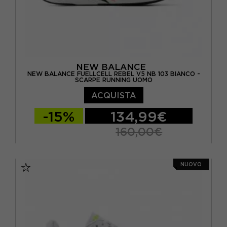
NEW BALANCE
NEW BALANCE FUELLCELL REBEL V5 NB 103 BIANCO -
SCARPE RUNNING UOMO
ACQUISTA
-15%
134,99€
160,00€
EUR 41.5 / US 8
EUR 42 / US 8.5
NUOVO
EUR 42.5 / US 9
EUR 43 / US 9.5
EUR 44 / US 10
EUR 44.5 / US 10.5
EUR 45 / US 11
EUR 45.5 / US 11.5