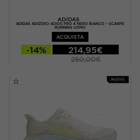
ADIDAS
ADIDAS ADIZERO ADIOS PRO 4 NERO BIANCO - SCARPE
RUNNING UOMO
ACQUISTA
-14%
214,95€
250,00€
EUR 41 1/3 / UK 7,5
EUR 42 / UK 8
NUOVO
EUR 42 2/3 / UK 8,5
EUR 43 1/3 / UK 9
EUR 44 / UK 9,5
EUR 44 2/3 / UK 10
EUR 45 1/3 / UK 10,5
EUR 46 / UK 11