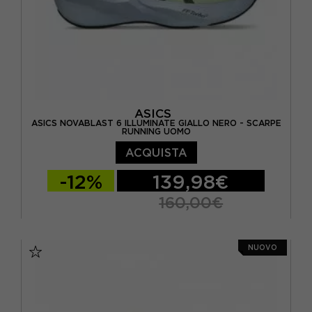
ASICS
ASICS NOVABLAST 6 ILLUMINATE GIALLO NERO - SCARPE
RUNNING UOMO
ACQUISTA
-12%
139,98€
160,00€
EUR 41,5 / US 8
EUR 42 / US 8,5
NUOVO
EUR 42,5 / US 9
EUR 43,5 / US 9,5
EUR 44 / US 10
EUR 44,5 / US 10,5
EUR 45 / US 11
EUR 46 / US 11,5