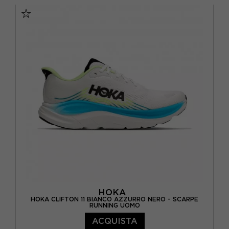
EUR 42 2/3 / US 9
EUR 43 1/3 / US 9.5
EUR 44 / US 10
EUR 44 2/3 / US 10.5
EUR 45 1/3 / US 11
EUR 46 / US 11.5
EUR 46 2/3 / US 12
HOKA
HOKA CLIFTON 11 BIANCO AZZURRO NERO - SCARPE
RUNNING UOMO
ACQUISTA