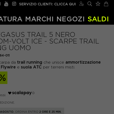
SERVIZIO CLIENTI: CLICCA QUI
ATURA
MARCHI
NEGOZI
SALDI
EGASUS TRAIL 5 NERO
M-VOLT ICE - SCARPE TRAIL
NG UOMO
64-011
trail running
ammortizzazione
scarpa da
che unisce
Flywire
suola ATC
n
e
per terreni misti.
0%
PEDIZIONE.
1 AGOSTO.
ORDINA ENTRO
2 ORE E 25 MIN.