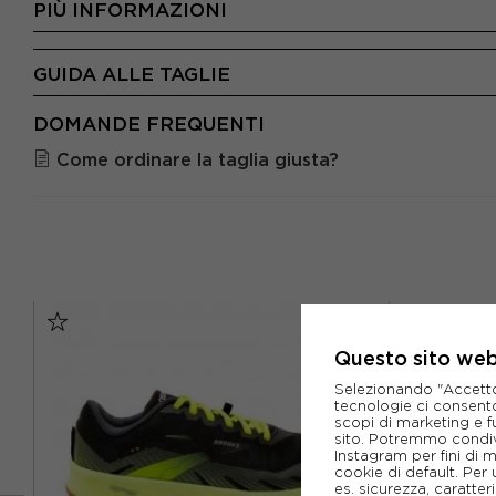
PIÙ INFORMAZIONI
GUIDA ALLE TAGLIE
DOMANDE FREQUENTI
Come ordinare la taglia giusta?
Questo sito web 
Selezionando "Accetto i
tecnologie ci consenton
scopi di marketing e f
sito. Potremmo condiv
Instagram per fini di 
cookie di default. Per 
es. sicurezza, caratte