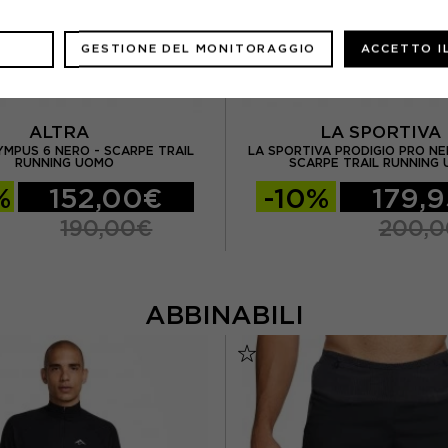
GESTIONE DEL MONITORAGGIO
ACCETTO I
ALTRA
LA SPORTIV
YMPUS 6 NERO - SCARPE TRAIL
LA SPORTIVA PRODIGIO PRO NE
RUNNING UOMO
SCARPE TRAIL RUNNING
%
152,00€
-10%
179,
190,00€
200,
ABBINABILI