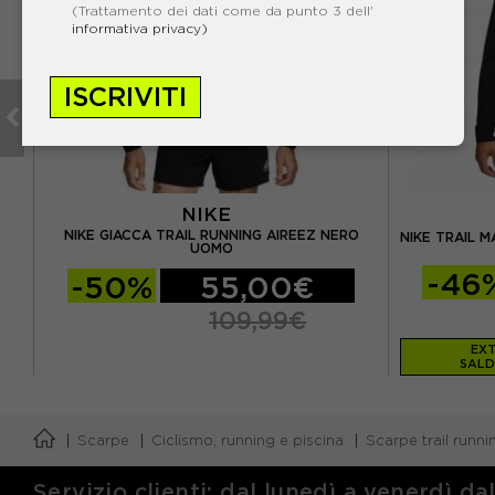
(Trattamento dei dati come da punto 3 dell'
informativa privacy)
ISCRIVITI
NIKE
ERO
NIKE GIACCA TRAIL RUNNING AIREEZ NERO
NIKE TRAIL 
UOMO
-46
-50%
55,00€
109,99€
EXT
SALD
Scarpe
Ciclismo, running e piscina
Scarpe trail runni
Servizio clienti: dal lunedì a venerdì da