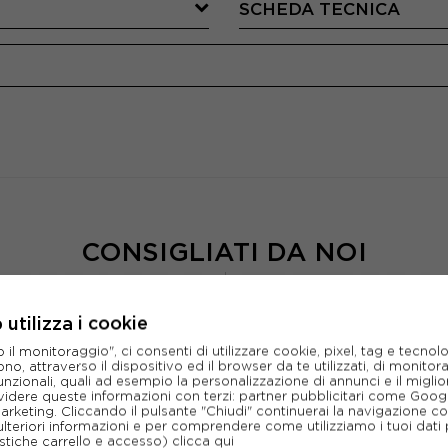
SCHEDA TECNICA
CONSIGLIATI DA NOI
utilizza i cookie
l monitoraggio", ci consenti di utilizzare cookie, pixel, tag e tecnolo
o, attraverso il dispositivo ed il browser da te utilizzati, di monitorar
unzionali, quali ad esempio la personalizzazione di annunci e il migl
idere queste informazioni con terzi: partner pubblicitari come Goo
marketing. Cliccando il pulsante "Chiudi" continuerai la navigazione c
ulteriori informazioni e per comprendere come utilizziamo i tuoi dati p
ristiche carrello e accesso)
clicca qui