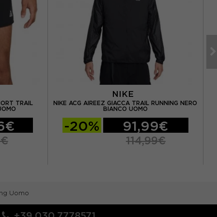
NIKE
HORT TRAIL
NIKE ACG AIREEZ GIACCA TRAIL RUNNING NERO
 UOMO
BIANCO UOMO
6€
-20%
91,99€
5€
114,99€
ning Uomo
+39.030.7778571