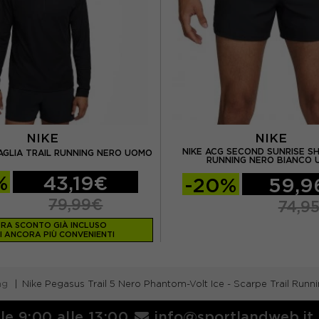
NIKE
NIKE
NIKE ACG SECOND SUNRISE S
MAGLIA TRAIL RUNNING NERO UOMO
RUNNING NERO BIANCO
%
43,19€
-20%
59,9
79,99€
74,9
RA SCONTO GIÀ INCLUSO
I ANCORA PIÙ CONVENIENTI
ng
Nike Pegasus Trail 5 Nero Phantom-Volt Ice - Scarpe Trail Run
lle 9:00 alle 13:00
info@sportlandweb.it