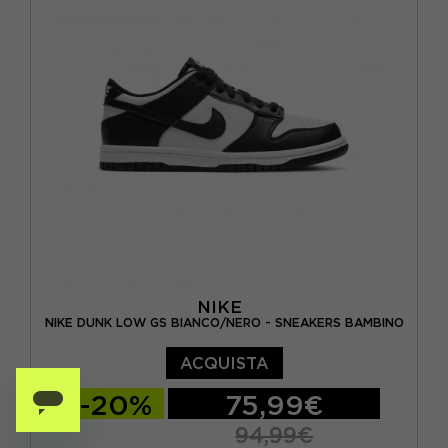
EUR 38.5 / US 6Y
EUR 39 / US 6.5Y
EUR 40 / US 7Y
NIKE
NIKE DUNK LOW GS BIANCO/NERO - SNEAKERS BAMBINO
ACQUISTA
-20%
75,99€
94,99€