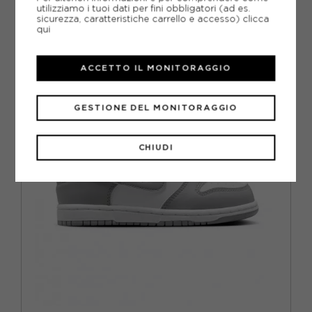
-20%
59,99€
utilizziamo i tuoi dati per fini obbligatori (ad es.
sicurezza, caratteristiche carrello e accesso)
clicca
74,99€
qui
EUR 29.5 / US 12C
EUR 30 / US 12.5C
ACCETTO IL MONITORAGGIO
EUR 31 / US 13C
EUR 32 / US 1Y
GESTIONE DEL MONITORAGGIO
EUR 33 / US 1.5Y
EUR 34 / US 2.5Y
EUR 35 / US 3Y
CHIUDI