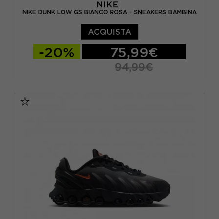
NIKE
NIKE DUNK LOW GS BIANCO ROSA - SNEAKERS BAMBINA
ACQUISTA
-20%
75,99€
94,99€
EUR 36 / US 4Y
EUR 36.5 / US 4.5Y
EUR 37.5 / US 5Y
EUR 38 / US 5.5Y
EUR 38.5 / US 6Y
EUR 39 / US 6.5Y
EUR 40 / US 7Y