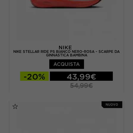
NIKE
NIKE STELLAR RIDE PS BIANCO NERO-ROSA - SCARPE DA
GINNASTICA BAMBINA
ACQUISTA
-20%
43,99€
54,99€
EUR 30 / US 12.5C
EUR 31 / US 13C
NUOVO
EUR 32 / US 1Y
EUR 33 / US 1.5Y
EUR 34 / US 2.5Y
EUR 35 / US 3Y