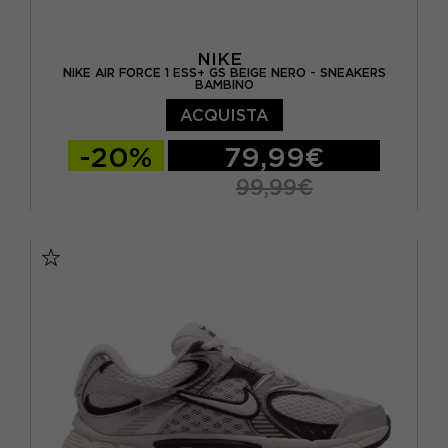
NIKE
NIKE AIR FORCE 1 ESS+ GS BEIGE NERO - SNEAKERS
BAMBINO
ACQUISTA
-20%
79,99€
99,99€
EUR 36.5 / US 4.5Y
EUR 37.5 / US 5Y
EUR 38 / US 5.5Y
EUR 38.5 / US 6Y
EUR 39 / US 6.5Y
EUR 40 / US 7Y