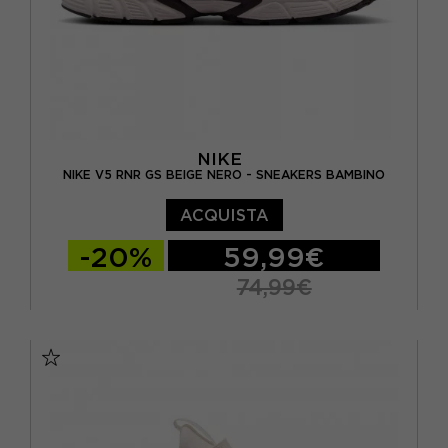
NIKE
NIKE V5 RNR GS BEIGE NERO - SNEAKERS BAMBINO
ACQUISTA
-20%
59,99€
74,99€
EUR 36 / US 4Y
EUR 36.5 / US 4.5Y
EUR 37.5 / US 5Y
EUR 38 / US 5.5Y
EUR 38.5 / US 6Y
EUR 39 / US 6.5Y
EUR 40 / US 7Y