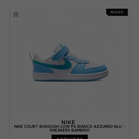
EUR 28 / US 11C
EUR 28.5 / US 11.5C
NUOVO
EUR 29.5 / US 12C
EUR 30 / US 12.5C
EUR 31 / US 13C
EUR 32 / US 1Y
EUR 33 / US 1.5Y
EUR 34 / US 2.5Y
EUR 35 / US 3Y
NIKE
NIKE COURT BOROUGH LOW PS BIANCO AZZURRO BLU -
SNEAKERS BAMBINO