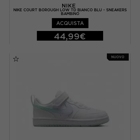
NIKE
NIKE COURT BOROUGH LOW TD BIANCO BLU - SNEAKERS
BAMBINO
ACQUISTA
44,99€
EUR 21 / US 5C
EUR 22 / US 6C
NUOVO
EUR 23.5 / US 7C
EUR 25 / US 8C
EUR 26 / US 9C
EUR 27 / US 10C