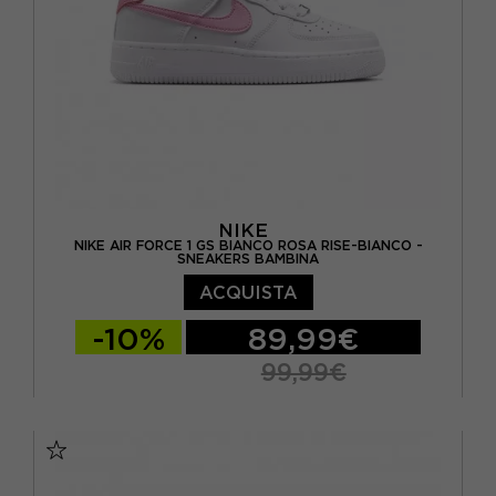
NIKE
NIKE AIR FORCE 1 GS BIANCO ROSA RISE-BIANCO -
SNEAKERS BAMBINA
ACQUISTA
-10%
89,99€
99,99€
EUR 36 / US 4Y
EUR 36.5 / US 4.5Y
EUR 37.5 / US 5Y
EUR 38 / US 5.5Y