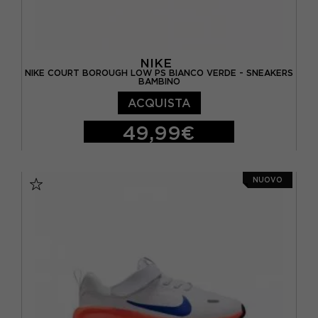
NIKE
NIKE COURT BOROUGH LOW PS BIANCO VERDE - SNEAKERS
BAMBINO
ACQUISTA
49,99€
EUR 28 / US 11C
EUR 28.5 / US 11.5C
NUOVO
EUR 29.5 / US 12C
EUR 30 / US 12.5C
EUR 31 / US 13C
EUR 32 / US 1Y
EUR 33 / US 1.5Y
EUR 34 / US 2.5Y
EUR 35 / US 3Y