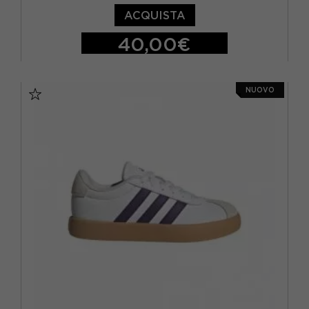
ACQUISTA
EUR 34
(36)
40,00€
EUR 35
(44)
EUR 19
EUR 20
EUR 21
EUR 22
EUR 36
(74)
NUOVO
EUR 23
EUR 24
EUR 25
EUR 26
EUR 37
(71)
EUR 27
EUR 38
(97)
EUR 39
(70)
EUR 40
(59)