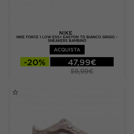
NIKE
NIKE FORCE 1 LOW ESS+ EASYON TD BIANCO GRIGIO -
SNEAKERS BAMBINO
ACQUISTA
-20%
47,99€
59,99€
EUR 22 / US 6C
EUR 23.5 / US 7C
EUR 25 / US 8C
EUR 26 / US 9C
EUR 27 / US 10C