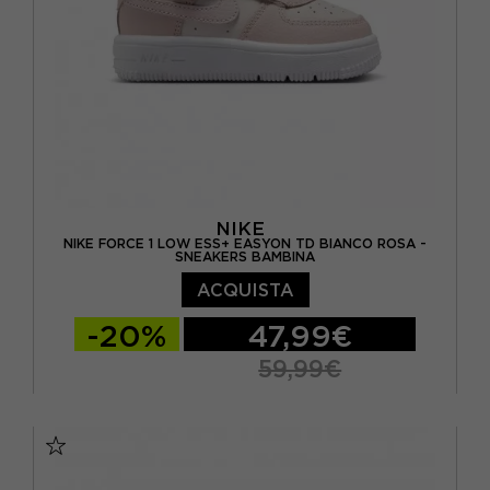
NIKE
NIKE FORCE 1 LOW ESS+ EASYON TD BIANCO ROSA -
SNEAKERS BAMBINA
ACQUISTA
-20%
47,99€
59,99€
EUR 22 / US 6C
EUR 23.5 / US 7C
EUR 25 / US 8C
EUR 27 / US 10C