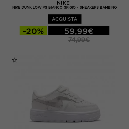
NIKE
NIKE DUNK LOW PS BIANCO GRIGIO - SNEAKERS BAMBINO
ACQUISTA
-20%
59,99€
74,99€
EUR 31 / US 13C
EUR 31.5 / US 13.5C
EUR 32 / US 1Y
EUR 33 / US 1.5Y