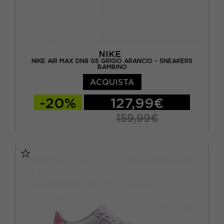
NIKE
NIKE AIR MAX DN8 GS GRIGIO ARANCIO - SNEAKERS
BAMBINO
ACQUISTA
-20%
127,99€
159,99€
EUR 36 / US 4Y
EUR 36.5 / US 4.5Y
EUR 37.5 / US 5Y
EUR 38 / US 5.5Y
EUR 38.5 / US 6Y
EUR 39 / US 6.5Y