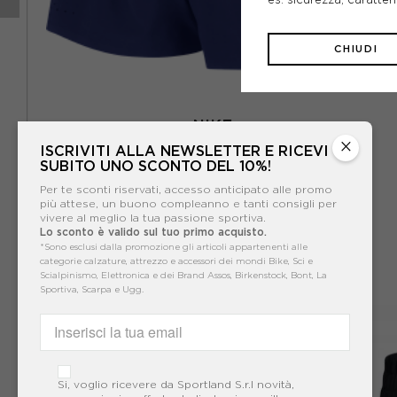
CHIUDI
NIKE
×
GHT
NIKE SHORT RUN RACE ROYAL/SILVER DONNA
ISCRIVITI ALLA NEWSLETTER E RICEVI
SUBITO UNO SCONTO DEL 10%!
65,00€
Per te sconti riservati, accesso anticipato alle promo
più attese, un buono compleanno e tanti consigli per
vivere al meglio la tua passione sportiva.
Lo sconto è valido sul tuo primo acquisto.
*Sono esclusi dalla promozione gli articoli appartenenti alle
categorie calzature, attrezzo e accessori dei mondi Bike, Sci e
Scialpinismo, Elettronica e dei Brand Assos, Birkenstock, Bont, La
Sportiva, Scarpa e Ugg.
Si, voglio ricevere da Sportland S.r.l novità,