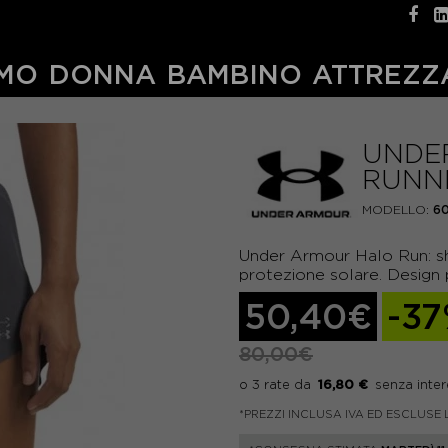
MO
DONNA
BAMBINO
ATTREZZ
UNDE
RUNN
MODELLO:
6
Under Armour Halo Run: sho
protezione solare. Design 
50,40€
-3
80,00€
16,80 €
*PREZZI INCLUSA IVA ED ESCLUSE 