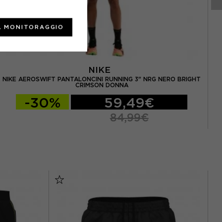
L MONITORAGGIO
NIKE
NIKE AEROSWIFT PANTALONCINI RUNNING 3" NRG NERO BRIGHT
CRIMSON DONNA
-30%
59,49€
84,99€