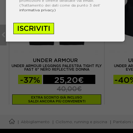
promozioni e offerte dedicate via email!.
(Trattamento dei dati come da punto 3 dell'
informativa privacy)
ISCRIVITI
UNDER ARMOUR
U
S
UNDER ARMOUR LEGGINGS PALESTRA TIGHT FLY
UNDER AR
NA
FAST 6" NERO REFLECTIVE DONNA
EV
-37%
25,20€
-40
40,00€
EXTRA SCONTO GIÀ INCLUSO
SALDI ANCORA PIÙ CONVENIENTI
Abbigliamento
Ciclismo, running e piscina
Pantaloni 