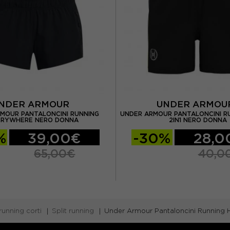
NDER ARMOUR
UNDER ARMO
MOUR PANTALONCINI RUNNING
UNDER ARMOUR PANTALONCINI RU
ERYWHERE NERO DONNA
2IN1 NERO DONNA
%
39,00€
-30%
28,0
65,00€
40,0
running corti
Split running
Under Armour Pantaloncini Running 