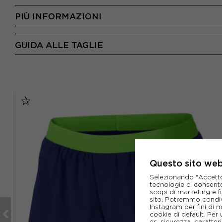
PIÙ INFORMAZIONI
GUIDA ALLE TAGLIE
Questo sito web 
Selezionando "Accetto i
tecnologie ci consenton
scopi di marketing e f
sito. Potremmo condiv
Instagram per fini di 
cookie di default. Per 
es. sicurezza, caratte