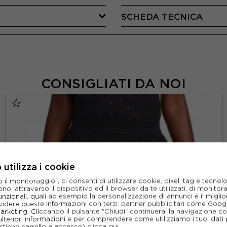
SCHEDA TECNICA
CONSIGLIATI DA NOI
utilizza i cookie
l monitoraggio", ci consenti di utilizzare cookie, pixel, tag e tecnolo
o, attraverso il dispositivo ed il browser da te utilizzati, di monitorar
unzionali, quali ad esempio la personalizzazione di annunci e il migl
idere queste informazioni con terzi: partner pubblicitari come Goo
marketing. Cliccando il pulsante "Chiudi" continuerai la navigazione c
ulteriori informazioni e per comprendere come utilizziamo i tuoi dati p
ristiche carrello e accesso)
clicca qui