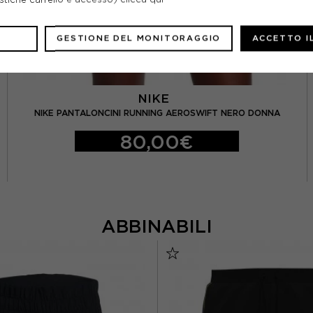
GESTIONE DEL MONITORAGGIO
ACCETTO I
NIKE
NIKE PANTALONCINI RUNNING AEROSWIFT NERO DONNA
80,00€
ABBINABILI