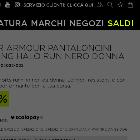
SERVIZIO CLIENTI: CLICCA QUI
ATURA
MARCHI
NEGOZI
SALDI
R ARMOUR PANTALONCINI
ING HALO RUN NERO DONNA
004022-025
rts running neri da donna. Leggeri, resistenti e con
performante per la tua corsa.
7%
LE SPESE DI SPEDIZIONE. SPEDIZIONE GRATUITA A PARTIRE DA 99,00€