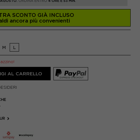
1 AGOSTO.
ORDINA ENTRO
4 ORE E 53 MIN.
TRA SCONTO GIÀ INCLUSO
aldi ancora più convenienti
M
L
gazzino!
GI AL CARRELLO
DESIDERI
CHE
OUR