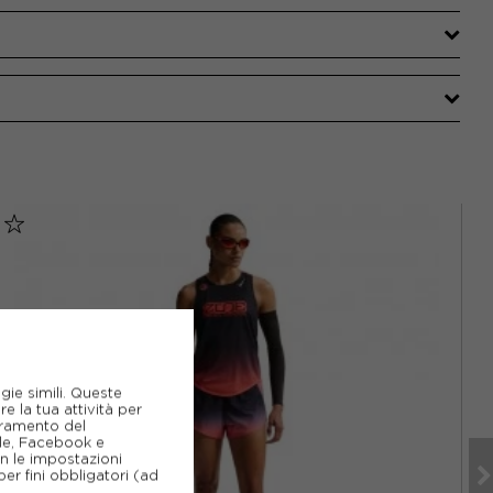
gie simili. Queste
e la tua attività per
ioramento del
gle, Facebook e
on le impostazioni
er fini obbligatori (ad