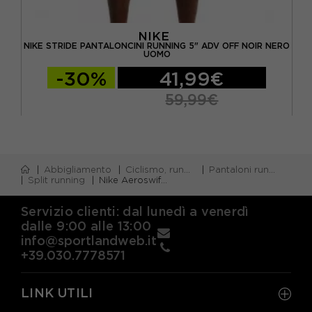
NIKE
NERO
NIKE STRIDE PANTALONCINI RUNNING 5" ADV OFF NOIR NERO
NIK
UOMO
-30%
41,99€
59,99€
Abbigliamento
Ciclismo, running e piscina
Pantaloni running corti
Split running
Nike Aeroswift Pantaloncini Running 2" Steam Nero Uomo
Servizio clienti: dal lunedì a venerdì
dalle 9:00 alle 13:00
info@sportlandweb.it
+39.030.7778571
LINK UTILI