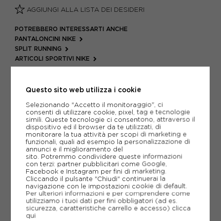
AGGIUNGI ALLA LISTA DEI DESIDERI
POTREBBERO INTERESSARTI ANCHE
PANTALONCINI NIKE
SPLIT RUNNING
ARTICOLI SPORTIVI NIKE
METODI DI PAGAMENTO
Questo sito web utilizza i cookie
Selezionando "Accetto il monitoraggio", ci
consenti di utilizzare cookie, pixel, tag e tecnologie
PIÙ INFORMAZIONI
simili. Queste tecnologie ci consentono, attraverso il
dispositivo ed il browser da te utilizzati, di
SCHEDA TECNICA
monitorare la tua attività per scopi di marketing e
funzionali, quali ad esempio la personalizzazione di
annunci e il miglioramento del
GUIDA ALLE TAGLIE
sito. Potremmo condividere queste informazioni
con terzi: partner pubblicitari come Google,
Facebook e Instagram per fini di marketing.
Cliccando il pulsante "Chiudi" continuerai la
navigazione con le impostazioni cookie di default.
CONSIGLIATI DA NOI
Per ulteriori informazioni e per comprendere come
utilizziamo i tuoi dati per fini obbligatori (ad es.
sicurezza, caratteristiche carrello e accesso)
clicca
VO
qui