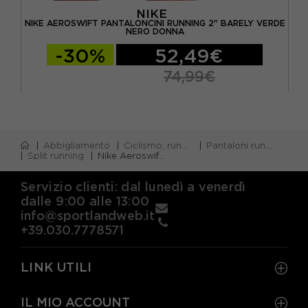
NIKE
SA
NIKE AEROSWIFT PANTALONCINI RUNNING 2" BARELY VERDE
NI
NERO DONNA
-30%
52,49€
74,99€
Abbigliamento
Ciclismo, running e piscina
Pantaloni running corti
Split running
Nike Aeroswift Pantaloncini Running 3" Nrg Nero Bright Crimson Donna
Servizio clienti: dal lunedì a venerdì
dalle 9:00 alle 13:00
info@sportlandweb.it
+39.030.7778571
LINK UTILI
IL MIO ACCOUNT