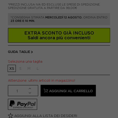
*PREZZI INCLUSA IVA ED ESCLUSE LE SPESE DI SPEDIZIONE.
SPEDIZIONE GRATUITA A PARTIRE DA 99,00€
*CONSEGNA STIMATA
MERCOLEDÌ 12 AGOSTO.
ORDINA ENTRO
23 ORE E 10 MIN.
EXTRA SCONTO GIÀ INCLUSO
Saldi ancora più convenienti
GUIDA TAGLIE
Seleziona una taglia
XS
S
M
L
Attenzione: ultimi articoli in magazzino!
AGGIUNGI AL CARRELLO
AGGIUNGI ALLA LISTA DEI DESIDERI