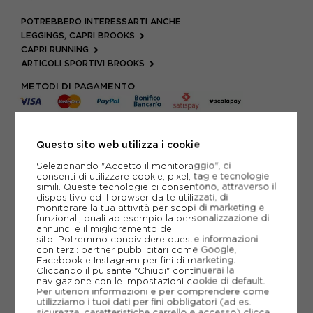
POTREBBERO INTERESSARTI ANCHE
LEGGINGS, CAPRI BROOKS
CAPRI RUNNING
ARTICOLI SPORTIVI BROOKS
METODI DI PAGAMENTO
PIÙ INFORMAZIONI
Questo sito web utilizza i cookie
Selezionando "Accetto il monitoraggio", ci
SCHEDA TECNICA
consenti di utilizzare cookie, pixel, tag e tecnologie
simili. Queste tecnologie ci consentono, attraverso il
dispositivo ed il browser da te utilizzati, di
GUIDA ALLE TAGLIE
monitorare la tua attività per scopi di marketing e
funzionali, quali ad esempio la personalizzazione di
annunci e il miglioramento del
sito. Potremmo condividere queste informazioni
CONSIGLIATI DA NOI
con terzi: partner pubblicitari come Google,
Facebook e Instagram per fini di marketing.
Cliccando il pulsante "Chiudi" continuerai la
navigazione con le impostazioni cookie di default.
Per ulteriori informazioni e per comprendere come
utilizziamo i tuoi dati per fini obbligatori (ad es.
sicurezza, caratteristiche carrello e accesso)
clicca