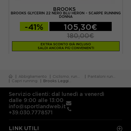
BROOKS
RTS
BROOKS GLYCERIN 22 NERO BLU HERON - SCARPE RUNNING
BRO
DONNA
-41%
105,30€
180,00€
EXTRA SCONTO GIÀ INCLUSO
SALDI ANCORA PIÙ CONVENIENTI
Abbigliamento
Ciclismo, running e piscina
Pantaloni running corti
Capri running
Brooks Leggings Palestra Capri Source Nero Donna
Servizio clienti: dal lunedì a venerdì
dalle 9:00 alle 13:00
info@sportlandweb.it
+39.030.7778571
LINK UTILI