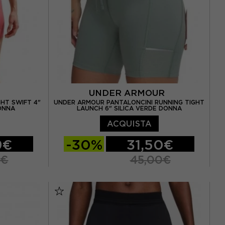
UNDER ARMOUR
GHT SWIFT 4"
UNDER ARMOUR PANTALONCINI RUNNING TIGHT
ONNA
LAUNCH 6" SILICA VERDE DONNA
ACQUISTA
9€
-30%
31,50€
9€
45,00€
XS
S
M