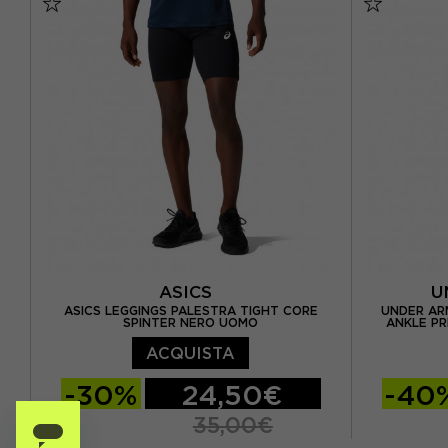
ASICS
U
ASICS LEGGINGS PALESTRA TIGHT CORE
UNDER AR
SPINTER NERO UOMO
ANKLE PR
ACQUISTA
-30%
24,50€
-40
35,00€