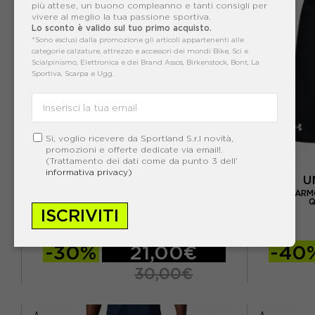
più attese, un buono compleanno e tanti consigli per
vivere al meglio la tua passione sportiva.
Lo sconto è valido sul tuo primo acquisto.
*Sono esclusi dalla promozione gli articoli appartenenti alle
categorie calzature, attrezzo e accessori dei mondi Bike, Sci e
Scialpinismo, Elettronica e dei Brand Assos, Birkenstock, Bont, La
Sportiva, Scarpa e Ugg.
Si, voglio ricevere da Sportland S.r.l novità,
promozioni e offerte dedicate via email!.
(Trattamento dei dati come da punto 3 dell'
informativa privacy)
ADIDAS
U
ADIDAS PANTALONCINI RUNNING ADIZERO
UNDER ARM
ESSENTIAL NERO DONNA
Q
ISCRIVITI
ACQUISTA
-30%
21,00€
-40
30,00€
XXS
XS
S
M
L
S
M