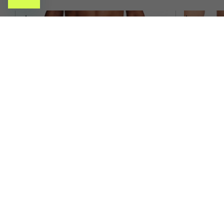
S
M
L
XL
XS
S
NIKE
NIKE PANTALONCINI RUNNING TIGHT
NIKE PANT
AEROSWIFT NERO SUMMIT BIANCO UOMO
L
ACQUISTA
-10%
72,00€
-40