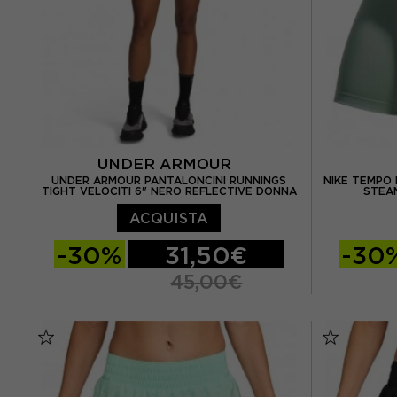
UNDER ARMOUR
UNDER ARMOUR PANTALONCINI RUNNINGS
NIKE TEMPO 
TIGHT VELOCITI 6" NERO REFLECTIVE DONNA
STEAM
ACQUISTA
-30%
31,50€
-30
45,00€
XS
S
M
L
XS
S