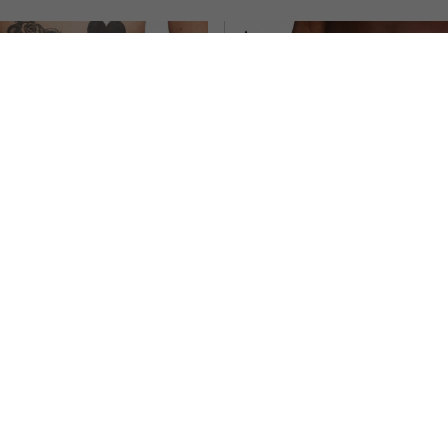
M
XS
S
M
L
NIKE
NIKE
ALONCINI RUNNING DIV 4" BRIEF
NIKE PANTALONCINI RUNNING TI
INED NERO NERO UOMO
BIANCO DONNA
ACQUISTA
ACQUISTA
%
56,99€
-50%
25,0