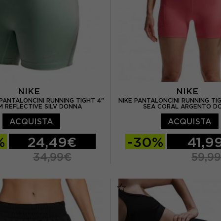
NIKE
NIKE
PANTALONCINI RUNNING TIGHT 4"
NIKE PANTALONCINI RUNNING TI
 REFLECTIVE SILV DONNA
SEA CORAL ARGENTO D
ACQUISTA
ACQUISTA
%
24,49€
-30%
41,9
34,99€
59,9
M
L
XS
S
M
L