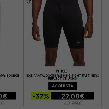
NIKE
APRI SOURCE
NIKE PANTALONCINI RUNNING TIGHT FAST NERO
REFLECTIVE UOMO
ACQUISTA
0€
-37%
27,08€
0€
42,99€