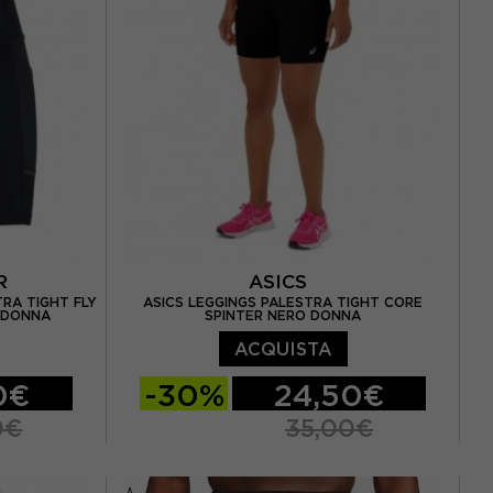
UR
ASICS
RA TIGHT FLY
ASICS LEGGINGS PALESTRA TIGHT CORE
E DONNA
SPINTER NERO DONNA
ACQUISTA
0€
-30%
24,50€
0€
35,00€
XS
S
M
L