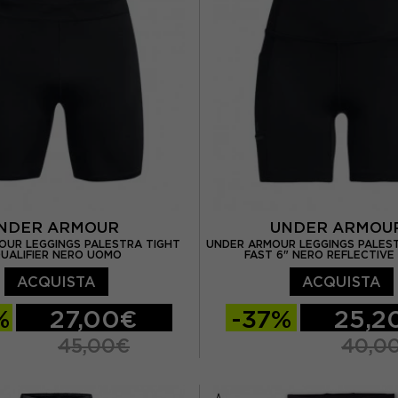
NDER ARMOUR
UNDER ARMO
OUR LEGGINGS PALESTRA TIGHT
UNDER ARMOUR LEGGINGS PALEST
UALIFIER NERO UOMO
FAST 6" NERO REFLECTIV
ACQUISTA
ACQUISTA
%
27,00€
-37%
25,2
45,00€
40,0
L
XS
S
M