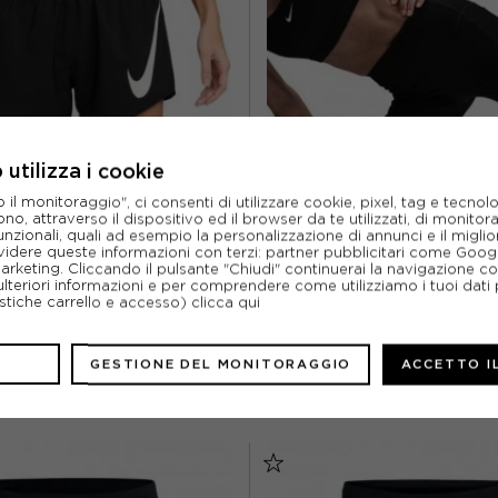
utilizza i cookie
l monitoraggio", ci consenti di utilizzare cookie, pixel, tag e tecnolo
o, attraverso il dispositivo ed il browser da te utilizzati, di monitorar
unzionali, quali ad esempio la personalizzazione di annunci e il migl
NIKE
NIKE
idere queste informazioni con terzi: partner pubblicitari come Goo
LONCINI RUNNING 3" TEMPO ONE
NIKE PANTALONCINI RUNNING TI
marketing. Cliccando il pulsante "Chiudi" continuerai la navigazione c
H NERO ARGENTO DONNA
NERO REFLECTIVE ARGENT
ulteriori informazioni e per comprendere come utilizziamo i tuoi dati p
ristiche carrello e accesso)
clicca qui
ACQUISTA
ACQUISTA
%
25,19€
-10%
58,4
GESTIONE DEL MONITORAGGIO
ACCETTO I
39,99€
64,9
M
L
XS
S
M
L