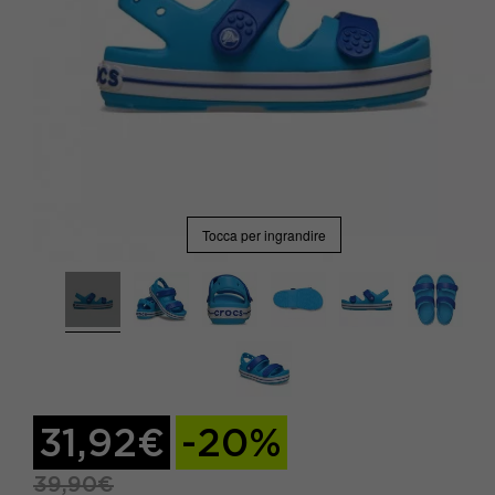
Tocca per ingrandire
31,92€
-20%
39,90€