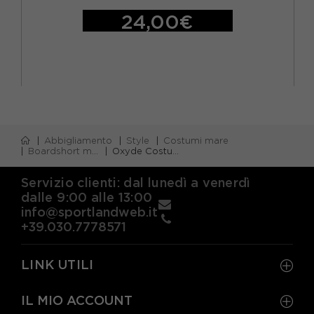
24,00€
Abbigliamento
Style
Costumi mare
Boardshort mare
Oxyde Costume Boxer Stella Marina Blu Bambino
Servizio clienti: dal lunedì a venerdì
dalle 9:00 alle 13:00
info@sportlandweb.it
+39.030.7778571
LINK UTILI
IL MIO ACCOUNT