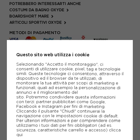
POTREBBERO INTERESSARTI ANCHE
COSTUMI DA BAGNO OXYDE
BOARDSHORT MARE
ARTICOLI SPORTIVI OXYDE
METODI DI PAGAMENTO
Questo sito web utilizza i cookie
PIÙ INFORMAZIONI
Selezionando "Accetto il monitoraggio", ci
consenti di utilizzare cookie, pixel, tag e tecnologie
SCHEDA TECNICA
simili. Queste tecnologie ci consentono, attraverso il
dispositivo ed il browser da te utilizzati, di
GUIDA ALLE TAGLIE
monitorare la tua attività per scopi di marketing e
funzionali, quali ad esempio la personalizzazione di
annunci e il miglioramento del
sito. Potremmo condividere queste informazioni
con terzi: partner pubblicitari come Google,
CONSIGLIATI DA NOI
Facebook e Instagram per fini di marketing.
Cliccando il pulsante "Chiudi" continuerai la
navigazione con le impostazioni cookie di default.
Per ulteriori informazioni e per comprendere come
utilizziamo i tuoi dati per fini obbligatori (ad es.
sicurezza, caratteristiche carrello e accesso)
clicca
qui