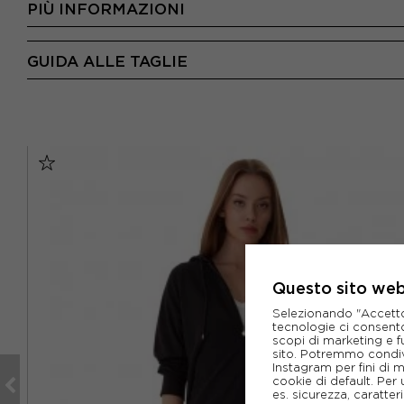
PIÙ INFORMAZIONI
GUIDA ALLE TAGLIE
Questo sito web 
Selezionando "Accetto i
tecnologie ci consenton
scopi di marketing e f
sito. Potremmo condiv
Instagram per fini di 
cookie di default. Per 
es. sicurezza, caratte