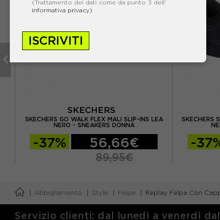
(Trattamento dei dati come da punto 3 dell'
informativa privacy)
ISCRIVITI
SKECHERS
SKECHERS GO WALK FLEX MALI SLIP-INS LEA
SKECHERS S
OMO
NERO - SNEAKERS DONNA
NE
-37%
56,66€
-37
89,95€
Abbigliamento
Style
Felpe
Replay Felpa Con Cap
Servizio clienti: dal lunedì a venerdì da