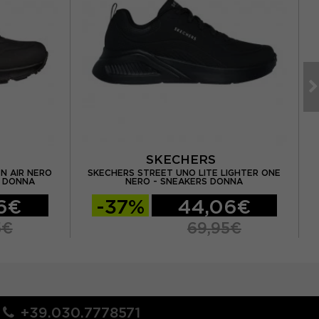
SKECHERS
N AIR NERO
SKECHERS STREET UNO LITE LIGHTER ONE
SK
S DONNA
NERO - SNEAKERS DONNA
6€
-37%
44,06€
5€
69,95€
+39.030.7778571