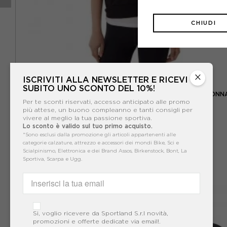
CHIUDI
×
ISCRIVITI ALLA NEWSLETTER E RICEVI
EA7
SUBITO UNO SCONTO DEL 10%!
EA7 FELPA CON CAPPUCCIO FULL ZIP CORE NERO DONN
Per te sconti riservati, accesso anticipato alle promo
più attese, un buono compleanno e tanti consigli per
104,95€
vivere al meglio la tua passione sportiva.
Lo sconto è valido sul tuo primo acquisto.
*Sono esclusi dalla promozione gli articoli appartenenti alle
categorie calzature, attrezzo e accessori dei mondi Bike, Sci e
Scialpinismo, Elettronica e dei Brand Assos, Birkenstock, Bont, La
Sportiva, Scarpa e Ugg.
Si, voglio ricevere da Sportland S.r.l novità,
promozioni e offerte dedicate via email!.