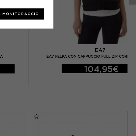
L MONITORAGGIO
EA7
NA
EA7 FELPA CON CAPPUCCIO FULL ZIP CORE N
104,95€