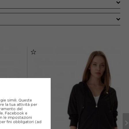
gie simili. Queste
e la tua attività per
ioramento del
gle, Facebook e
on le impostazioni
er fini obbligatori (ad