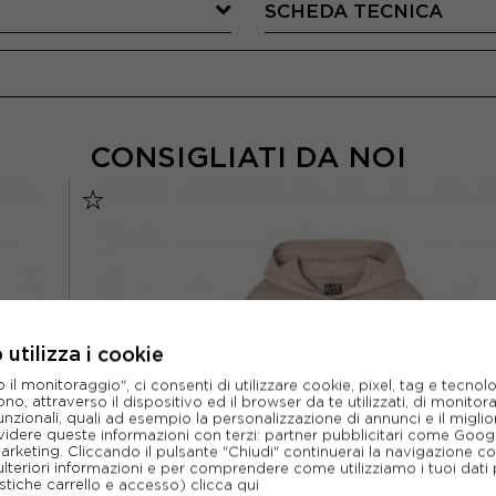
SCHEDA TECNICA
CONSIGLIATI DA NOI
utilizza i cookie
l monitoraggio", ci consenti di utilizzare cookie, pixel, tag e tecnolo
o, attraverso il dispositivo ed il browser da te utilizzati, di monitorar
unzionali, quali ad esempio la personalizzazione di annunci e il migl
idere queste informazioni con terzi: partner pubblicitari come Goo
marketing. Cliccando il pulsante "Chiudi" continuerai la navigazione c
ulteriori informazioni e per comprendere come utilizziamo i tuoi dati p
ristiche carrello e accesso)
clicca qui