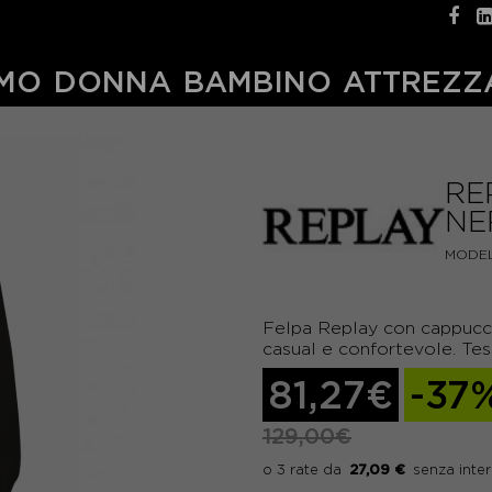
MO
DONNA
BAMBINO
ATTREZZ
RE
NE
MODEL
Felpa Replay con cappucci
casual e confortevole. Tes
81,27€
-37
129,00€
27,09 €