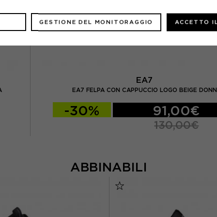
GESTIONE DEL MONITORAGGIO
ACCETTO I
EA7
A
EA7 FELPA CON CAPPUCCIO LOGO BEIGE DON
-30%
91,00€
130,00€
ABBINABILI