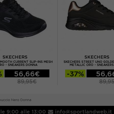
SKECHERS
SKECHERS
MOOTH CURRENT SLIP-INS MESH
SKECHERS STREET UNO GOLDE
RO - SNEAKERS DONNA
METALLIC ORO - SNEAKER
%
56,66€
-37%
56,6
89,95€
89,9
puccio Nero Donna
lle 9:00 alle 13:00
info@sportlandweb.it