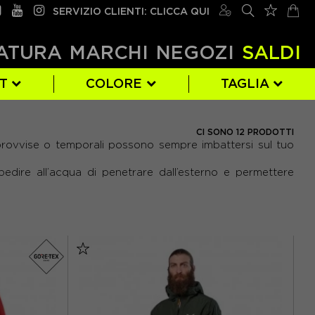
SERVIZIO CLIENTI: CLICCA QUI
ATURA
MARCHI
NEGOZI
SALDI
RT
COLORE
TAGLIA
ROSSO
EUR 48
(1)
(5)
CI SONO 12 PRODOTTI
ovvise o temporali possono sempre imbattersi sul tuo
S
(1)
pedire all’acqua di penetrare dall’esterno e permettere