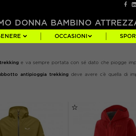
MO
DONNA
BAMBINO
ATTREZZ
GENERE
OCCASIONI
SPO
A
ORE
(12)
(2)
(1)
SALEWA
NERO
EUR 46
(3)
(7)
(9)
trekking
e va sempre portata con sé dato che piogge impr
L
(3)
ubbotto
antipioggia trekking
deve avere c’è quella di im