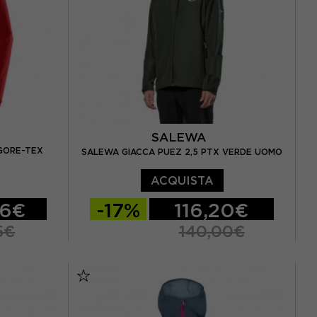
SALEWA
 GORE-TEX
SALEWA GIACCA PUEZ 2,5 PTX VERDE UOMO
O
ACQUISTA
36€
-17%
116,20€
5€
140,00€
EUR 46
EUR 48
EUR 50
EUR 52
EUR 54