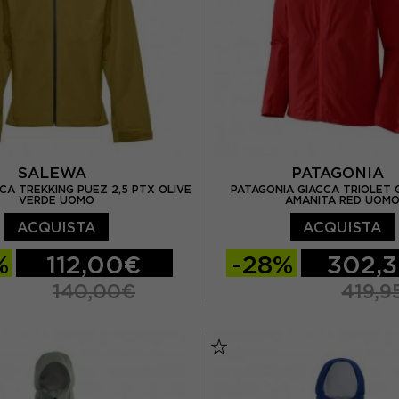
SALEWA
PATAGONIA
CA TREKKING PUEZ 2,5 PTX OLIVE
PATAGONIA GIACCA TRIOLET
VERDE UOMO
AMANITA RED UOM
ACQUISTA
ACQUISTA
%
112,00€
-28%
302,
140,00€
419,9
EUR 48
EUR 50
S
M
L
EUR 52