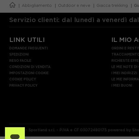
Abbigliamento
Outdoor e neve
Giacca trekking
Gi
EUR 52
EUR 54
E
Servizio clienti: dal lunedì a venerdì da
LINK UTILI
IL MIO 
DOMANDE FREQUENTI
ORDINI E RESTI
SPEDIZIONI
TRACCIAMENTO
RESO FACILE
RICHIESTE EFF
CONDIZIONI DI VENDITA
LE MIE NOTE DI
IMPOSTAZIONI COOKIE
I MIEI INDIRIZZI
COOKIE POLICY
LE MIE INFORM
PRIVACY POLICY
I MIEI BUONI
© 2026 - Sportland s.r.l. - P.IVA e CF 03072480175 powered by Sh