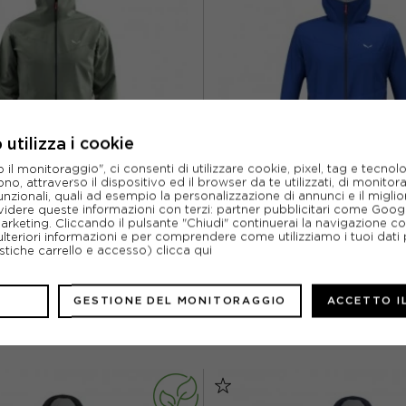
utilizza i cookie
l monitoraggio", ci consenti di utilizzare cookie, pixel, tag e tecnolo
o, attraverso il dispositivo ed il browser da te utilizzati, di monitorar
unzionali, quali ad esempio la personalizzazione di annunci e il migl
SALEWA
SALEWA
idere queste informazioni con terzi: partner pubblicitari come Goo
marketing. Cliccando il pulsante "Chiudi" continuerai la navigazione c
IACCA TREKKING PUEZ 2,5 PTX
SALEWA GIACCA TREKKING PUEZ 
ulteriori informazioni e per comprendere come utilizziamo i tuoi dati p
SHADOW UOMO
ELECTRIC UOMO
ristiche carrello e accesso)
clicca qui
ACQUISTA
ACQUISTA
%
116,20€
-30%
98,0
GESTIONE DEL MONITORAGGIO
ACCETTO I
140,00€
140,0
EUR 48
EUR 50
EUR 46
EUR 48
EUR 52
EUR 52