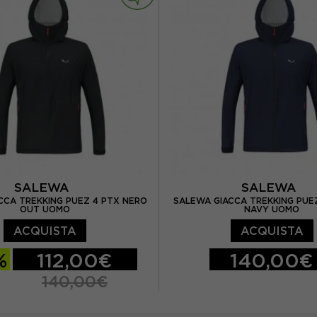
SALEWA
SALEWA
CCA TREKKING PUEZ 4 PTX NERO
SALEWA GIACCA TREKKING PUE
OUT UOMO
NAVY UOMO
ACQUISTA
ACQUISTA
%
112,00€
140,00€
140,00€
EUR 46
EUR 48
EUR 48
EUR 50
EUR 52
EUR 5