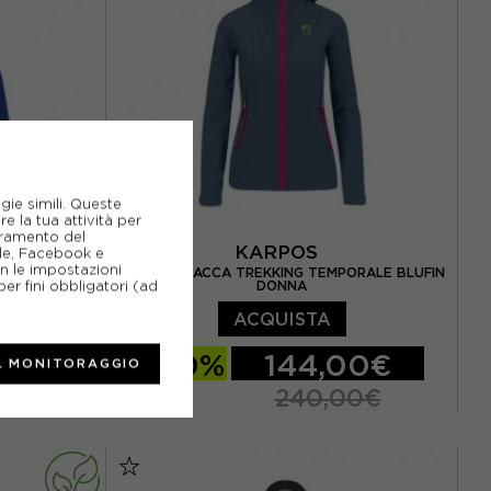
gie simili. Queste
e la tua attività per
ioramento del
KARPOS
gle, Facebook e
on le impostazioni
2,5 PTX BLU
KARPOS GIACCA TREKKING TEMPORALE BLUFIN
er fini obbligatori (ad
DONNA
ACQUISTA
0€
-40%
144,00€
L MONITORAGGIO
0€
240,00€
EUR 50
S
M
L