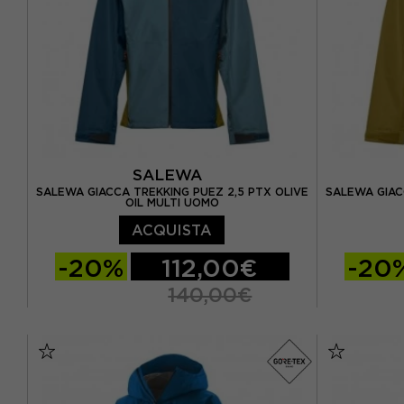
SALEWA
SALEWA GIACCA TREKKING PUEZ 2,5 PTX OLIVE
SALEWA GIAC
OIL MULTI UOMO
ACQUISTA
-20%
112,00€
-20
140,00€
EUR 46
EUR 48
EUR 50
EUR 46
EUR 52