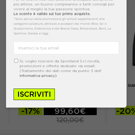
più attese, un buono compleanno e tanti consigli per
vivere al meglio la tua passione sportiva.
Lo sconto è valido sul tuo primo acquisto.
*Sono esclusi dalla promozione gli articoli appartenenti alle
categorie calzature, attrezzo e accessori dei mondi Bike, Sci e
Scialpinismo, Elettronica e dei Brand Assos, Birkenstock, Bont, La
Sportiva, Scarpa e Ugg.
Si, voglio ricevere da Sportland S.r.l novità,
promozioni e offerte dedicate via email!.
(Trattamento dei dati come da punto 3 dell'
informativa privacy)
SALEWA
SALEWA GILET TREKKING PEDROC DST NERO
SALEWA GIA
UOMO
ISCRIVITI
ACQUISTA
-17%
99,60€
-20
120,00€
EUR 46
EUR 48
EUR 50
EUR 46