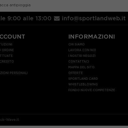
acca antipioggia
UR 52
EUR 54
lle 9:00 alle 13:00
info@sportlandweb.it
ACCOUNT
INFORMAZIONI
TUZIONI
CHI SIAMO
 ORDINE
LAVORA CON NOI
ETTUATE
I NOSTRI NEGOZI
 CREDITO
CONTATTACI
MAPPA DEL SITO
AZIONI PERSONALI
OFFERTE
SPORTLAND CARD
WHISTLEBLOWING
FONDO NUOVE COMPETENZE
ock-Wave.it