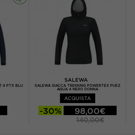
SALEWA
Z 4 PTX BLU
SALEWA GIACCA TREKKING POWERTEX PUEZ
AQUA 4 NERO DONNA
ACQUISTA
-30%
98,00€
140,00€
EUR 50
EUR 40
EUR 42
EUR 44
4