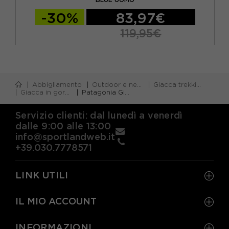
-30%
83,97€
119,95€
Abbigliamento
Outdoor e neve
Giacca trekking
Giacca in gore-tex
Patagonia Giacca Triolet GORE-TEX Endless Blue Uomo
Servizio clienti: dal lunedì a venerdì
dalle 9:00 alle 13:00
info@sportlandweb.it
+39.030.7778571
LINK UTILI
IL MIO ACCOUNT
INFORMAZIONI