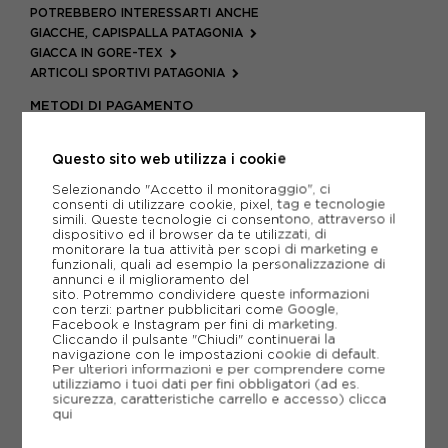
POTREBBERO INTERESSARTI ANCHE
GIACCHE, CAPISPALLA PATAGONIA
GIACCA IN GORE-TEX
ARTICOLI SPORTIVI PATAGONIA
METODI DI PAGAMENTO
Questo sito web utilizza i cookie
PIÙ INFORMAZIONI
Selezionando "Accetto il monitoraggio", ci
consenti di utilizzare cookie, pixel, tag e tecnologie
simili. Queste tecnologie ci consentono, attraverso il
SCHEDA TECNICA
dispositivo ed il browser da te utilizzati, di
monitorare la tua attività per scopi di marketing e
funzionali, quali ad esempio la personalizzazione di
GUIDA ALLE TAGLIE
annunci e il miglioramento del
sito. Potremmo condividere queste informazioni
con terzi: partner pubblicitari come Google,
Facebook e Instagram per fini di marketing.
CONSIGLIATI DA NOI
Cliccando il pulsante "Chiudi" continuerai la
navigazione con le impostazioni cookie di default.
Per ulteriori informazioni e per comprendere come
utilizziamo i tuoi dati per fini obbligatori (ad es.
sicurezza, caratteristiche carrello e accesso)
clicca
qui