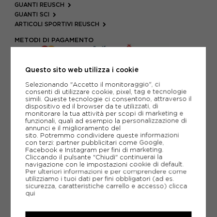
GUANTI REUSCH
GUANTI SCI
ARTICOLI SPORTIVI REUSCH
METODI DI PAGAMENTO
Questo sito web utilizza i cookie
PIÙ INFORMAZIONI
Selezionando "Accetto il monitoraggio", ci
consenti di utilizzare cookie, pixel, tag e tecnologie
SCHEDA TECNICA
simili. Queste tecnologie ci consentono, attraverso il
dispositivo ed il browser da te utilizzati, di
monitorare la tua attività per scopi di marketing e
GUIDA ALLE TAGLIE
funzionali, quali ad esempio la personalizzazione di
annunci e il miglioramento del
sito. Potremmo condividere queste informazioni
con terzi: partner pubblicitari come Google,
Facebook e Instagram per fini di marketing.
CONSIGLIATI DA NOI
Cliccando il pulsante "Chiudi" continuerai la
navigazione con le impostazioni cookie di default.
Per ulteriori informazioni e per comprendere come
utilizziamo i tuoi dati per fini obbligatori (ad es.
sicurezza, caratteristiche carrello e accesso)
clicca
qui