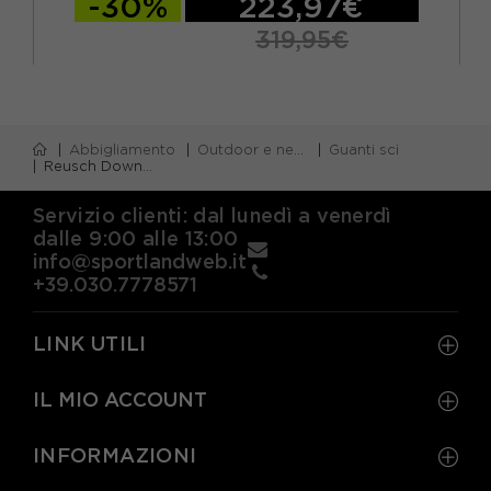
-30%
223,97€
319,95€
Abbigliamento
Outdoor e neve
Guanti sci
Reusch Down Spirit GORE-TEX Nero - Guanti Sci Uomo
Servizio clienti: dal lunedì a venerdì
dalle 9:00 alle 13:00
info@sportlandweb.it
+39.030.7778571
LINK UTILI
IL MIO ACCOUNT
INFORMAZIONI